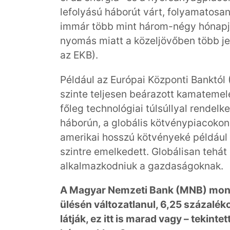
lefolyású háborút várt, folyamatosan
immár több mint három-négy hónapja. 
nyomás miatt a közeljövőben több je
az EKB).
Például az Európai Központi Banktól 
szinte teljesen beárazott kamatemel
főleg technológiai túlsúllyal rendelk
háborún, a globális kötvénypiacoko
amerikai hosszú kötvényeké például
szintre emelkedett. Globálisan teh
alkalmazkodniuk a gazdaságoknak.
A Magyar Nemzeti Bank (MNB) monet
ülésén változatlanul, 6,25 százalé
látják, ez itt is marad vagy – tekinte