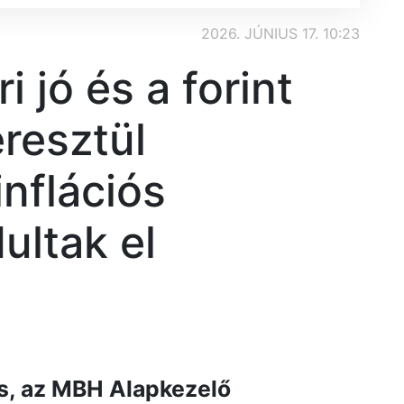
2026. JÚNIUS 17. 10:23
 jó és a forint
resztül
nflációs
ultak el
ő
s, az MBH Alapkezelő