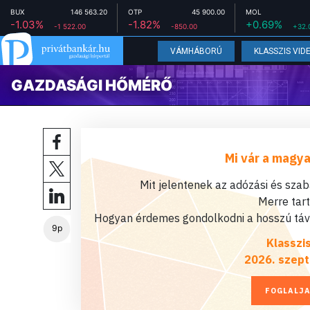
BUX
146 563.20
OTP
45 900.00
MOL
-1.03%
-1.82%
+0.69%
-1 522.00
-850.00
+32.
VÁMHÁBORÚ
KLASSZIS VID
GAZDASÁGI HŐMÉRŐ
Mi vár a magya
Mit jelentenek az adózási és sza
Merre tar
Hogyan érdemes gondolkodni a hosszú távú
9p
Klasszi
2026. szept
FOGLALJA