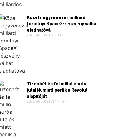
Közel negyvenezer milliárd
forintnyi SpaceX-részvény válhat
eladhatóvá
2026. AUGUSZTUS 5. 06:35
Tizenhét és fél millió eurós
jutalék miatt perlik a Revolut
alapítóját
2026. AUGUSZTUS 4. 14:27