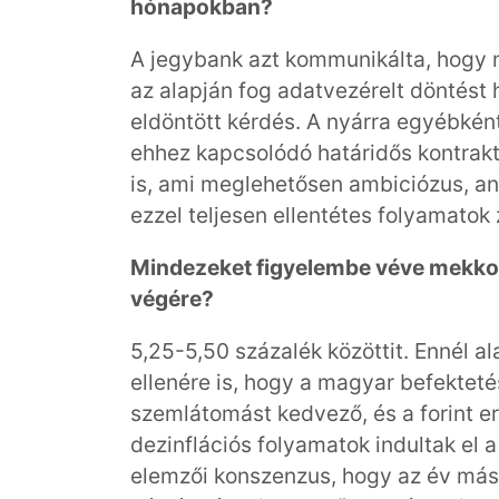
hónapokban?
A jegybank azt kommunikálta, hogy me
az alapján fog adatvezérelt döntést
eldöntött kérdés. A nyárra egyébké
ehhez kapcsolódó határidős kontrak
is, ami meglehetősen ambiciózus, a
ezzel teljesen ellentétes folyamatok 
Mindezeket figyelembe véve mekko
végére?
5,25-5,50 százalék közöttit. Ennél 
ellenére is, hogy a magyar befekteté
szemlátomást kedvező, és a forint e
dezinflációs folyamatok indultak el
elemzői konszenzus, hogy az év máso