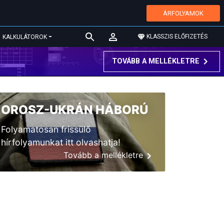
ÁRFOLYAMOK
KLASSZIS ELŐFIZETÉS
KALKULÁTOROK
TOVÁBB A MELLÉKLETRE
OROSZ-UKRÁN HÁBORÚ
Folyamatosan frissülő
hírfolyamunkat itt olvashatja!
Tovább a mellékletre