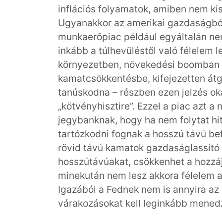
inflációs folyamatok, amiben nem kis 
Ugyanakkor az amerikai gazdaságból
munkaerőpiac például egyáltalán nem 
inkább a túlhevüléstől való félelem le
környezetben, növekedési boomban é
kamatcsökkentésbe, kifejezetten átg
tanúskodna – részben ezen jelzés okán
„kötvényhisztire”. Ezzel a piac azt a
jegybanknak, hogy ha nem folytat hit
tartózkodni fognak a hosszú távú b
rövid távú kamatok gazdaságlassító
hosszútávúakat, csökkenhet a hozzá
minekután nem lesz akkora félelem a
Igazából a Fednek nem is annyira az 
várakozásokat kell leginkább menedz