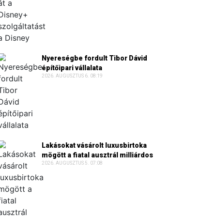
Nyereségbe fordult Tibor Dávid
építőipari vállalata
2026. AUGUSZTUS 6. 08:19
Lakásokat vásárolt luxusbirtoka
mögött a fiatal ausztrál milliárdos
2026. AUGUSZTUS 5. 07:08