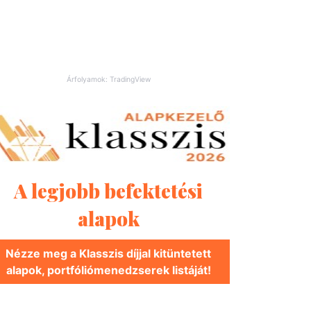
Árfolyamok: TradingView
A legjobb befektetési
alapok
Nézze meg a Klasszis díjjal kitüntetett
alapok, portfóliómenedzserek listáját!