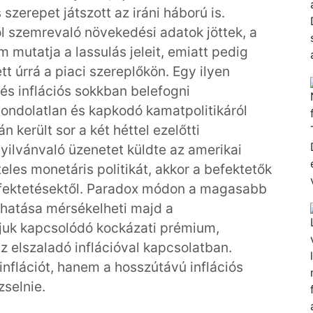
szerepet játszott az iráni háború is.
 szemrevaló növekedési adatok jöttek, a
mutatja a lassulás jeleit, emiatt pedig
tt úrrá a piaci szereplőkön. Egy ilyen
s inflációs sokkban belefogni
ondolatlan és kapkodó kamatpolitikáról
 került sor a két héttel ezelőtti
 nyilvánvaló üzenetet küldte az amerikai
eles monetáris politikát, akkor a befektetők
efektetésektől. Paradox módon a magasabb
 hatása mérsékelheti majd a
juk kapcsolódó kockázati prémium,
z elszaladó inflációval kapcsolatban.
inflációt, hanem a hosszútávú inflációs
selnie.