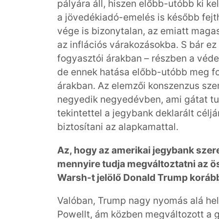
pályára áll, hiszen előbb-utóbb ki ke
a jövedékiadó-emelés is később fejthe
vége is bizonytalan, az emiatt maga
az inflációs várakozásokba. S bár ez
fogyasztói árakban – részben a védet
de ennek hatása előbb-utóbb meg fog
árakban. Az elemzői konszenzus szeri
negyedik negyedévben, ami gátat tu
tekintettel a jegybank deklarált célj
biztosítani az alapkamattal.
Az, hogy az amerikai jegybank szere
mennyire tudja megváltoztatni az ö
Warsh-t jelölő Donald Trump korá
Valóban, Trump nagy nyomás alá hel
Powellt, ám közben megváltozott a gl