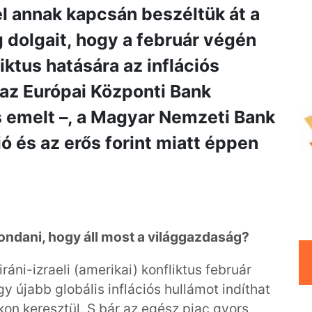
l annak kapcsán beszéltük át a
 dolgait, hogy a február végén
iktus hatására az inflációs
az Európai Központi Bank
s emelt –, a Magyar Nemzeti Bank
ó és az erős forint miatt éppen
ondani, hogy áll most a világgazdaság?
áni-izraeli (amerikai) konfliktus február
gy újabb globális inflációs hullámot indíthat
on keresztül. S bár az egész piac gyors