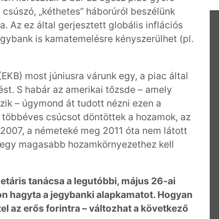
 csúszó, „kéthetes” háborúról beszélünk
Az ez által gerjesztett globális inflációs
gybank is kamatemelésre kényszerülhet (pl.
(EKB) most júniusra várunk egy, a piac által
ést. S habár az amerikai tőzsde – amely
ezik – úgymond át tudott nézni ezen a
n többéves csúcsot döntöttek a hozamok, az
 2007, a németeké meg 2011 óta nem látott
át egy magasabb hozamkörnyezethez kell
áris tanácsa a legutóbbi, május 26-ai
kon hagyta a jegybanki alapkamatot. Hogyan
ttel az erős forintra – változhat a következő