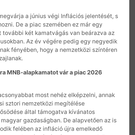
gvárja a június végi Inflációs jelentését, s
 hozni. De a piac szemében ez már egy
nt további két kamatvágás van beárazva az
tusokban. Az év végére pedig egy negyedik
nnak fényében, hogy a nemzetközi színtéren
zajlanak.
ra MNB-alapkamatot vár a piac 2026
alacsonyabbat most nehéz elképzelni, annak
si sztori nemzetközi megítélése
rősödése által támogatva kívánatos
 a magyar gazdaságban. De alapvetően az is
dik felében az infláció újra emelkedő