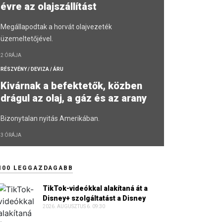
évre az olajszállítást
Megállapodtak a horvát olajvezeték
üzemeltetőjével.
2 ÓRÁJA
RÉSZVÉNY / DEVIZA / ÁRU
Kivárnak a befektetők, közben
drágul az olaj, a gáz és az arany
Bizonytalan nyitás Amerikában.
3 ÓRÁJA
100 LEGGAZDAGABB
TikTok-videókkal alakítaná át a
Disney+ szolgáltatást a Disney
2026. AUGUSZTUS 6. 09:30