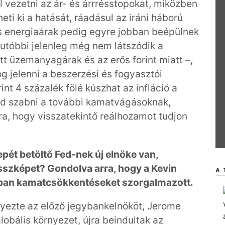
ll vezetni az ár- és árrrésstopokat, miközben
ti ki a hatását, ráadásul az iráni háború
s energiaárak pedig egyre jobban beépülnek
 utóbbi jelenleg még nem látszódik a
t üzemanyagárak és az erős forint miatt –,
 jelenni a beszerzési és fogyasztói
nt 4 százalék fölé kúszhat az infláció a
d szabni a további kamatvágásoknak,
ára, hogy visszatekintő reálhozamot tudjon
pét betöltő Fed-nek új elnöke van,
sszképet? Gondolva arra, hogy a Kevin
A 
bban kamatcsökkentéseket szorgalmazott.
yezte az előző jegybankelnököt, Jerome
obális környezet, újra beindultak az