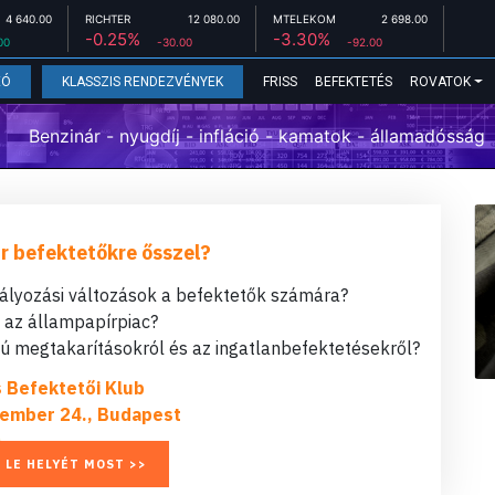
4 640.00
RICHTER
12 080.00
MTELEKOM
2 698.00
-0.25%
-3.30%
00
-30.00
-92.00
FRISS
BEFEKTETÉS
ROVATOK
EÓ
KLASSZIS RENDEZVÉNYEK
Benzinár - nyugdíj - infláció - kamatok - államadósság
r befektetőkre ősszel?
bályozási változások a befektetők számára?
t az állampapírpiac?
 megtakarításokról és az ingatlanbefektetésekről?
s Befektetői Klub
ember 24., Budapest
 LE HELYÉT MOST >>