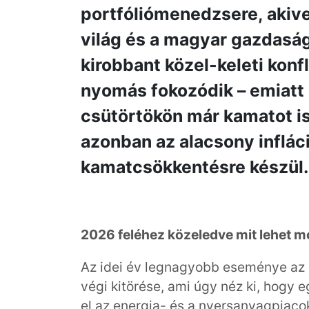
portfóliómenedzsere, akive
világ és a magyar gazdaság
kirobbant közel-keleti konfl
nyomás fokozódik – emiatt 
csütörtökön már kamatot i
azonban az alacsony infláci
kamatcsökkentésre készül.
2026 feléhez közeledve mit lehet m
Az idei év legnagyobb eseménye az ir
végi kitörése, ami úgy néz ki, hogy e
el az energia- és a nyersanyagpiacok