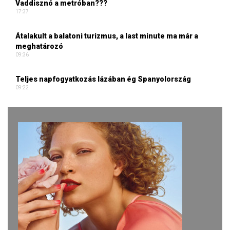
Vaddisznó a metróban???
17:37
Átalakult a balatoni turizmus, a last minute ma már a
meghatározó
09:36
Teljes napfogyatkozás lázában ég Spanyolország
09:22