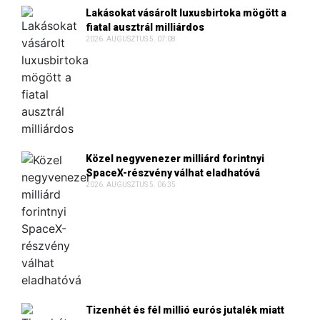
Lakásokat vásárolt luxusbirtoka mögött a
fiatal ausztrál milliárdos
2026. AUGUSZTUS 5. 07:08
Közel negyvenezer milliárd forintnyi
SpaceX-részvény válhat eladhatóvá
2026. AUGUSZTUS 5. 06:35
Tizenhét és fél millió eurós jutalék miatt