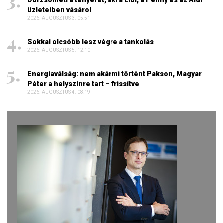
Dörzsölheti a tenyerét, aki a Lidl, a Penny és az Aldi
üzleteiben vásárol
2026. AUGUSZTUS 3. 05:51
Sokkal olcsóbb lesz végre a tankolás
2026. AUGUSZTUS 5. 12:10
Energiaválság: nem akármi történt Pakson, Magyar
Péter a helyszínre tart – frissítve
2026. AUGUSZTUS 4. 08:19