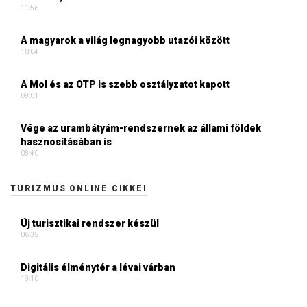
11:56
A magyarok a világ legnagyobb utazói között
10:04
A Mol és az OTP is szebb osztályzatot kapott
09:01
Vége az urambátyám-rendszernek az állami földek
hasznosításában is
08:40
TURIZMUS ONLINE CIKKEI
Új turisztikai rendszer készül
06:35
Digitális élménytér a lévai várban
18:10