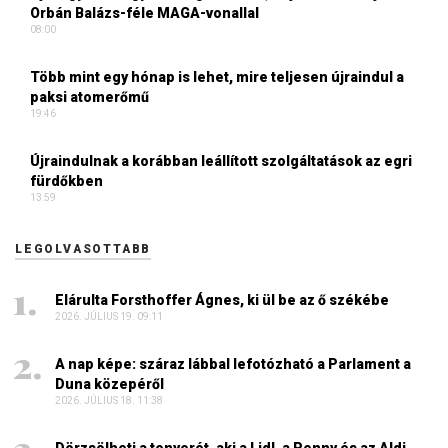
Orbán Balázs-féle MAGA-vonallal
08:00
Több mint egy hónap is lehet, mire teljesen újraindul a
paksi atomerőmű
19:46
Újraindulnak a korábban leállított szolgáltatások az egri
fürdőkben
13:59
LEGOLVASOTTABB
Elárulta Forsthoffer Ágnes, ki ül be az ő székébe
2026. JÚLIUS 19. 09:11
A nap képe: száraz lábbal lefotózható a Parlament a
Duna közepéről
2026. JÚLIUS 18. 11:38