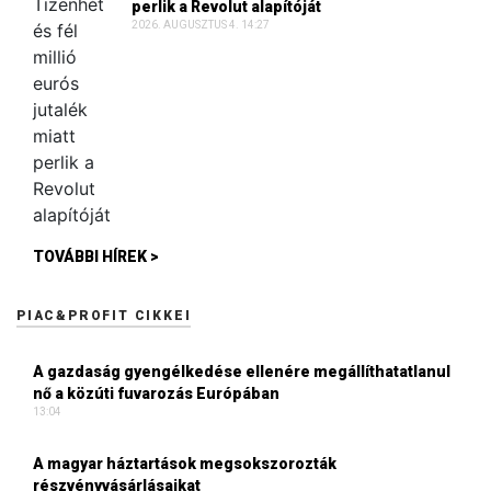
perlik a Revolut alapítóját
2026. AUGUSZTUS 4. 14:27
TOVÁBBI HÍREK >
PIAC&PROFIT CIKKEI
A gazdaság gyengélkedése ellenére megállíthatatlanul
nő a közúti fuvarozás Európában
13:04
A magyar háztartások megsokszorozták
részvényvásárlásaikat