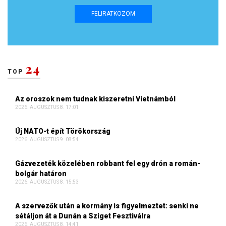
FELIRATKOZOM
24
TOP
Az oroszok nem tudnak kiszeretni Vietnámból
2026. AUGUSZTUS 8. 17:01
Új NATO-t épít Törökország
2026. AUGUSZTUS 9. 08:54
Gázvezeték közelében robbant fel egy drón a román-
bolgár határon
2026. AUGUSZTUS 8. 15:53
A szervezők után a kormány is figyelmeztet: senki ne
sétáljon át a Dunán a Sziget Fesztiválra
2026. AUGUSZTUS 8. 14:41