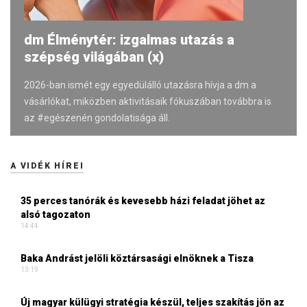
dm Élménytér: izgalmas utazás a
szépség világában (x)
2026-ban ismét egy egyedülálló utazásra hívja a dm a
vásárlókat, miközben aktivitásaik fókuszában továbbra is
az #egészenén gondolatisága áll.
A VIDÉK HÍREI
35 perces tanórák és kevesebb házi feladat jöhet az
alsó tagozaton
14:44
Baka Andrást jelöli köztársasági elnöknek a Tisza
13:19
Új magyar külügyi stratégia készül, teljes szakítás jön az