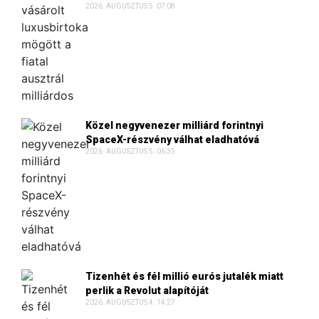
2026. AUGUSZTUS 5. 07:08
Közel negyvenezer milliárd forintnyi
SpaceX-részvény válhat eladhatóvá
2026. AUGUSZTUS 5. 06:35
Tizenhét és fél millió eurós jutalék miatt
perlik a Revolut alapítóját
2026. AUGUSZTUS 4. 14:27