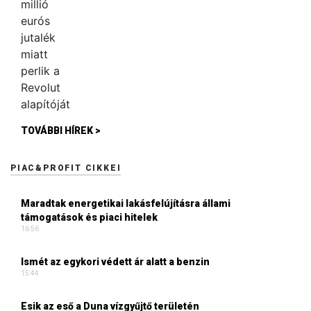
TOVÁBBI HÍREK >
PIAC&PROFIT CIKKEI
Maradtak energetikai lakásfelújításra állami
támogatások és piaci hitelek
16:56
Ismét az egykori védett ár alatt a benzin
15:44
Esik az eső a Duna vízgyűjtő területén