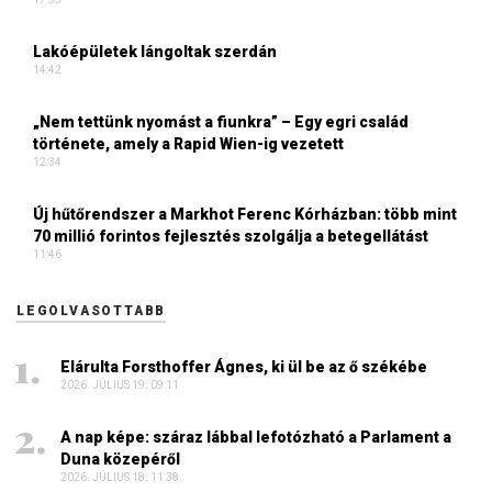
Lakóépületek lángoltak szerdán
14:42
„Nem tettünk nyomást a fiunkra” – Egy egri család
története, amely a Rapid Wien-ig vezetett
12:34
Új hűtőrendszer a Markhot Ferenc Kórházban: több mint
70 millió forintos fejlesztés szolgálja a betegellátást
11:46
LEGOLVASOTTABB
Elárulta Forsthoffer Ágnes, ki ül be az ő székébe
2026. JÚLIUS 19. 09:11
A nap képe: száraz lábbal lefotózható a Parlament a
Duna közepéről
2026. JÚLIUS 18. 11:38