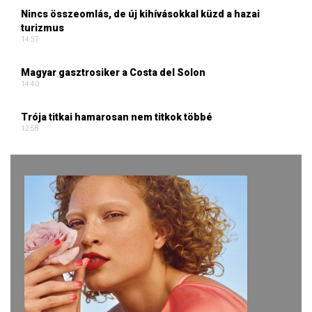
Nincs összeomlás, de új kihívásokkal küzd a hazai
turizmus
14:57
Magyar gasztrosiker a Costa del Solon
14:40
Trója titkai hamarosan nem titkok többé
12:58