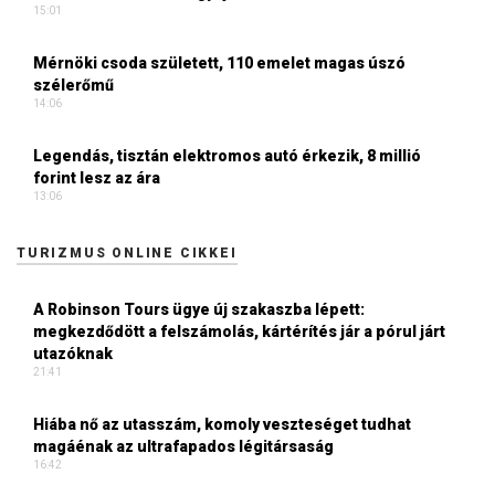
15:01
Mérnöki csoda született, 110 emelet magas úszó
szélerőmű
14:06
Legendás, tisztán elektromos autó érkezik, 8 millió
forint lesz az ára
13:06
TURIZMUS ONLINE CIKKEI
A Robinson Tours ügye új szakaszba lépett:
megkezdődött a felszámolás, kártérítés jár a pórul járt
utazóknak
21:41
Hiába nő az utasszám, komoly veszteséget tudhat
magáénak az ultrafapados légitársaság
16:42