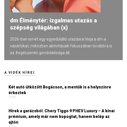
dm Élménytér: izgalmas utazás a
szépség világában (x)
2026-ban ismét egy egyedülálló utazásra hívja a dm a
vásárlókat, miközben aktivitásaik fókuszában továbbra is
az #egészenén gondolatisága áll.
A VIDÉK HÍREI
Két autó ütközött Bogácson, a mentők is a helyszínre
érkeztek
17:41
Hírek a garázsból: Chery Tiggo 9 PHEV Luxury – A kínai
prémium, amely már nem kopogtat, hanem belép az
ajtón
17:35