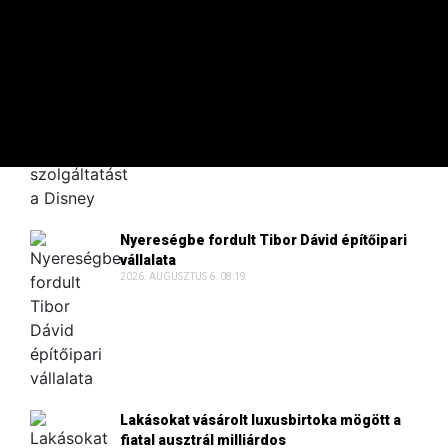
A 100 LEGGAZDAGABB
TikTok-videókkal alakítaná át a Disney+
szolgáltatást a Disney
2026. AUGUSZTUS 6. 09:30
Nyereségbe fordult Tibor Dávid építőipari
vállalata
2026. AUGUSZTUS 6. 08:19
Lakásokat vásárolt luxusbirtoka mögött a
fiatal ausztrál milliárdos