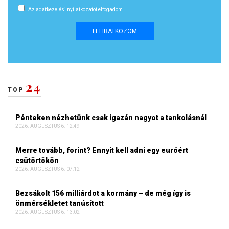
Az
adatkezelési nyilatkozatot
elfogadom.
FELIRATKOZOM
24
TOP
Pénteken nézhetünk csak igazán nagyot a tankolásnál
2026. AUGUSZTUS 6. 12:49
Merre tovább, forint? Ennyit kell adni egy euróért
csütörtökön
2026. AUGUSZTUS 6. 07:12
Bezsákolt 156 milliárdot a kormány – de még így is
önmérsékletet tanúsított
2026. AUGUSZTUS 6. 13:02