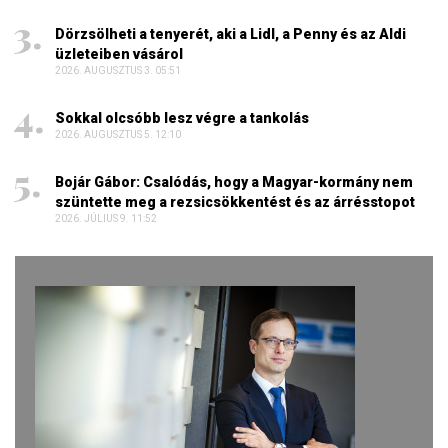
Dörzsölheti a tenyerét, aki a Lidl, a Penny és az Aldi
üzleteiben vásárol
2026. AUGUSZTUS 3. 05:51
Sokkal olcsóbb lesz végre a tankolás
2026. AUGUSZTUS 5. 12:10
Bojár Gábor: Csalódás, hogy a Magyar-kormány nem
szüntette meg a rezsicsökkentést és az árrésstopot
2026. JÚLIUS 9. 11:52