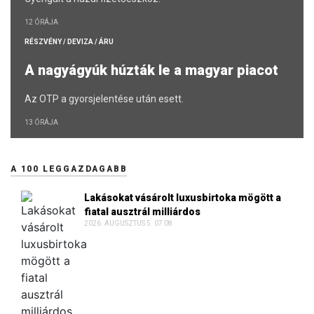
12 ÓRÁJA
RÉSZVÉNY / DEVIZA / ÁRU
A nagyágyúk húzták le a magyar piacot
Az OTP a gyorsjelentése után esett.
13 ÓRÁJA
A 100 LEGGAZDAGABB
Lakásokat vásárolt luxusbirtoka mögött a
fiatal ausztrál milliárdos
2026. AUGUSZTUS 5. 07:08