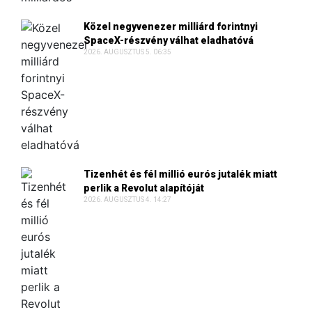
Közel negyvenezer milliárd forintnyi
SpaceX-részvény válhat eladhatóvá
2026. AUGUSZTUS 5. 06:35
Tizenhét és fél millió eurós jutalék miatt
perlik a Revolut alapítóját
2026. AUGUSZTUS 4. 14:27