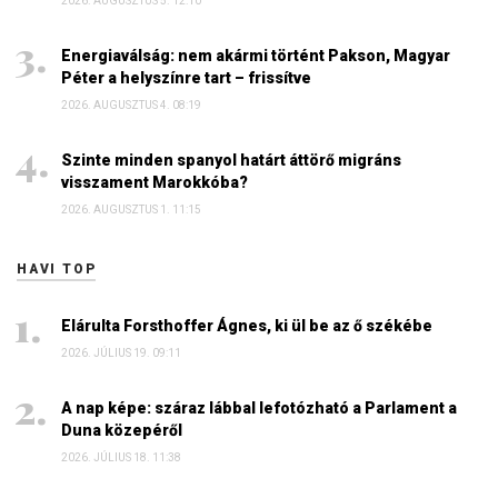
2026. AUGUSZTUS 5. 12:10
Energiaválság: nem akármi történt Pakson, Magyar
Péter a helyszínre tart – frissítve
2026. AUGUSZTUS 4. 08:19
Szinte minden spanyol határt áttörő migráns
visszament Marokkóba?
2026. AUGUSZTUS 1. 11:15
HAVI TOP
Elárulta Forsthoffer Ágnes, ki ül be az ő székébe
2026. JÚLIUS 19. 09:11
A nap képe: száraz lábbal lefotózható a Parlament a
Duna közepéről
2026. JÚLIUS 18. 11:38