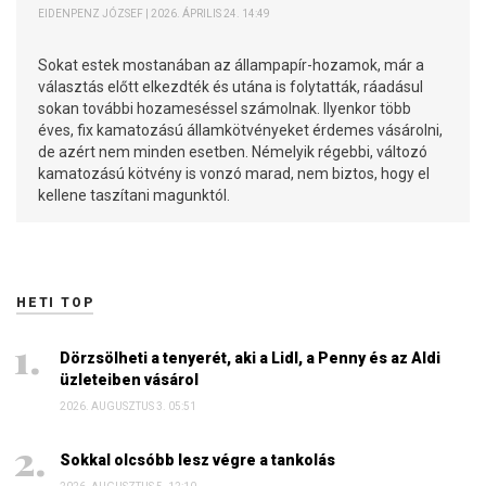
EIDENPENZ JÓZSEF | 2026. ÁPRILIS 24. 14:49
Sokat estek mostanában az állampapír-hozamok, már a
választás előtt elkezdték és utána is folytatták, ráadásul
sokan további hozameséssel számolnak. Ilyenkor több
éves, fix kamatozású államkötvényeket érdemes vásárolni,
de azért nem minden esetben. Némelyik régebbi, változó
kamatozású kötvény is vonzó marad, nem biztos, hogy el
kellene taszítani magunktól.
HETI TOP
Dörzsölheti a tenyerét, aki a Lidl, a Penny és az Aldi
üzleteiben vásárol
2026. AUGUSZTUS 3. 05:51
Sokkal olcsóbb lesz végre a tankolás