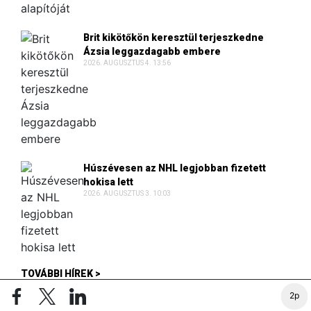
Brit kikötőkön keresztül terjeszkedne
Ázsia leggazdagabb embere
2026. AUGUSZTUS 4. 13:56
Húszévesen az NHL legjobban fizetett
hokisa lett
2026. AUGUSZTUS 3. 10:03
TOVÁBBI HÍREK >
2p