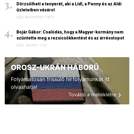
Dörzsölheti a tenyerét, aki a Lidl, a Penny és az Aldi
üzleteiben vásárol
2026. AUGUSZTUS 3. 05:51
Bojár Gábor: Csalódás, hogy a Magyar-kormány nem
szüntette meg a rezsicsökkentést és az árrésstopot
2026. JÚLIUS 9. 11:52
OROSZ-UKRÁN HÁBORÚ
Folyamatosan frissülő hírfolyamunkat itt
olvashatja!
Tovább a mellékletre