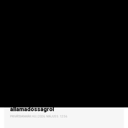
ÁLLAMPAPÍR / KÖTVÉNY
Jó hír érkezett a magyar
államadósságról
PRIVÁTBANKÁR.HU | 2026. MÁJUS 5. 12:56