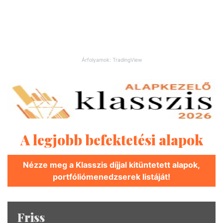
Árfolyamok: TradingView
A legjobb befektetési alapok
Nézze meg a Klasszis díjjal kitüntetett alapok,
portfóliómenedzserek listáját!
Friss