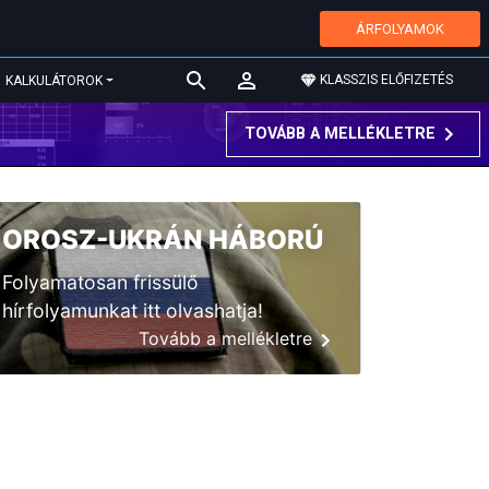
ÁRFOLYAMOK
KLASSZIS ELŐFIZETÉS
KALKULÁTOROK
TOVÁBB A MELLÉKLETRE
OROSZ-UKRÁN HÁBORÚ
Folyamatosan frissülő
hírfolyamunkat itt olvashatja!
Tovább a mellékletre