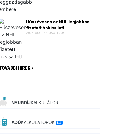
Húszévesen az NHL legjobban
fizetett hokisa lett
2026. AUGUSZTUS 3. 10:03
TOVÁBBI HÍREK >
NYUGDÍJ
KALKULÁTOR
ADÓ
KALKULÁTOROK
ÚJ