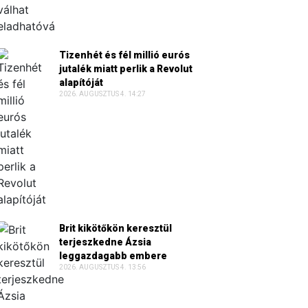
Tizenhét és fél millió eurós
jutalék miatt perlik a Revolut
alapítóját
2026. AUGUSZTUS 4. 14:27
Brit kikötőkön keresztül
terjeszkedne Ázsia
leggazdagabb embere
2026. AUGUSZTUS 4. 13:56