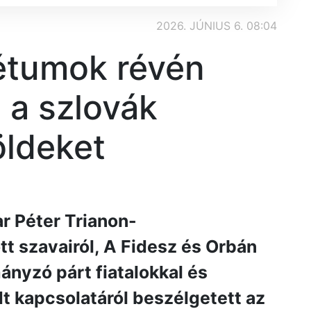
2026. JÚNIUS 6. 08:04
étumok révén
 a szlovák
öldeket
r Péter Trianon-
 szavairól, A Fidesz és Orbán
mányzó párt fiatalokkal és
t kapcsolatáról beszélgetett az