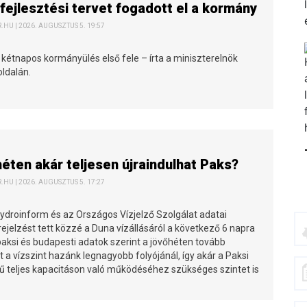
fejlesztési tervet fogadott el a kormány
HU | 2026. AUGUSZTUS 5. 19:57
 kétnapos kormányülés első fele – írta a miniszterelnök
ldalán.
héten akár teljesen újraindulhat Paks?
HU | 2026. AUGUSZTUS 5. 17:27
Hydroinform és az Országos Vízjelző Szolgálat adatai
rejelzést tett közzé a Duna vízállásáról a következő 6 napra
 paksi és budapesti adatok szerint a jövőhéten tovább
a vízszint hazánk legnagyobb folyójánál, így akár a Paksi
teljes kapacitáson való működéséhez szükséges szintet is