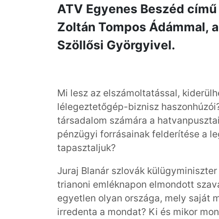
ATV Egyenes Beszéd című 
Zoltán Tompos Ádámmal, a 
Szöllősi Györgyivel.
Mi lesz az elszámoltatással, kiderülhe
lélegeztetőgép-biznisz haszonhúzói?
társadalom számára a hatvanpusztai
pénzügyi forrásainak felderítése a l
tapasztaljuk?
Juraj Blanár szlovák külügyminiszte
trianoni emléknapon elmondott szava
egyetlen olyan országa, mely saját 
irredenta a mondat? Ki és mikor mo