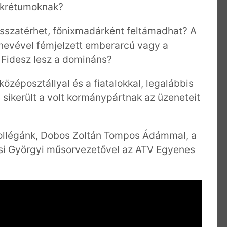
ekrétumoknak?
isszatérhet, főnixmadárként feltámadhat? A
 nevével fémjelzett emberarcú vagy a
ő Fidesz lesz a domináns?
középosztállyal és a fiatalokkal, legalábbis
m sikerült a volt kormánypártnak az üzeneteit
 kollégánk, Dobos Zoltán Tompos Ádámmal, a
ősi Györgyi műsorvezetővel az ATV Egyenes