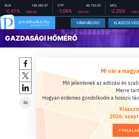
BUX
148 085.97
OTP
46 750.00
MOL
-0.67%
-1.06%
-2.25%
-999.00
-500.00
-106.
VÁMHÁBORÚ
KLASSZIS VID
GAZDASÁGI HŐMÉRŐ
Mi vár a magya
Mit jelentenek az adózási és sza
Merre tar
Hogyan érdemes gondolkodni a hosszú távú
2p
Klasszi
2026. szept
FOGLALJA