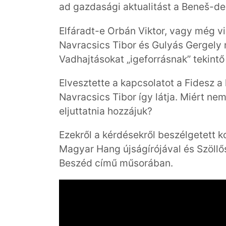
ad gazdasági aktualitást a Beneš-d
Elfáradt-e Orbán Viktor, vagy még v
Navracsics Tibor és Gulyás Gergely
Vadhajtásokat „igeforrásnak” tekint
Elvesztette a kapcsolatot a Fidesz a 
Navracsics Tibor így látja. Miért ne
eljuttatnia hozzájuk?
Ezekről a kérdésekről beszélgetett
Magyar Hang újságírójával és Szöll
Beszéd című műsorában.