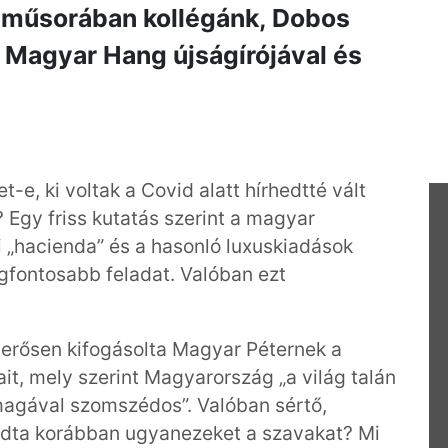
műsorában kollégánk, Dobos
Magyar Hang újságírójával és
t-e, ki voltak a Covid alatt hírhedtté vált
 Egy friss kutatás szerint a magyar
 „hacienda” és a hasonló luxuskiadások
egfontosabb feladat. Valóban ezt
r erősen kifogásolta Magyar Péternek a
it, mely szerint Magyarország „a világ talán
magával szomszédos”. Valóban sértő,
ndta korábban ugyanezeket a szavakat? Mi