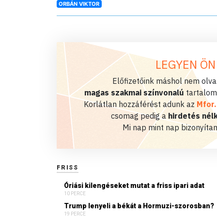
ORBÁN VIKTOR
LEGYEN ÖN
Előfizetőink máshol nem olvas
magas szakmai színvonalú
tartalom
Korlátlan hozzáférést adunk az
Mfor
csomag pedig a
hirdetés nélk
Mi nap mint nap bizonyítan
FRISS
Óriási kilengéseket mutat a friss ipari adat
10 PERCE
Trump lenyeli a békát a Hormuzi-szorosban?
19 PERCE