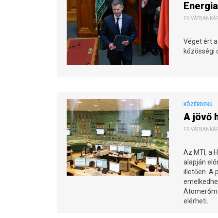
Energia
PRIVÁTBANKÁR.
Véget ért a
közösségi o
KÖZÉRDEKŰ
A jövő 
PRIVÁTBANKÁR.
Az MTI, a 
alapján elő
illetően. A
emelkedhet 
Atomerőmű 
elérheti.