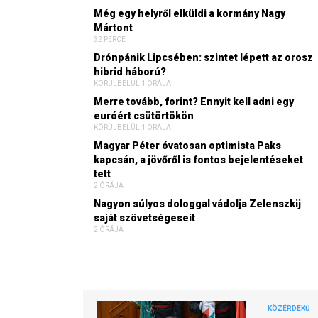
Még egy helyről elküldi a kormány Nagy
Mártont
32 PERCE
Drónpánik Lipcsében: szintet lépett az orosz
hibrid háború?
KÖRÜLBELÜL 1 ÓRÁJA
Merre tovább, forint? Ennyit kell adni egy
euróért csütörtökön
KÖRÜLBELÜL 1 ÓRÁJA
Magyar Péter óvatosan optimista Paks
kapcsán, a jövőről is fontos bejelentéseket
tett
2 ÓRÁJA
Nagyon súlyos dologgal vádolja Zelenszkij
saját szövetségeseit
2 ÓRÁJA
KÖZÉRDEKŰ