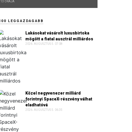
13 ÓRÁJA
100 LEGGAZDAGABB
Lakásokat vásárolt luxusbirtoka
mögött a fiatal ausztrál milliárdos
2026. AUGUSZTUS 5. 07:08
Közel negyvenezer milliárd
forintnyi SpaceX-részvény válhat
eladhatóvá
2026. AUGUSZTUS 5. 06:35