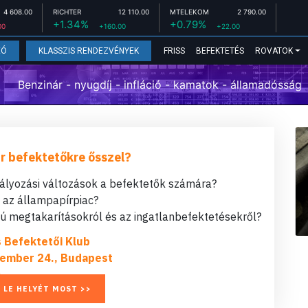
4 608.00
RICHTER
12 110.00
MTELEKOM
2 790.00
+1.34%
+0.79%
00
+160.00
+22.00
FRISS
BEFEKTETÉS
ROVATOK
EÓ
KLASSZIS RENDEZVÉNYEK
Benzinár - nyugdíj - infláció - kamatok - államadósság
r befektetőkre ősszel?
bályozási változások a befektetők számára?
t az állampapírpiac?
 megtakarításokról és az ingatlanbefektetésekről?
s Befektetői Klub
ember 24., Budapest
 LE HELYÉT MOST >>