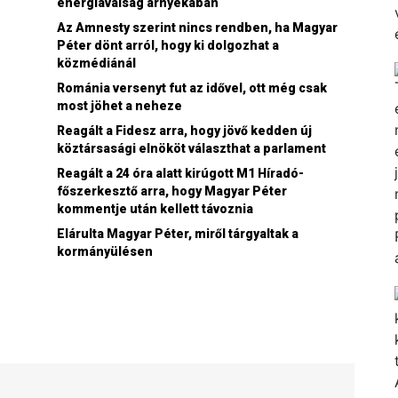
energiaválság árnyékában
Az Amnesty szerint nincs rendben, ha Magyar
Péter dönt arról, hogy ki dolgozhat a
közmédiánál
Románia versenyt fut az idővel, ott még csak
most jöhet a neheze
Reagált a Fidesz arra, hogy jövő kedden új
köztársasági elnököt választhat a parlament
Reagált a 24 óra alatt kirúgott M1 Híradó-
főszerkesztő arra, hogy Magyar Péter
kommentje után kellett távoznia
Elárulta Magyar Péter, miről tárgyaltak a
kormányülésen