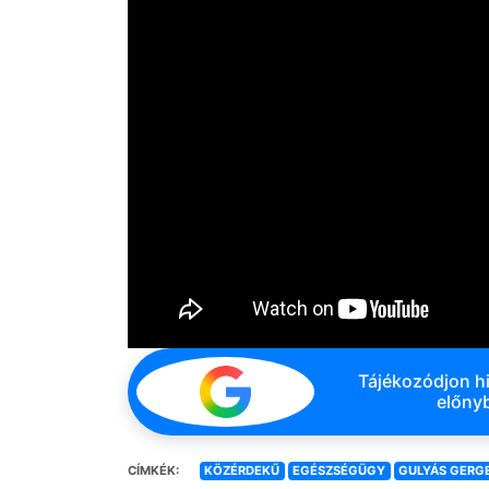
Tájékozódjon hi
előnyb
CÍMKÉK:
KÖZÉRDEKŰ
EGÉSZSÉGÜGY
GULYÁS GERG