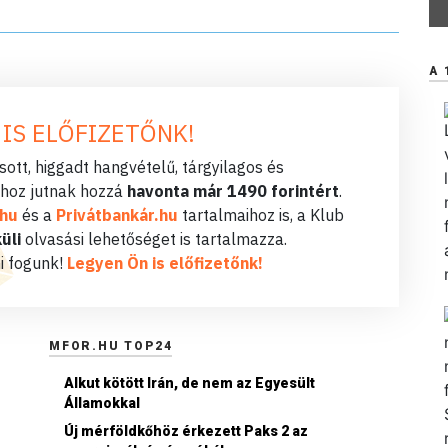
A 
 IS ELŐFIZETŐNK!
ott, higgadt hangvételű, tárgyilagos és
hoz jutnak hozzá
havonta már 1490 forintért
.
.hu
és a
Privátbankár.hu
tartalmaihoz is, a Klub
üli
olvasási lehetőséget is tartalmazza.
i fogunk!
Legyen Ön is előfizetőnk!
MFOR.HU TOP24
Alkut kötött Irán, de nem az Egyesült
Államokkal
Új mérföldkőhöz érkezett Paks 2 az