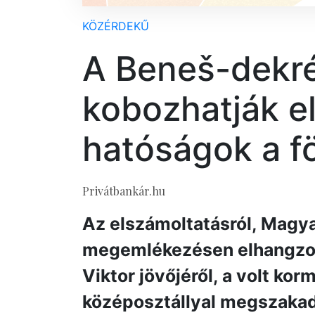
KÖZÉRDEKŰ
A Beneš-dekr
kobozhatják el
hatóságok a f
Privátbankár.hu
Az elszámoltatásról, Magya
megemlékezésen elhangzott
Viktor jövőjéről, a volt kor
középosztállyal megszakad