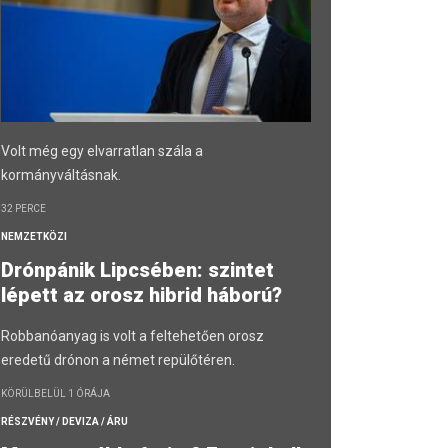
Volt még egy elvarratlan szála a
kormányváltásnak.
32 PERCE
NEMZETKÖZI
Drónpánik Lipcsében: szintet
lépett az orosz hibrid háború?
Robbanóanyag is volt a feltehetően orosz
eredetű drónon a német repülőtéren.
KÖRÜLBELÜL 1 ÓRÁJA
RÉSZVÉNY / DEVIZA / ÁRU