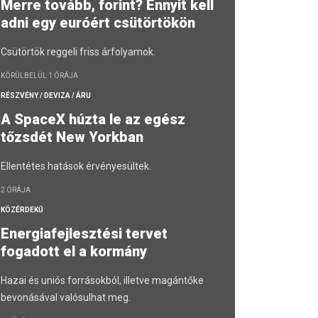
Merre tovább, forint? Ennyit kell
adni egy euróért csütörtökön
Csütörtök reggeli friss árfolyamok.
KÖRÜLBELÜL 1 ÓRÁJA
RÉSZVÉNY / DEVIZA / ÁRU
A SpaceX húzta le az egész
tőzsdét New Yorkban
Ellentétes hatások érvényesültek.
2 ÓRÁJA
KÖZÉRDEKŰ
Energiafejlesztési tervet
fogadott el a kormány
Hazai és uniós forrásokból, illetve magántőke
bevonásával valósulhat meg.