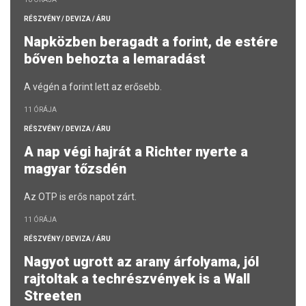
10 ÓRÁJA
RÉSZVÉNY / DEVIZA / ÁRU
Napközben beragadt a forint, de estére
bőven behozta a lemaradást
A végén a forint lett az erősebb.
11 ÓRÁJA
RÉSZVÉNY / DEVIZA / ÁRU
A nap végi hajrát a Richter nyerte a
magyar tőzsdén
Az OTP is erős napot zárt.
11 ÓRÁJA
RÉSZVÉNY / DEVIZA / ÁRU
Nagyot ugrott az arany árfolyama, jól
rajtoltak a techrészvények is a Wall