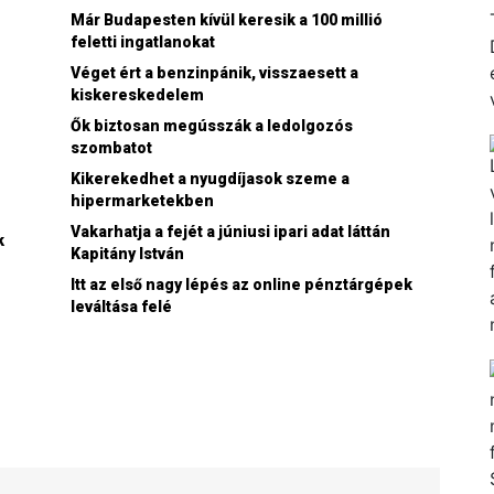
Már Budapesten kívül keresik a 100 millió
feletti ingatlanokat
Véget ért a benzinpánik, visszaesett a
kiskereskedelem
Ők biztosan megússzák a ledolgozós
szombatot
Kikerekedhet a nyugdíjasok szeme a
hipermarketekben
Vakarhatja a fejét a júniusi ipari adat láttán
k
Kapitány István
Itt az első nagy lépés az online pénztárgépek
leváltása felé