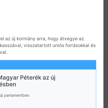
l az új kormány arra, hogy átvegye az
mkasszával, visszatartott uniós forrásokkal és
val.
 Magyar Péterék az új
ésben
új parlamentben.