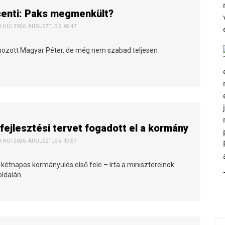
centi: Paks megmenkült?
HU | 2026. AUGUSZTUS 6. 09:47
 hozott Magyar Péter, de még nem szabad teljesen
fejlesztési tervet fogadott el a kormány
HU | 2026. AUGUSZTUS 5. 19:57
 kétnapos kormányülés első fele – írta a miniszterelnök
ldalán.