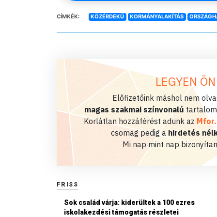
CÍMKÉK:
KÖZÉRDEKŰ
KORMÁNYALAKÍTÁS
ORSZÁGH
LEGYEN ÖN
Előfizetőink máshol nem olvas
magas szakmai színvonalú
tartalom
Korlátlan hozzáférést adunk az
Mfor
csomag pedig a
hirdetés nélk
Mi nap mint nap bizonyítan
FRISS
Sok család várja: kiderültek a 100 ezres
iskolakezdési támogatás részletei