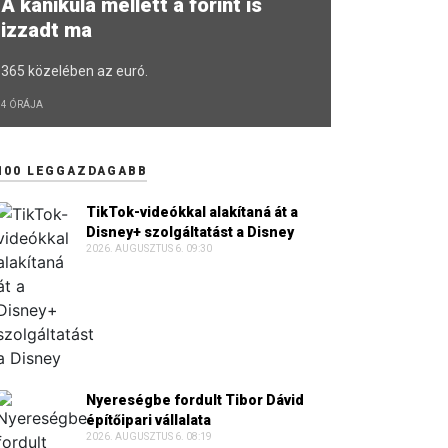
A kánikula mellett a forint is
izzadt ma
365 közelében az euró.
4 ÓRÁJA
100 LEGGAZDAGABB
TikTok-videókkal alakítaná át a
Disney+ szolgáltatást a Disney
2026. AUGUSZTUS 6. 09:30
Nyereségbe fordult Tibor Dávid
építőipari vállalata
2026. AUGUSZTUS 6. 08:19