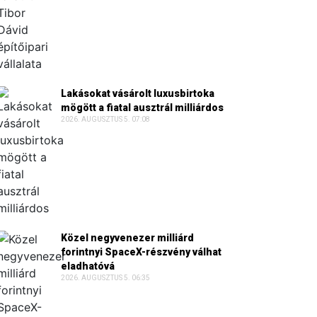
Lakásokat vásárolt luxusbirtoka
mögött a fiatal ausztrál milliárdos
2026. AUGUSZTUS 5. 07:08
Közel negyvenezer milliárd
forintnyi SpaceX-részvény válhat
eladhatóvá
2026. AUGUSZTUS 5. 06:35