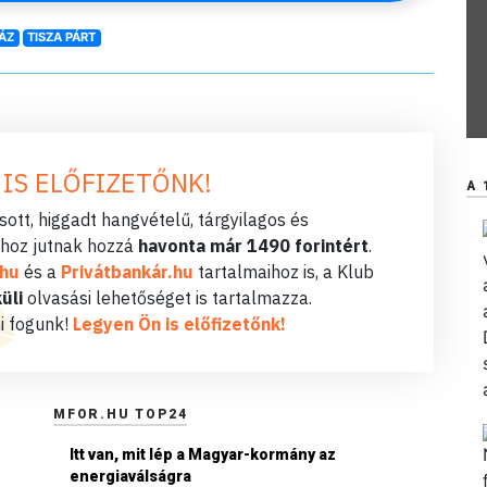
ÁZ
TISZA PÁRT
 IS ELŐFIZETŐNK!
A 
ott, higgadt hangvételű, tárgyilagos és
hoz jutnak hozzá
havonta már 1490 forintért
.
.hu
és a
Privátbankár.hu
tartalmaihoz is, a Klub
üli
olvasási lehetőséget is tartalmazza.
i fogunk!
Legyen Ön is előfizetőnk!
MFOR.HU TOP24
Itt van, mit lép a Magyar-kormány az
energiaválságra