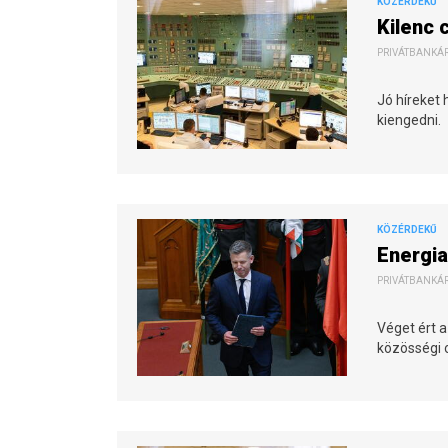
KÖZÉRDEKŰ
Kilenc 
PRIVÁTBANKÁR.
Jó híreket
kiengedni.
KÖZÉRDEKŰ
Energia
PRIVÁTBANKÁR.
Véget ért a
közösségi o