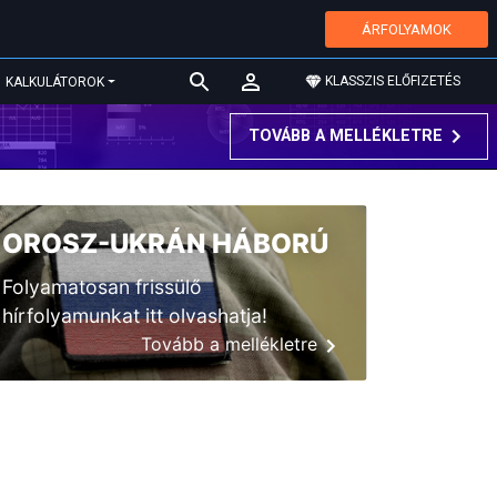
ÁRFOLYAMOK
KLASSZIS ELŐFIZETÉS
KALKULÁTOROK
TOVÁBB A MELLÉKLETRE
OROSZ-UKRÁN HÁBORÚ
Folyamatosan frissülő
hírfolyamunkat itt olvashatja!
Tovább a mellékletre