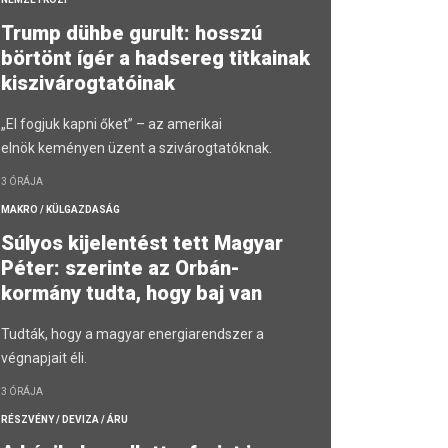
Trump dühbe gurult: hosszú
börtönt ígér a hadsereg titkainak
kiszivárogtatóinak
„El fogjuk kapni őket” – az amerikai
elnök keményen üzent a szivárogtatóknak.
3 ÓRÁJA
MAKRO / KÜLGAZDASÁG
Súlyos kijelentést tett Magyar
Péter: szerinte az Orbán-
kormány tudta, hogy baj van
Tudták, hogy a magyar energiarendszer a
végnapjait éli.
3 ÓRÁJA
RÉSZVÉNY / DEVIZA / ÁRU