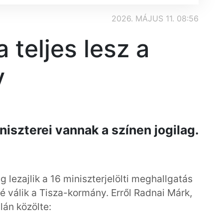
2026. MÁJUS 11. 08:56
 teljes lesz a
y
iszterei vannak a színen jogilag.
g lezajlik a 16 miniszterjelölti meghallgatás
é válik a Tisza-kormány. Erről Radnai Márk,
lán közölte: