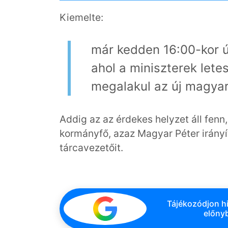
Kiemelte:
már kedden 16:00-kor új
ahol a miniszterek letes
megalakul az új magya
Addig az az érdekes helyzet áll fenn,
kormányfő, azaz Magyar Péter irányí
tárcavezetőit.
Tájékozódjon hi
előnyb