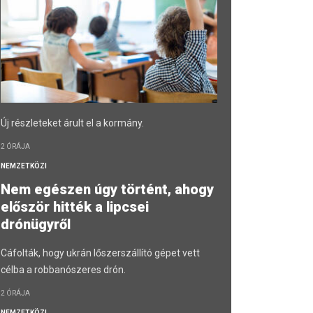
Új részleteket árult el a kormány.
2 ÓRÁJA
NEMZETKÖZI
Nem egészen úgy történt, ahogy
először hitték a lipcsei
drónügyről
Cáfolták, hogy ukrán lőszerszállító gépet vett
célba a robbanószeres drón.
2 ÓRÁJA
NEMZETKÖZI