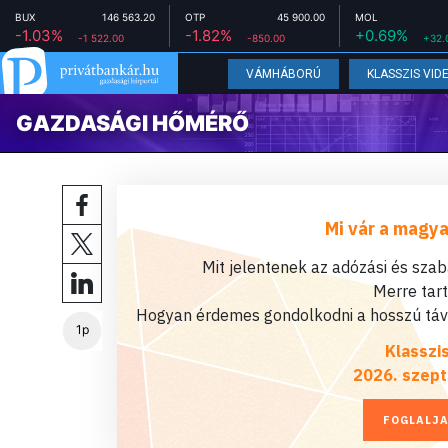
BUX
146 563.20
OTP
45 900.00
MOL
-1.03%
-1.82%
+0.69%
-1 522.00
-850.00
+32.
VÁMHÁBORÚ
KLASSZIS VID
GAZDASÁGI HŐMÉRŐ
Mi vár a magya
Mit jelentenek az adózási és sza
Merre tar
Hogyan érdemes gondolkodni a hosszú távú
1p
Klasszi
2026. szept
FOGLALJA