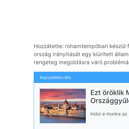
Hozzátette: rohamtempóban készül fe
ország irányítását egy kiürített álla
rengeteg megoldásra váró problémá
Kapcsolódó cikk
Ezt öröklik
Országgyűl
Indul a munka az 