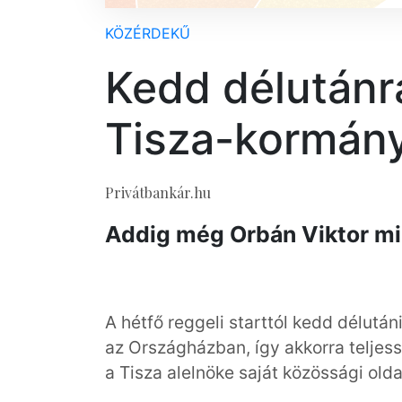
KÖZÉRDEKŰ
Kedd délutánra
Tisza-kormán
Privátbankár.hu
Addig még Orbán Viktor min
A hétfő reggeli starttól kedd délutáni
az Országházban, így akkorra teljess
a Tisza alelnöke saját közössági olda