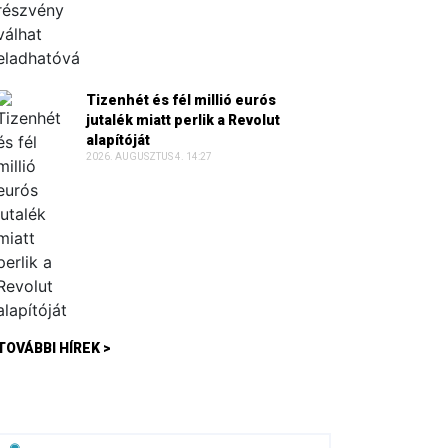
Tizenhét és fél millió eurós
jutalék miatt perlik a Revolut
alapítóját
2026. AUGUSZTUS 4. 14:27
TOVÁBBI HÍREK >