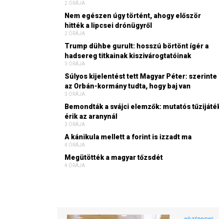
2 ÓRÁJA
Nem egészen úgy történt, ahogy először
hitték a lipcsei drónügyről
2 ÓRÁJA
Trump dühbe gurult: hosszú börtönt ígér a
hadsereg titkainak kiszivárogtatóinak
3 ÓRÁJA
Súlyos kijelentést tett Magyar Péter: szerinte
az Orbán-kormány tudta, hogy baj van
3 ÓRÁJA
Bemondták a svájci elemzők: mutatós tűzijáté
érik az aranynál
3 ÓRÁJA
A kánikula mellett a forint is izzadt ma
4 ÓRÁJA
Megütötték a magyar tőzsdét
4 ÓRÁJA