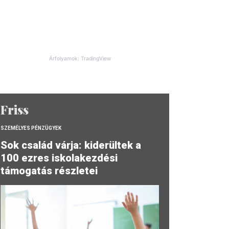
Árfolyamok: TradingView
Friss
SZEMÉLYES PÉNZÜGYEK
Sok család várja: kiderültek a
100 ezres iskolakezdési
támogatás részletei