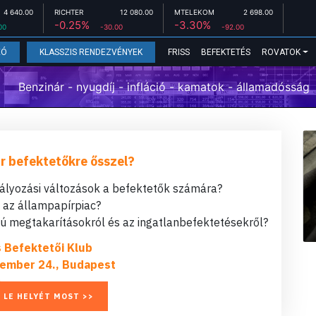
4 640.00
RICHTER
12 080.00
MTELEKOM
2 698.00
-0.25%
-3.30%
00
-30.00
-92.00
FRISS
BEFEKTETÉS
ROVATOK
EÓ
KLASSZIS RENDEZVÉNYEK
Benzinár - nyugdíj - infláció - kamatok - államadósság
r befektetőkre ősszel?
bályozási változások a befektetők számára?
t az állampapírpiac?
 megtakarításokról és az ingatlanbefektetésekről?
s Befektetői Klub
ember 24., Budapest
 LE HELYÉT MOST >>