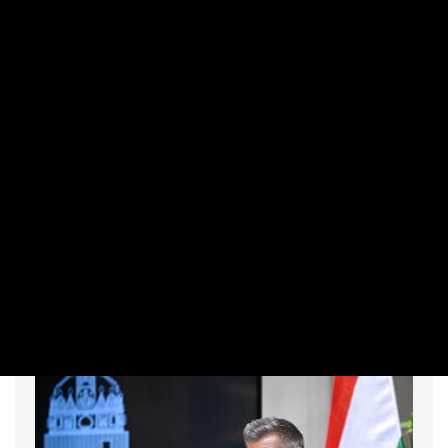
Megúszta Paks, de sok tanulsággal
szolgál az energiaválság
PRIVÁTBANKÁR.HU | 2026. AUGUSZTUS 5. 10:54
Hajszálon múlt, de a Duna rekordalacsony vízállása ellenére
sem kellett végleg leállítani a villamosenergia-termelést a
Paksi Atomerőműben. A 2-es blokk 4-es turbinája ugyanis
még –137 centiméteres vízszint mellett is működött, 240
megawattnyi teljesítményt leadva a hálózatnak.
A legkritikusabb napokban a több száz vállalat által
bejelentett fogyasztáscsökkentések és a lakosság
önkorlátozó intézkedései is jelentősen hozzájárultak a
hazai villamosenergia-rendszer stabilitásához.