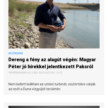
KÖZÉRDEKŰ
Dereng a fény az alagút végén: Magyar
Péter jó hírekkel jelentkezett Paksról
PRIVÁTBANKÁR.HU | 2026. AUGUSZTUS 4. 15:22
Nem kellett leállítani az utolsó turbinát, csütörtökre várják
az esőt a Duna vízgyűjtő területén.