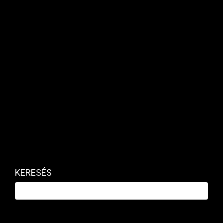
Itt vannak a pénteki kormányzati
bejelentések – nézze csak!
Ezek voltak a kormányszóvivői sajtótájékoztató
legfontosabb témái.
KERESÉS
Teljesítményértékelés
nem lesz a tanév végén