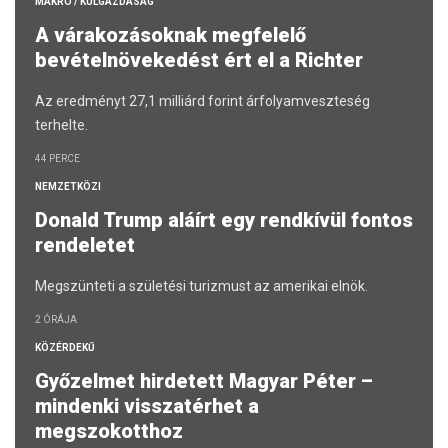
MAKRO / KÜLGAZDASÁG
A várakozásoknak megfelelő
bevételnövekedést ért el a Richter
Az eredményt 27,1 milliárd forint árfolyamveszteség
terhelte.
44 PERCE
NEMZETKÖZI
Donald Trump aláírt egy rendkívül fontos
rendeletet
Megszünteti a születési turizmust az amerikai elnök.
2 ÓRÁJA
KÖZÉRDEKŰ
Győzelmet hirdetett Magyar Péter –
mindenki visszatérhet a
megszokotthoz