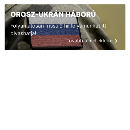
OROSZ-UKRÁN HÁBORÚ
Folyamatosan frissülő hírfolyamunkat itt
olvashatja!
Tovább a mellékletre