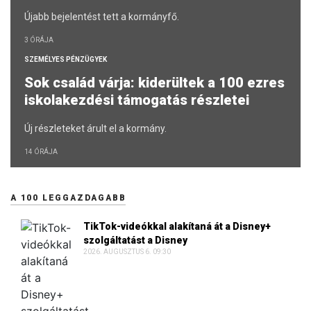
Újabb bejelentést tett a kormányfő.
3 ÓRÁJA
SZEMÉLYES PÉNZÜGYEK
Sok család várja: kiderültek a 100 ezres
iskolakezdési támogatás részletei
Új részleteket árult el a kormány.
14 ÓRÁJA
A 100 LEGGAZDAGABB
TikTok-videókkal alakítaná át a Disney+
szolgáltatást a Disney
2026. AUGUSZTUS 6. 09:30