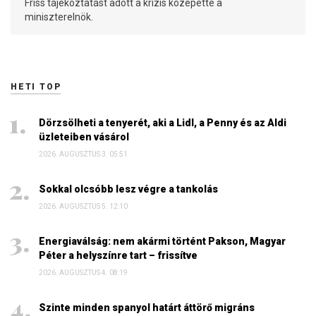
Friss tájékoztatást adott a krízis közepette a
miniszterelnök.
HETI TOP
Dörzsölheti a tenyerét, aki a Lidl, a Penny és az Aldi
üzleteiben vásárol
2026. AUGUSZTUS 3. 05:51
Sokkal olcsóbb lesz végre a tankolás
2026. AUGUSZTUS 5. 12:10
Energiaválság: nem akármi történt Pakson, Magyar
Péter a helyszínre tart – frissítve
2026. AUGUSZTUS 4. 08:19
Szinte minden spanyol határt áttörő migráns