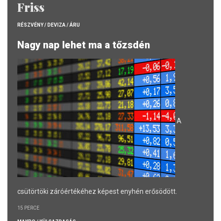
Friss
RÉSZVÉNY / DEVIZA / ÁRU
Nagy nap lehet ma a tőzsdén
A
csütörtöki záróértékéhez képest enyhén erősödött.
15 PERCE