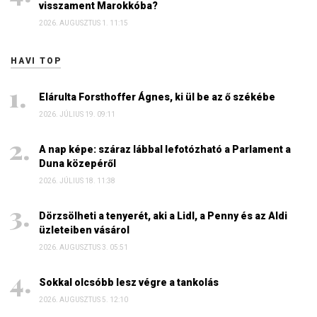
visszament Marokkóba?
2026. AUGUSZTUS 1. 11:15
HAVI TOP
Elárulta Forsthoffer Ágnes, ki ül be az ő székébe
2026. JÚLIUS 19. 09:11
A nap képe: száraz lábbal lefotózható a Parlament a
Duna közepéről
2026. JÚLIUS 18. 11:38
Dörzsölheti a tenyerét, aki a Lidl, a Penny és az Aldi
üzleteiben vásárol
2026. AUGUSZTUS 3. 05:51
Sokkal olcsóbb lesz végre a tankolás
2026. AUGUSZTUS 5. 12:10