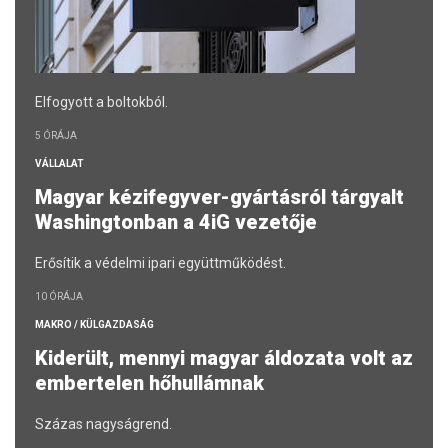
Elfogyott a boltokból.
5 ÓRÁJA
VÁLLALAT
Magyar kézifegyver-gyártásról tárgyalt
Washingtonban a 4iG vezetője
Erősítik a védelmi ipari együttműködést.
10 ÓRÁJA
MAKRO / KÜLGAZDASÁG
Kiderült, mennyi magyar áldozata volt az
embertelen hőhullámnak
Százas nagyságrend.