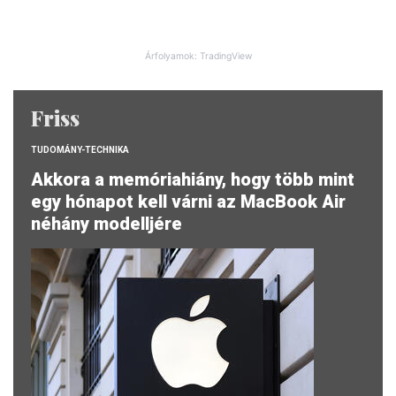
Árfolyamok: TradingView
Friss
TUDOMÁNY-TECHNIKA
Akkora a memóriahiány, hogy több mint
egy hónapot kell várni az MacBook Air
néhány modelljére