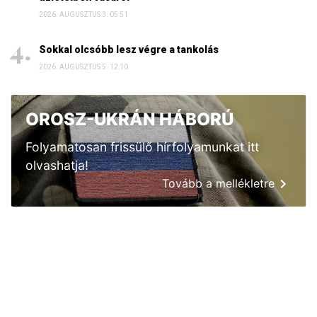
2026. AUGUSZTUS 3. 05:51
Sokkal olcsóbb lesz végre a tankolás
2026. AUGUSZTUS 5. 12:10
OROSZ-UKRÁN HÁBORÚ
Folyamatosan frissülő hírfolyamunkat itt
olvashatja!
Tovább a mellékletre