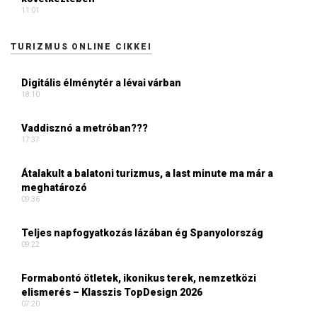
11:01
TURIZMUS ONLINE CIKKEI
Digitális élménytér a lévai várban
18:10
Vaddisznó a metróban???
17:37
Átalakult a balatoni turizmus, a last minute ma már a
meghatározó
09:36
Teljes napfogyatkozás lázában ég Spanyolország
09:22
Formabontó ötletek, ikonikus terek, nemzetközi
elismerés – Klasszis TopDesign 2026
07:20