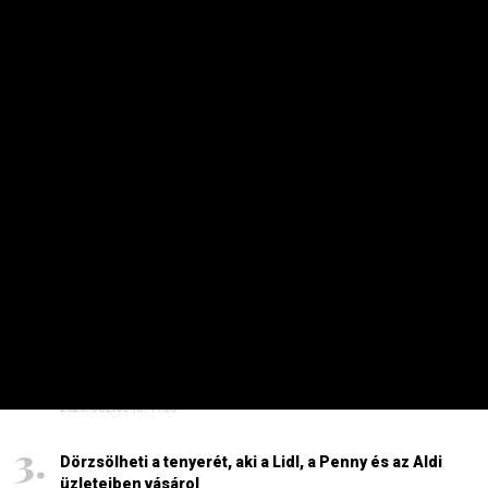
Energiaválság: nem akármi történt Pakson, Magyar
Péter a helyszínre tart – frissítve
2026. AUGUSZTUS 4. 08:19
Ennyire kell mélyre fúrni, hogy ivóvizes kút legyen a
kertben
2026. AUGUSZTUS 7. 19:07
HAVI TOP
Elárulta Forsthoffer Ágnes, ki ül be az ő székébe
2026. JÚLIUS 19. 09:11
A nap képe: száraz lábbal lefotózható a Parlament a
Duna közepéről
2026. JÚLIUS 18. 11:38
Dörzsölheti a tenyerét, aki a Lidl, a Penny és az Aldi
üzleteiben vásárol