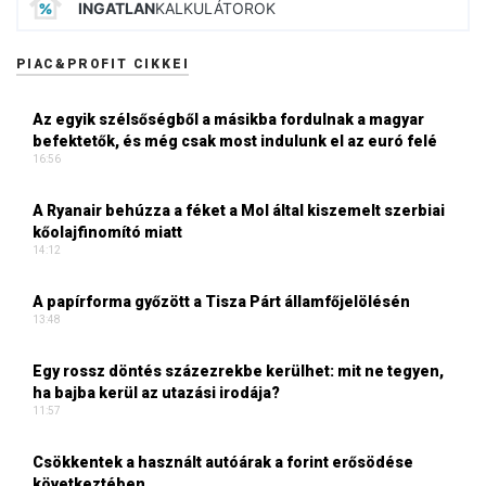
INGATLAN
KALKULÁTOROK
PIAC&PROFIT CIKKEI
Az egyik szélsőségből a másikba fordulnak a magyar
befektetők, és még csak most indulunk el az euró felé
16:56
A Ryanair behúzza a féket a Mol által kiszemelt szerbiai
kőolajfinomító miatt
14:12
A papírforma győzött a Tisza Párt államfőjelölésén
13:48
Egy rossz döntés százezrekbe kerülhet: mit ne tegyen,
ha bajba kerül az utazási irodája?
11:57
Csökkentek a használt autóárak a forint erősödése
következtében