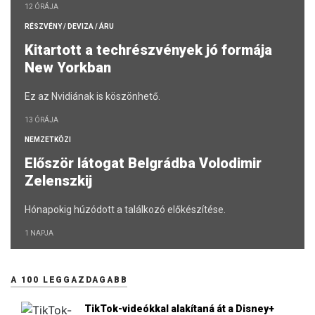
12 ÓRÁJA
RÉSZVÉNY / DEVIZA / ÁRU
Kitartott a techrészvények jó formája
New Yorkban
Ez az Nvidiának is köszönhető.
13 ÓRÁJA
NEMZETKÖZI
Először látogat Belgrádba Volodimir
Zelenszkij
Hónapokig húzódott a találkozó előkészítése.
1 NAPJA
A 100 LEGGAZDAGABB
TikTok-videókkal alakítaná át a Disney+