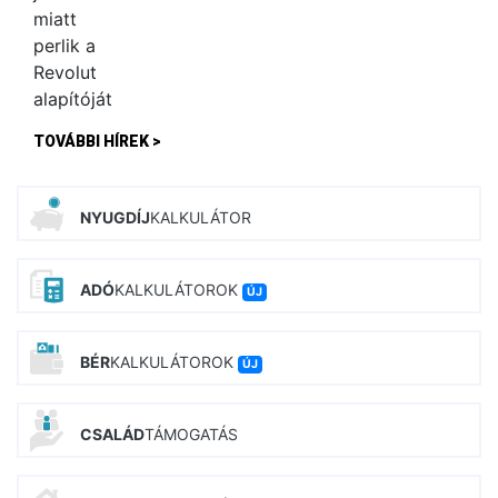
TOVÁBBI HÍREK >
NYUGDÍJ
KALKULÁTOR
ADÓ
KALKULÁTOROK
ÚJ
BÉR
KALKULÁTOROK
ÚJ
CSALÁD
TÁMOGATÁS