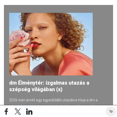
dm Élménytér: izgalmas utazás a
szépség világában (x)
2026-ban ismét egy egyedülálló utazásra hívja a dm a
vásárlókat, miközben aktivitásaik fókuszában továbbra is
1p
az #egészenén gondolatisága áll.