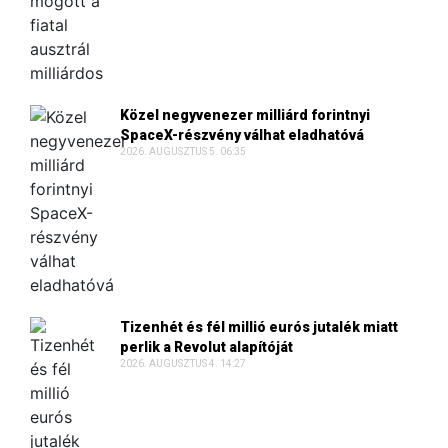
Közel negyvenezer milliárd forintnyi
SpaceX-részvény válhat eladhatóvá
2026. AUGUSZTUS 5. 06:35
Tizenhét és fél millió eurós jutalék miatt
perlik a Revolut alapítóját
2026. AUGUSZTUS 4. 14:27