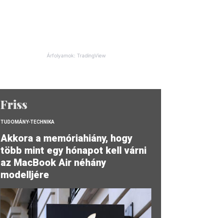
Árfolyamok: TradingView
Friss
TUDOMÁNY-TECHNIKA
Akkora a memóriahiány, hogy
több mint egy hónapot kell várni
az MacBook Air néhány
modelljére