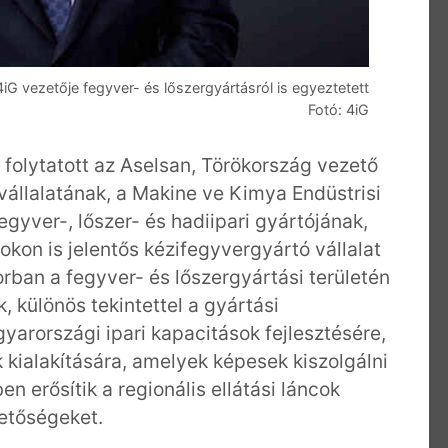
4iG vezetője fegyver- és lőszergyártásról is egyeztetett
Fotó: 4iG
 folytatott az Aselsan, Törökország vezető
 vállalatának, a Makine ve Kimya Endüstrisi
gyver-, lőszer- és hadiipari gyártójának,
kon is jelentős kézifegyvergyártó vállalat
orban a fegyver- és lőszergyártási területén
, különös tekintettel a gyártási
yarországi ipari kapacitások fejlesztésére,
 kialakítására, amelyek képesek kiszolgálni
n erősítik a regionális ellátási láncok
hetőségeket.