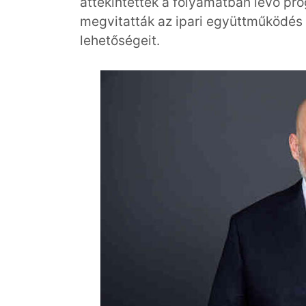
áttekintették a folyamatban lévő pr
megvitatták az ipari együttműködés é
lehetőségeit.