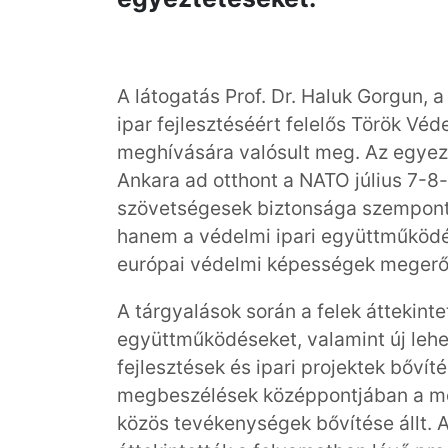
A látogatás Prof. Dr. Haluk Gorgun, 
ipar fejlesztéséért felelős Török Véd
meghívására valósult meg. Az egyezt
Ankara ad otthont a NATO július 7-8
szövetségesek biztonsága szempont
hanem a védelmi ipari együttműködés
európai védelmi képességek megerős
A tárgyalások során a felek áttekint
együttműködéseket, valamint új lehe
fejlesztések és ipari projektek bővít
megbeszélések középpontjában a me
közös tevékenységek bővítése állt. 