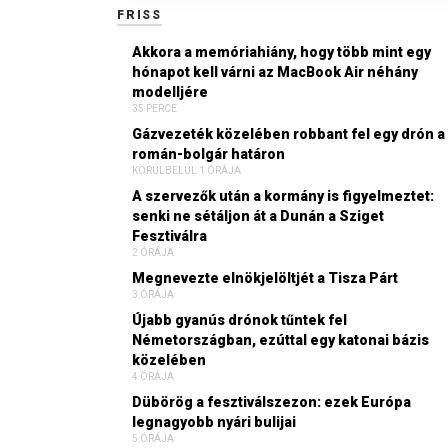
FRISS
Akkora a memóriahiány, hogy több mint egy
hónapot kell várni az MacBook Air néhány
modelljére
35 PERCE
Gázvezeték közelében robbant fel egy drón a
román-bolgár határon
KÖRÜLBELÜL 1 ÓRÁJA
A szervezők után a kormány is figyelmeztet:
senki ne sétáljon át a Dunán a Sziget
Fesztiválra
2 ÓRÁJA
Megnevezte elnökjelöltjét a Tisza Párt
3 ÓRÁJA
Újabb gyanús drónok tűntek fel
Németországban, ezúttal egy katonai bázis
közelében
4 ÓRÁJA
Dübörög a fesztiválszezon: ezek Európa
legnagyobb nyári bulijai
5 ÓRÁJA