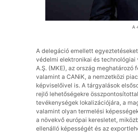
A 
A delegáció emellett egyeztetéseket
védelmi elektronikai és technológiai
A.Ş. (MKE), az ország meghatározó fe
valamint a CANiK, a nemzetközi piaco
képviselőivel is. A tárgyalások elsős
rejlő lehetőségekre összpontosítottak
tevékenységek lokalizációjára, a mag
valamint olyan termelési képességek
a növekvő európai keresletet, miközbe
ellenálló képességét és az exportle