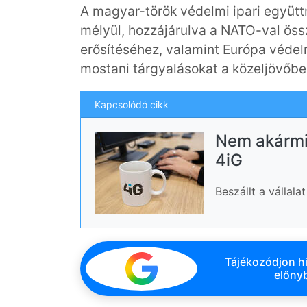
A magyar-török védelmi ipari együt
mélyül, hozzájárulva a NATO-val öss
erősítéséhez, valamint Európa védel
mostani tárgyalásokat a közeljövőbe
Kapcsolódó cikk
Nem akármil
4iG
Beszállt a vállal
Tájékozódjon hi
előnyb