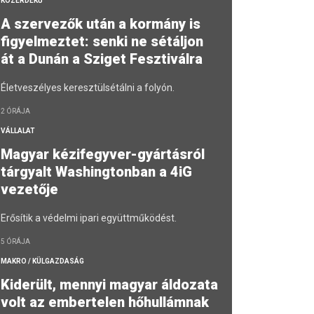
KÖZÉRDEKŰ
A szervezők után a kormány is
figyelmeztet: senki ne sétáljon
át a Dunán a Sziget Fesztiválra
Életveszélyes keresztülsétálni a folyón.
2 ÓRÁJA
VÁLLALAT
Magyar kézifegyver-gyártásról
tárgyalt Washingtonban a 4iG
vezetője
Erősítik a védelmi ipari együttműködést.
5 ÓRÁJA
MAKRO / KÜLGAZDASÁG
Kiderült, mennyi magyar áldozata
volt az embertelen hőhullámnak