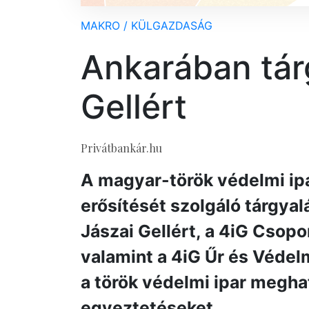
MAKRO / KÜLGAZDASÁG
Ankarában tár
Gellért
Privátbankár.hu
A magyar-török védelmi ipa
erősítését szolgáló tárgyal
Jászai Gellért, a 4iG Csopo
valamint a 4iG Űr és Védel
a török védelmi ipar meghat
egyeztetéseket.