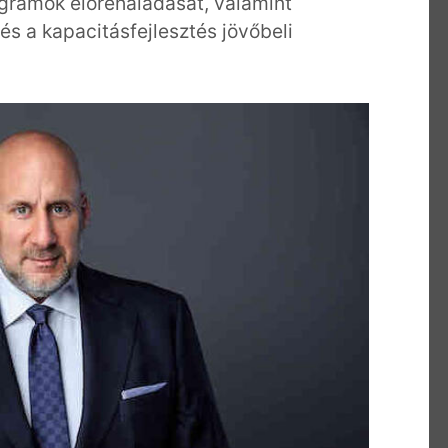
ogramok előrehaladását, valamint
s a kapacitásfejlesztés jövőbeli