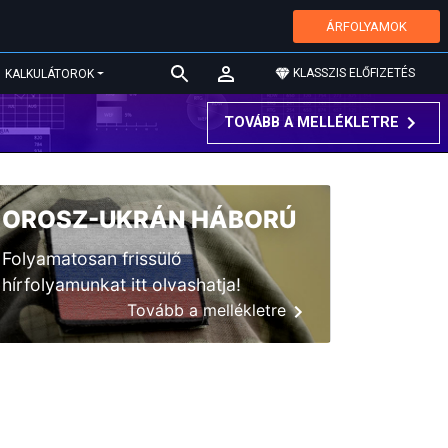
ÁRFOLYAMOK
KLASSZIS ELŐFIZETÉS
KALKULÁTOROK
TOVÁBB A MELLÉKLETRE
OROSZ-UKRÁN HÁBORÚ
Folyamatosan frissülő
hírfolyamunkat itt olvashatja!
Tovább a mellékletre