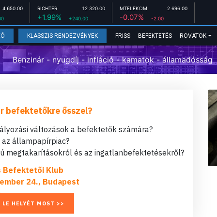
4 650.00
RICHTER
12 320.00
MTELEKOM
2 696.00
+1.99%
-0.07%
00
+240.00
-2.00
FRISS
BEFEKTETÉS
ROVATOK
EÓ
KLASSZIS RENDEZVÉNYEK
Benzinár - nyugdíj - infláció - kamatok - államadósság
r befektetőkre ősszel?
bályozási változások a befektetők számára?
t az állampapírpiac?
 megtakarításokról és az ingatlanbefektetésekről?
s Befektetői Klub
ember 24., Budapest
 LE HELYÉT MOST >>