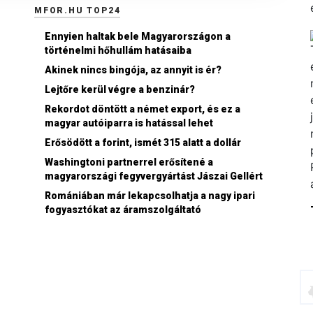
MFOR.HU TOP24
Ennyien haltak bele Magyarországon a
történelmi hőhullám hatásaiba
Akinek nincs bingója, az annyit is ér?
Lejtőre kerül végre a benzinár?
Rekordot döntött a német export, és ez a
magyar autóiparra is hatással lehet
Erősödött a forint, ismét 315 alatt a dollár
Washingtoni partnerrel erősítené a
magyarországi fegyvergyártást Jászai Gellért
Romániában már lekapcsolhatja a nagy ipari
fogyasztókat az áramszolgáltató