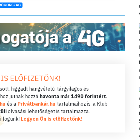
RÖKORSZÁG
 IS ELŐFIZETŐNK!
ott, higgadt hangvételű, tárgyilagos és
hoz jutnak hozzá
havonta már 1490 forintért
.
.hu
és a
Privátbankár.hu
tartalmaihoz is, a Klub
üli
olvasási lehetőséget is tartalmazza.
i fogunk!
Legyen Ön is előfizetőnk!