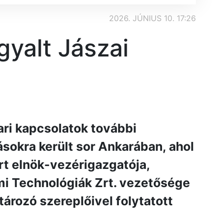
2026. JÚNIUS 10. 17:26
gyalt Jászai
ri kapcsolatok további
ásokra került sor Ankarában, ahol
rt elnök-vezérigazgatója,
mi Technológiák Zrt. vezetősége
ározó szereplőivel folytatott