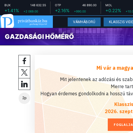
BUX
148 632.55
OTP
46 890.00
MOL
+1.41%
+2.16%
+0.22%
+2 069.00
+990.00
+10.
VÁMHÁBORÚ
KLASSZIS VID
GAZDASÁGI HŐMÉRŐ
Mi vár a magya
Mit jelentenek az adózási és sza
Merre tar
Hogyan érdemes gondolkodni a hosszú távú
2p
Klasszi
2026. szept
FOGLALJA