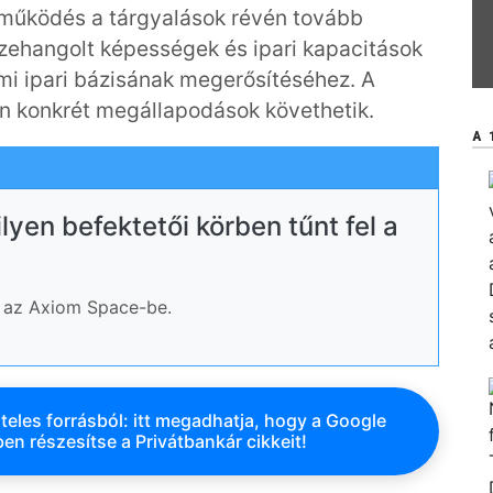
tműködés a tárgyalások révén tovább
zehangolt képességek és ipari kapacitások
mi ipari bázisának megerősítéséhez. A
n konkrét megállapodások követhetik.
A 
yen befektetői körben tűnt fel a
at az Axiom Space-be.
teles forrásból: itt megadhatja, hogy a Google
en részesítse a Privátbankár cikkeit!