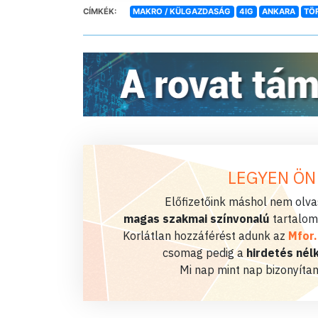
CÍMKÉK:
MAKRO / KÜLGAZDASÁG
4IG
ANKARA
TÖ
LEGYEN ÖN
Előfizetőink máshol nem olvas
magas szakmai színvonalú
tartalom
Korlátlan hozzáférést adunk az
Mfor
csomag pedig a
hirdetés nélk
Mi nap mint nap bizonyítan