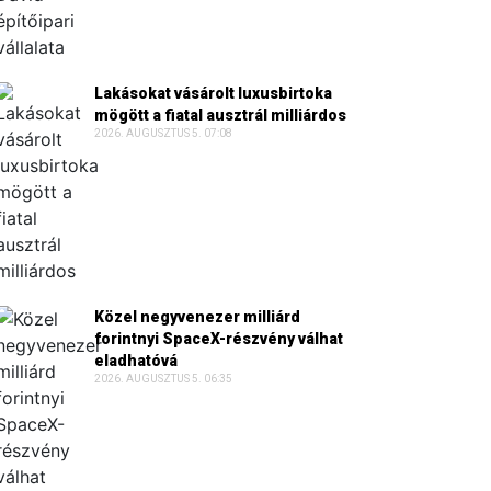
Lakásokat vásárolt luxusbirtoka
mögött a fiatal ausztrál milliárdos
2026. AUGUSZTUS 5. 07:08
Közel negyvenezer milliárd
forintnyi SpaceX-részvény válhat
eladhatóvá
2026. AUGUSZTUS 5. 06:35