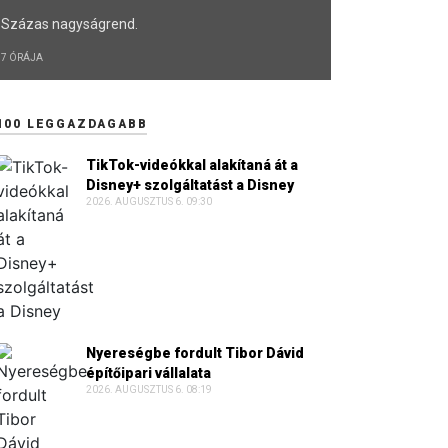
Százas nagyságrend.
7 ÓRÁJA
100 LEGGAZDAGABB
TikTok-videókkal alakítaná át a
Disney+ szolgáltatást a Disney
2026. AUGUSZTUS 6. 09:30
Nyereségbe fordult Tibor Dávid
építőipari vállalata
2026. AUGUSZTUS 6. 08:19