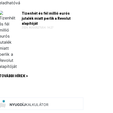
Tizenhét és fél millió eurós
jutalék miatt perlik a Revolut
alapítóját
2026. AUGUSZTUS 4. 14:27
TOVÁBBI HÍREK >
NYUGDÍJ
KALKULÁTOR