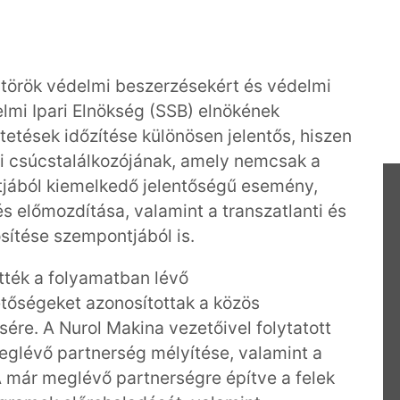
a török védelmi beszerzésekért és védelmi
elmi Ipari Elnökség (SSB) elnökének
etések időzítése különösen jelentős, hiszen
-i csúcstalálkozójának, amely nemcsak a
jából kiemelkedő jelentőségű esemény,
 előmozdítása, valamint a transzatlanti és
ítése szempontjából is.
ették a folyamatban lévő
tőségeket azonosítottak a közös
ésére. A Nurol Makina vezetőivel folytatott
glévő partnerség mélyítése, valamint a
A már meglévő partnerségre építve a felek