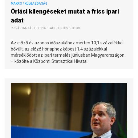
MAKRO / KÜLGAZDASÁG
Óriási kilengéseket mutat a friss ipari
adat
PRIVÁTBANKÁR.HU | 2026. AUGUSZTUS 6. 08:30
Az előző év azonos időszakához mérten 10,1 százalékkal
bővült, az előző hónaphoz képest 1,4 százalékkal
mérséklődött az ipari termelés júniusban Magyarországon
– közölte a Központi Statisztikai Hivatal.