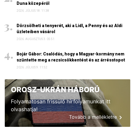
Duna közepéről
2026. JÚLIUS 18. 11:38
Dörzsölheti a tenyerét, aki a Lidl, a Penny és az Aldi
üzleteiben vásárol
2026. AUGUSZTUS 3. 05:51
Bojár Gábor: Csalódás, hogy a Magyar-kormány nem
szüntette meg a rezsicsökkentést és az árrésstopot
2026. JÚLIUS 9. 11:52
OROSZ-UKRÁN HÁBORÚ
Folyamatosan frissülő hírfolyamunkat itt
olvashatja!
Tovább a mellékletre