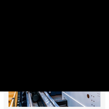
Havi szinten 0,4 százalékkal csökkent a kiskereskedelmi
forgalom volumene, éves alapon 3 százalékos bővülést
mért a Központi Statisztikai Hivatal. A benzinkutak
forgalma viszont a tavaly júniusitól is elmarad.