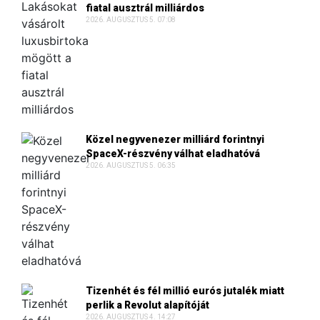
fiatal ausztrál milliárdos
2026. AUGUSZTUS 5. 07:08
Közel negyvenezer milliárd forintnyi
SpaceX-részvény válhat eladhatóvá
2026. AUGUSZTUS 5. 06:35
Tizenhét és fél millió eurós jutalék miatt
perlik a Revolut alapítóját
2026. AUGUSZTUS 4. 14:27