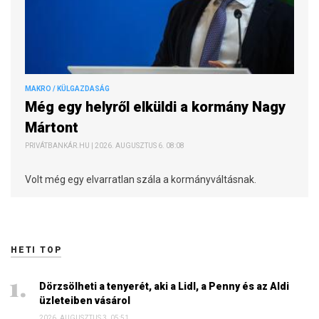
MAKRO / KÜLGAZDASÁG
Még egy helyről elküldi a kormány Nagy
Mártont
PRIVÁTBANKÁR.HU | 2026. AUGUSZTUS 6. 08:08
Volt még egy elvarratlan szála a kormányváltásnak.
HETI TOP
Dörzsölheti a tenyerét, aki a Lidl, a Penny és az Aldi
üzleteiben vásárol
2026. AUGUSZTUS 3. 05:51