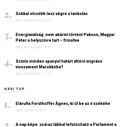
Sokkal olcsóbb lesz végre a tankolás
2026. AUGUSZTUS 5. 12:10
Energiaválság: nem akármi történt Pakson, Magyar
Péter a helyszínre tart – frissítve
2026. AUGUSZTUS 4. 08:19
Szinte minden spanyol határt áttörő migráns
visszament Marokkóba?
2026. AUGUSZTUS 1. 11:15
HAVI TOP
Elárulta Forsthoffer Ágnes, ki ül be az ő székébe
2026. JÚLIUS 19. 09:11
A nap képe: száraz lábbal lefotózható a Parlament a