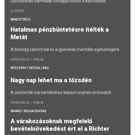
Sorozatban harmadik hónapja bővült a kibocsátás.
21 PERCE
NEMZETKÖZI
Hatalmas pénzbüntetésre ítélték a
Metát
A bíróság szerint káros a gyerekek mentális egészségére.
KÖRÜLBELÜL 1 ÓRÁJA
RÉSZVÉNY / DEVIZA / ÁRU
Nagy nap lehet ma a tőzsdén
A csütörtöki záróértékéhez képest enyhén erősödött.
KÖRÜLBELÜL 1 ÓRÁJA
MAKRO / KÜLGAZDASÁG
A várakozásoknak megfelelő
bevételnövekedést ért el a Richter