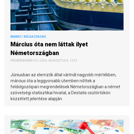
MAKRO / KÜLGAZDASÁG
Március óta nem láttak ilyet
Németországban
PRIVÁTBANKÁR.HU | 2026. AUGUSZTUS 6. 13:57
Júniusban az elemzők által vártnál nagyobb mértékben,
március óta a leggyorsabb ütemben nőttek a
feldolgozóipari megrendelések Németországban a német
szövetségi statisztikai hivatal, a Destatis csütörtökön
közzétett jelentése alapján.