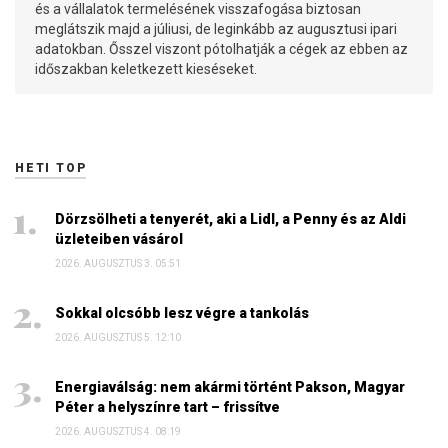
és a vállalatok termelésének visszafogása biztosan
meglátszik majd a júliusi, de leginkább az augusztusi ipari
adatokban. Ősszel viszont pótolhatják a cégek az ebben az
időszakban keletkezett kieséseket.
HETI TOP
Dörzsölheti a tenyerét, aki a Lidl, a Penny és az Aldi
üzleteiben vásárol
2026. AUGUSZTUS 3. 05:51
Sokkal olcsóbb lesz végre a tankolás
2026. AUGUSZTUS 5. 12:10
Energiaválság: nem akármi történt Pakson, Magyar
Péter a helyszínre tart – frissítve
2026. AUGUSZTUS 4. 08:19