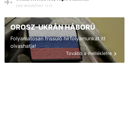
2026. AUGUSZTUS 5. 12:10
OROSZ-UKRÁN HÁBORÚ
Folyamatosan frissülő hírfolyamunkat itt
olvashatja!
Tovább a mellékletre