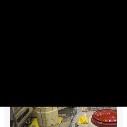
MAKRO / KÜLGAZDASÁG
Valami készül az energiafronton: fontos
döntést hozott a kormány
PRIVÁTBANKÁR.HU | 2026. AUGUSZTUS 6. 16:14
Kinyitják az ajtót a szélerőművek előtt.