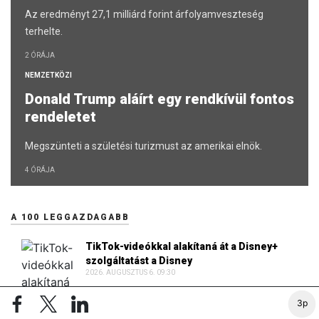
Az eredményt 27,1 milliárd forint árfolyamveszteség
terhelte.
2 ÓRÁJA
NEMZETKÖZI
Donald Trump aláírt egy rendkívül fontos
rendeletet
Megszünteti a születési turizmust az amerikai elnök.
4 ÓRÁJA
A 100 LEGGAZDAGABB
TikTok-videókkal alakítaná át a Disney+
szolgáltatást a Disney
2026. AUGUSZTUS 6. 09:30
3p