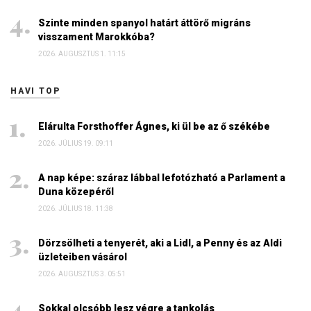
Szinte minden spanyol határt áttörő migráns
visszament Marokkóba?
2026. AUGUSZTUS 1. 11:15
HAVI TOP
Elárulta Forsthoffer Ágnes, ki ül be az ő székébe
2026. JÚLIUS 19. 09:11
A nap képe: száraz lábbal lefotózható a Parlament a
Duna közepéről
2026. JÚLIUS 18. 11:38
Dörzsölheti a tenyerét, aki a Lidl, a Penny és az Aldi
üzleteiben vásárol
2026. AUGUSZTUS 3. 05:51
Sokkal olcsóbb lesz végre a tankolás