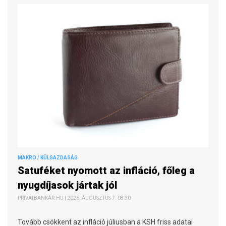
MAKRO / KÜLGAZDASÁG
Satuféket nyomott az infláció, főleg a
nyugdíjasok jártak jól
PRIVÁTBANKÁR.HU | 2026. AUGUSZTUS 7. 08:30
Tovább csökkent az infláció júliusban a KSH friss adatai