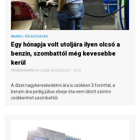
MAKRO / KÜLGAZDASÁG
Egy hónapja volt utoljára ilyen olcsó a
benzin, szombattól még kevesebbe
kerül
PRIVÁTBANKÁR.HU | 2026. AUGUSZTUS 7. 13:14
A dízel nagykereskedelmi ára is csökken 3 forinttal, a
benzin ára pedig július elseje óta nem látott szintre
csökkenhet szombattól.