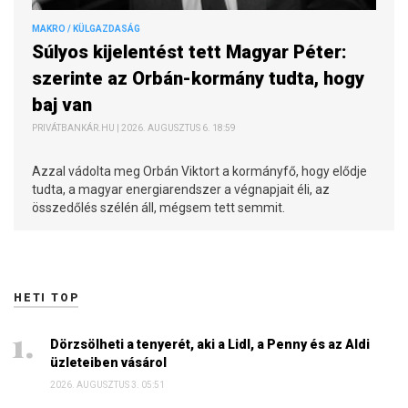
MAKRO / KÜLGAZDASÁG
Súlyos kijelentést tett Magyar Péter:
szerinte az Orbán-kormány tudta, hogy
baj van
PRIVÁTBANKÁR.HU | 2026. AUGUSZTUS 6. 18:59
Azzal vádolta meg Orbán Viktort a kormányfő, hogy elődje
tudta, a magyar energiarendszer a végnapjait éli, az
összedőlés szélén áll, mégsem tett semmit.
HETI TOP
Dörzsölheti a tenyerét, aki a Lidl, a Penny és az Aldi
üzleteiben vásárol
2026. AUGUSZTUS 3. 05:51