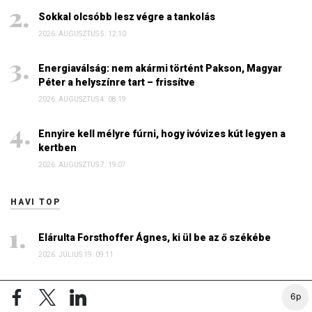
Sokkal olcsóbb lesz végre a tankolás
2026. AUGUSZTUS 5. 12:10
Energiaválság: nem akármi történt Pakson, Magyar
Péter a helyszínre tart – frissítve
2026. AUGUSZTUS 4. 08:19
Ennyire kell mélyre fúrni, hogy ivóvizes kút legyen a
kertben
2026. AUGUSZTUS 7. 19:07
HAVI TOP
Elárulta Forsthoffer Ágnes, ki ül be az ő székébe
2026. JÚLIUS 19. 09:11
A nap képe: száraz lábbal lefotózható a Parlament a
6p
Duna közepéről