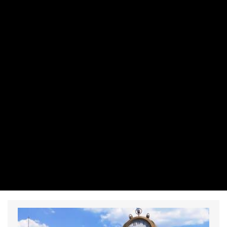
MAKRO / KÜLGAZDASÁG
Megnevezte elnökjelöltjét a Tisza Párt
PRIVÁTBANKÁR.HU | 2026. AUGUSZTUS 8. 13:16
A Legfelsőbb Bíróság korábbi elnöke köztársasági elnök
lehet. Kedden dönt az Országgyűlés.