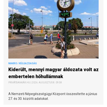
MAKRO / KÜLGAZDASÁG
Kiderült, mennyi magyar áldozata volt az
embertelen hőhullámnak
PRIVÁTBANKÁR.HU | 2026. AUGUSZTUS 8. 09:58
A Nemzeti Népegészségügyi Központ összesítette a június
27. és 30. közötti adatokat.