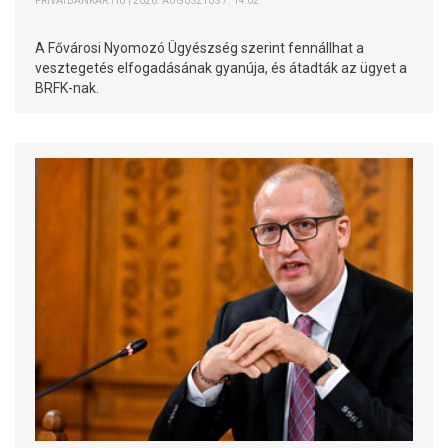
PRIVÁTBANKÁR.HU | 2026. AUGUSZTUS 7. 14:02
A Fővárosi Nyomozó Ügyészség szerint fennállhat a
vesztegetés elfogadásának gyanúja, és átadták az ügyet a
BRFK-nak.