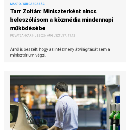
MAKRO / KÜLGAZDASÁG
Tarr Zoltán: Miniszterként nincs
beleszólásom a közmédia mindennapi
működésébe
PRIVÁTBANKÁR.HU | 2026. AUGUSZTUS 7. 13:42
Arról is beszélt, hogy az intézmény átvilágítását sem a
minisztérium végzi.