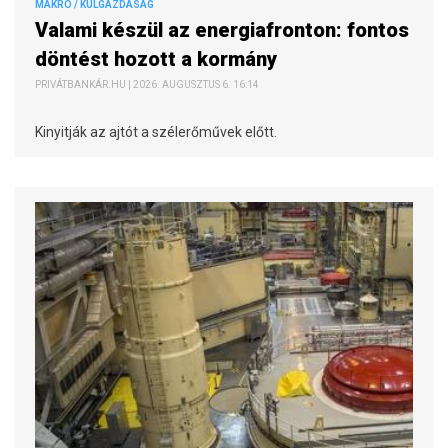
MAKRO / KÜLGAZDASÁG
Valami készül az energiafronton: fontos
döntést hozott a kormány
PRIVÁTBANKÁR.HU | 2026. AUGUSZTUS 6. 16:14
Kinyitják az ajtót a szélerőművek előtt.