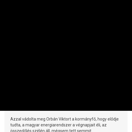
MAKRO / KÜLGAZDASÁG
Súlyos kijelentést tett Magyar Péter:
szerinte az Orbán-kormány tudta, hogy
baj van
PRIVÁTBANKÁR.HU | 2026. AUGUSZTUS 6. 18:59
Azzal vádolta meg Orbán Viktort a kormányfő, hogy elődje
tudta, a magyar energiarendszer a végnapjait éli, az
összedőlés szélén áll, mégsem tett semmit.