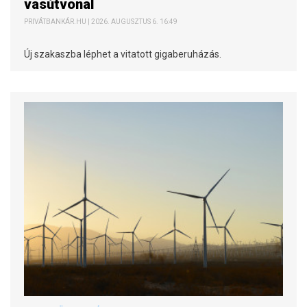
vasútvonal
PRIVÁTBANKÁR.HU | 2026. AUGUSZTUS 6. 16:49
Új szakaszba léphet a vitatott gigaberuházás.