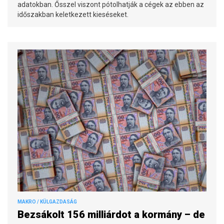
adatokban. Ősszel viszont pótolhatják a cégek az ebben az
időszakban keletkezett kieséseket.
MAKRO / KÜLGAZDASÁG
Bezsákolt 156 milliárdot a kormány – de