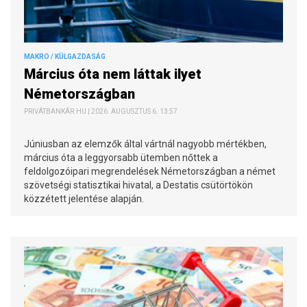
MAKRO / KÜLGAZDASÁG
Március óta nem láttak ilyet
Németországban
PRIVÁTBANKÁR.HU | 2026. AUGUSZTUS 6. 13:57
Júniusban az elemzők által vártnál nagyobb mértékben,
március óta a leggyorsabb ütemben nőttek a
feldolgozóipari megrendelések Németországban a német
szövetségi statisztikai hivatal, a Destatis csütörtökön
közzétett jelentése alapján.