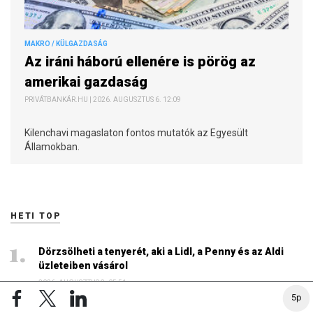
MAKRO / KÜLGAZDASÁG
Az iráni háború ellenére is pörög az
amerikai gazdaság
PRIVÁTBANKÁR.HU | 2026. AUGUSZTUS 6. 12:09
Kilenchavi magaslaton fontos mutatók az Egyesült
Államokban.
HETI TOP
Dörzsölheti a tenyerét, aki a Lidl, a Penny és az Aldi
üzleteiben vásárol
2026. AUGUSZTUS 3. 05:51
5p