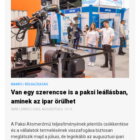
MAKRO / KÜLGAZDASÁG
Van egy szerencse is a paksi leállásban,
aminek az ipar örülhet
IMRE LŐRINC | 2026. AUGUSZTUS 6. 13:16
A Paksi Atomerőmű teljesítményének jelentős csökkentése
és a vállalatok termelésének visszafogása biztosan
meglátszik majd a júliusi, de leginkább az augusztusi ipari