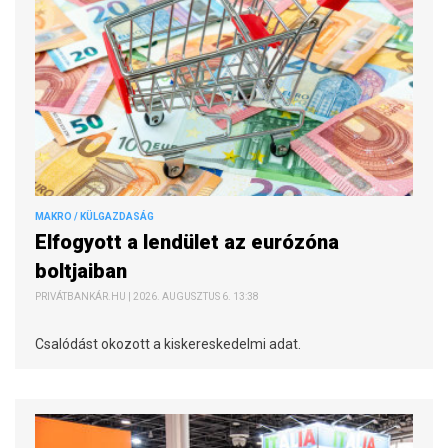
MAKRO / KÜLGAZDASÁG
Elfogyott a lendület az eurózóna
boltjaiban
PRIVÁTBANKÁR.HU | 2026. AUGUSZTUS 6. 13:38
Csalódást okozott a kiskereskedelmi adat.