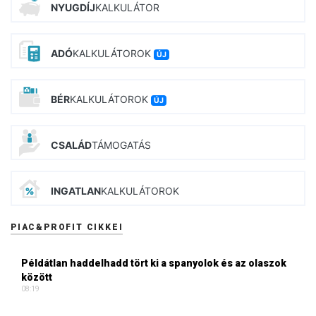
NYUGDÍJ
KALKULÁTOR
ADÓ
KALKULÁTOROK
ÚJ
BÉR
KALKULÁTOROK
ÚJ
CSALÁD
TÁMOGATÁS
INGATLAN
KALKULÁTOROK
PIAC&PROFIT CIKKEI
Példátlan haddelhadd tört ki a spanyolok és az olaszok
között
08:19