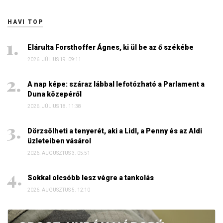
HAVI TOP
Elárulta Forsthoffer Ágnes, ki ül be az ő székébe
2026. JÚLIUS 19. 09:11
A nap képe: száraz lábbal lefotózható a Parlament a
Duna közepéről
2026. JÚLIUS 18. 11:38
Dörzsölheti a tenyerét, aki a Lidl, a Penny és az Aldi
üzleteiben vásárol
2026. AUGUSZTUS 3. 05:51
Sokkal olcsóbb lesz végre a tankolás
2026. AUGUSZTUS 5. 12:10