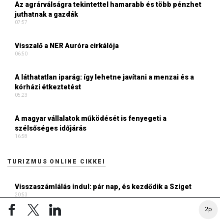
Az agrárválságra tekintettel hamarabb és több pénzhet
juthatnak a gazdák
07:57
Visszalő a NER Auróra cirkálója
06:50
A láthatatlan iparág: így lehetne javítani a menzai és a
kórházi étkeztetést
05:23
A magyar vállalatok működését is fenyegeti a
szélsőséges időjárás
16:58
TURIZMUS ONLINE CIKKEI
Visszaszámlálás indul: pár nap, és kezdődik a Sziget
20:53
2p
Az amerikai elnök egy tollvonással véget vetett a