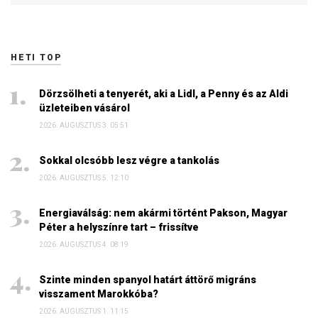
HETI TOP
Dörzsölheti a tenyerét, aki a Lidl, a Penny és az Aldi
üzleteiben vásárol
2026. AUGUSZTUS 3. 05:51
Sokkal olcsóbb lesz végre a tankolás
2026. AUGUSZTUS 5. 12:10
Energiaválság: nem akármi történt Pakson, Magyar
Péter a helyszínre tart – frissítve
2026. AUGUSZTUS 4. 08:19
Szinte minden spanyol határt áttörő migráns
visszament Marokkóba?
2026. AUGUSZTUS 1. 11:15