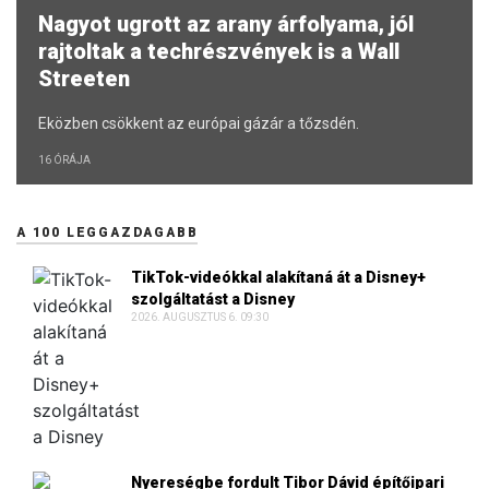
Nagyot ugrott az arany árfolyama, jól
rajtoltak a techrészvények is a Wall
Streeten
Eközben csökkent az európai gázár a tőzsdén.
16 ÓRÁJA
A 100 LEGGAZDAGABB
TikTok-videókkal alakítaná át a Disney+
szolgáltatást a Disney
2026. AUGUSZTUS 6. 09:30
Nyereségbe fordult Tibor Dávid építőipari