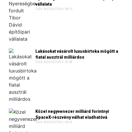
vállalata
2026. AUGUSZTUS 6. 08:19
Lakásokat vásárolt luxusbirtoka mögött a
fiatal ausztrál milliárdos
2026. AUGUSZTUS 5. 07:08
Közel negyvenezer milliárd forintnyi
SpaceX-részvény válhat eladhatóvá
2026. AUGUSZTUS 5. 06:35