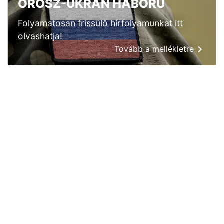
OROSZ-UKRÁN HÁBORÚ
Folyamatosan frissülő hírfolyamunkat itt
olvashatja!
Tovább a mellékletre