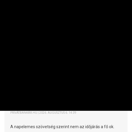
MAKRO / KÜLGAZDASÁG
Nem volt meglepetés a paksi leállás
PRIVÁTBANKÁR.HU | 2026. AUGUSZTUS 6. 14:39
A napelemes szövetség szerint nem az időjárás a fő ok.