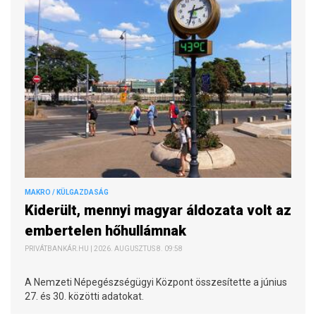
MAKRO / KÜLGAZDASÁG
Kiderült, mennyi magyar áldozata volt az
embertelen hőhullámnak
PRIVÁTBANKÁR.HU | 2026. AUGUSZTUS 8. 09:58
A Nemzeti Népegészségügyi Központ összesítette a június
27. és 30. közötti adatokat.