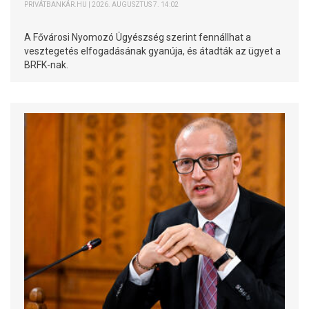
PRIVÁTBANKÁR.HU | 2026. AUGUSZTUS 7. 14:02
A Fővárosi Nyomozó Ügyészség szerint fennállhat a
vesztegetés elfogadásának gyanúja, és átadták az ügyet a
BRFK-nak.