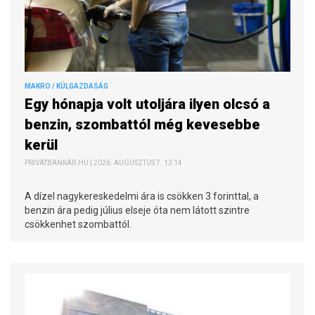
MAKRO / KÜLGAZDASÁG
Egy hónapja volt utoljára ilyen olcsó a
benzin, szombattól még kevesebbe
kerül
PRIVÁTBANKÁR.HU | 2026. AUGUSZTUS 7. 13:14
A dízel nagykereskedelmi ára is csökken 3 forinttal, a
benzin ára pedig július elseje óta nem látott szintre
csökkenhet szombattól.