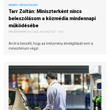
MAKRO / KÜLGAZDASÁG
Tarr Zoltán: Miniszterként nincs
beleszólásom a közmédia mindennapi
működésébe
PRIVÁTBANKÁR.HU | 2026. AUGUSZTUS 7. 13:42
Arról is beszélt, hogy az intézmény átvilágítását sem a
minisztérium végzi.