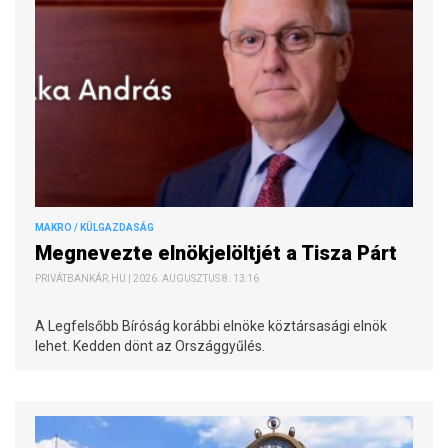
MAKRO / KÜLGAZDASÁG
Megnevezte elnökjelöltjét a Tisza Párt
PRIVÁTBANKÁR.HU | 2026. AUGUSZTUS 8. 13:16
A Legfelsőbb Bíróság korábbi elnöke köztársasági elnök
lehet. Kedden dönt az Országgyűlés.