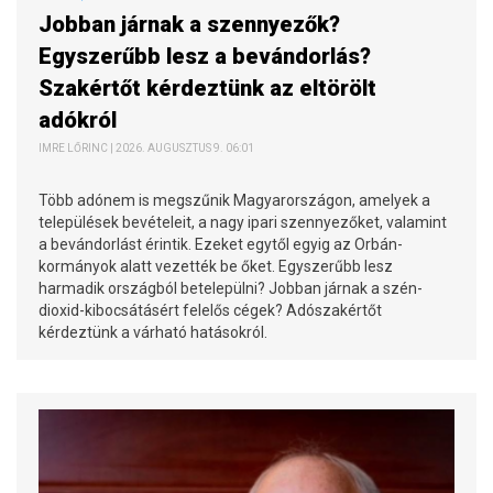
Jobban járnak a szennyezők?
Egyszerűbb lesz a bevándorlás?
Szakértőt kérdeztünk az eltörölt
adókról
IMRE LŐRINC | 2026. AUGUSZTUS 9. 06:01
Több adónem is megszűnik Magyarországon, amelyek a
települések bevételeit, a nagy ipari szennyezőket, valamint
a bevándorlást érintik. Ezeket egytől egyig az Orbán-
kormányok alatt vezették be őket. Egyszerűbb lesz
harmadik országból betelepülni? Jobban járnak a szén-
dioxid-kibocsátásért felelős cégek? Adószakértőt
kérdeztünk a várható hatásokról.