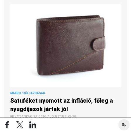
MAKRO / KÜLGAZDASÁG
Satuféket nyomott az infláció, főleg a
nyugdíjasok jártak jól
PRIVÁTBANKÁR.HU | 2026. AUGUSZTUS 7. 08:30
8p
Tovább csökkent az infláció júliusban a KSH friss adatai