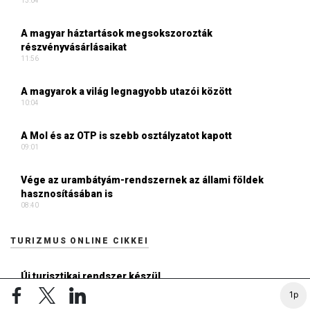
13:04
A magyar háztartások megsokszorozták
részvényvásárlásaikat
11:56
A magyarok a világ legnagyobb utazói között
10:04
A Mol és az OTP is szebb osztályzatot kapott
09:01
Vége az urambátyám-rendszernek az állami földek
hasznosításában is
08:40
TURIZMUS ONLINE CIKKEI
Új turisztikai rendszer készül
06:35
1p