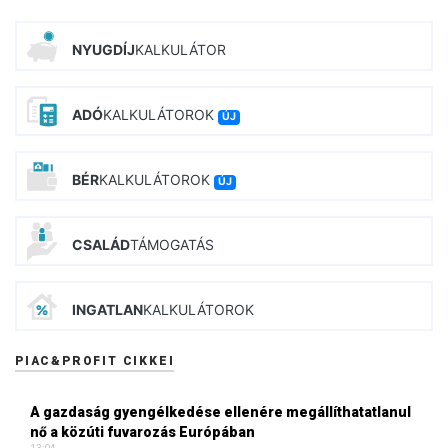
NYUGDÍJ
KALKULÁTOR
ADÓ
KALKULÁTOROK
ÚJ
BÉR
KALKULÁTOROK
ÚJ
CSALÁD
TÁMOGATÁS
INGATLAN
KALKULÁTOROK
PIAC&PROFIT CIKKEI
A gazdaság gyengélkedése ellenére megállíthatatlanul
nő a közúti fuvarozás Európában