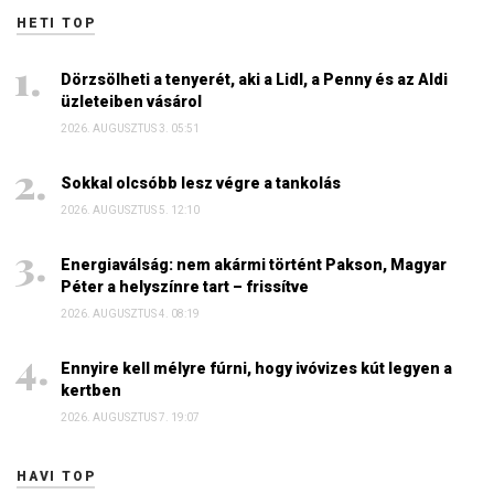
HETI TOP
Dörzsölheti a tenyerét, aki a Lidl, a Penny és az Aldi
üzleteiben vásárol
2026. AUGUSZTUS 3. 05:51
Sokkal olcsóbb lesz végre a tankolás
2026. AUGUSZTUS 5. 12:10
Energiaválság: nem akármi történt Pakson, Magyar
Péter a helyszínre tart – frissítve
2026. AUGUSZTUS 4. 08:19
Ennyire kell mélyre fúrni, hogy ivóvizes kút legyen a
kertben
2026. AUGUSZTUS 7. 19:07
HAVI TOP