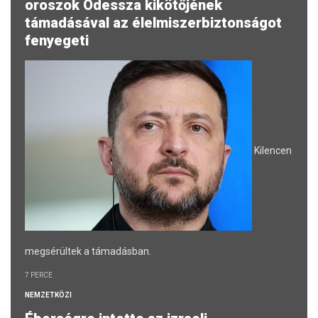
oroszok Odessza kikötőjének
támadásával az élelmiszerbiztonságot
fenyegeti
Kilencen
megsérültek a támadásban.
7 PERCE
NEMZETKÖZI