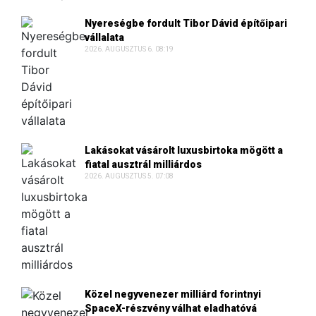
Nyereségbe fordult Tibor Dávid építőipari
vállalata
2026. AUGUSZTUS 6. 08:19
Lakásokat vásárolt luxusbirtoka mögött a
fiatal ausztrál milliárdos
2026. AUGUSZTUS 5. 07:08
Közel negyvenezer milliárd forintnyi
SpaceX-részvény válhat eladhatóvá