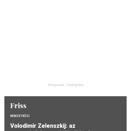
Árfolyamok: TradingView
Friss
NEMZETKÖZI
Volodimir Zelenszkij: az