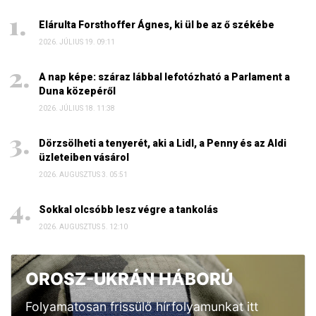
Elárulta Forsthoffer Ágnes, ki ül be az ő székébe
2026. JÚLIUS 19. 09:11
A nap képe: száraz lábbal lefotózható a Parlament a
Duna közepéről
2026. JÚLIUS 18. 11:38
Dörzsölheti a tenyerét, aki a Lidl, a Penny és az Aldi
üzleteiben vásárol
2026. AUGUSZTUS 3. 05:51
Sokkal olcsóbb lesz végre a tankolás
2026. AUGUSZTUS 5. 12:10
OROSZ-UKRÁN HÁBORÚ
Folyamatosan frissülő hírfolyamunkat itt