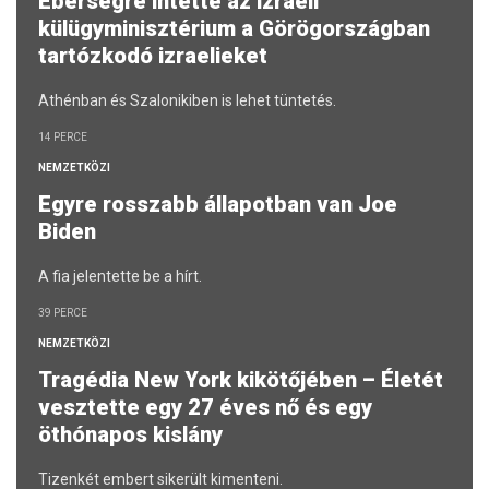
Éberségre intette az izraeli
külügyminisztérium a Görögországban
tartózkodó izraelieket
Athénban és Szalonikiben is lehet tüntetés.
14 PERCE
NEMZETKÖZI
Egyre rosszabb állapotban van Joe
Biden
A fia jelentette be a hírt.
39 PERCE
NEMZETKÖZI
Tragédia New York kikötőjében – Életét
vesztette egy 27 éves nő és egy
öthónapos kislány
Tizenkét embert sikerült kimenteni.