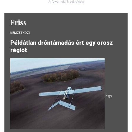
Árfolyamok: TradingView
Friss
NEMZETKÖZI
Példátlan dróntámadás ért egy orosz
régiót
Egy