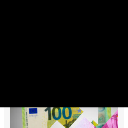
Megérkezett a válasz az orosz
Amazont ért támadásokra
PRIVÁTBANKÁR.HU | 2026. AUGUSZTUS 5. 15:40
Több ukrajnai áruházlánc logisztikai központját érintette
Oroszország éjszakai támadása: csapás érte Ukrajna
legnagyobb barkács- és lakberendezési üzlethálózatát, az
Epicentr vállalatot, valamint a Novus és a Szilpo élelmiszer-
kiskereskedelmi láncot; a támadásoknak halálos áldozatai
is vannak.