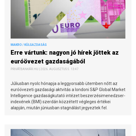
MAKRO / KÜLGAZDASÁG
Erre vártunk: nagyon jó hírek jöttek az
euróövezet gazdaságából
PRIVÁTBANKÁR.HU | 2026. AUGUSZTUS 5. 13:47
Júliusban nyolc hónapja a leggyorsabb ütemben nőtt az
euróövezeti gazdasági aktvitás a londoni S&P Global Market
Intelligence gazdaságkutató intézet beszerzésimenedzser-
indexének (BMI) szerdán közzétett végleges értékei
alapján, miután júniusban stagnálást jegyeztek fel.