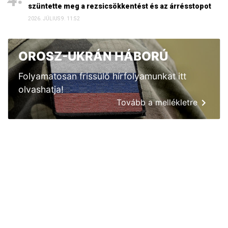
szüntette meg a rezsicsökkentést és az árrésstopot
2026. JÚLIUS 9. 11:52
OROSZ-UKRÁN HÁBORÚ
Folyamatosan frissülő hírfolyamunkat itt
olvashatja!
Tovább a mellékletre