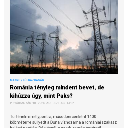
MAKRO / KÜLGAZDASÁG
Románia tényleg mindent bevet, de
kihúzza úgy, mint Paks?
PRIVÁTBANKÁR.HU | 2026. AUGUSZTUS 5. 13:22
Történelmi mélypontra, másodpercenként 1400
köbméterre süllyedt a Duna vízhozama a romániai szakasz