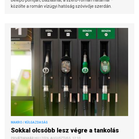
belépő pontján, Báziásnál, a szerb-román határnál –
közölte a román vízügyi hatóság szóvivője szerdán.
MAKRO / KÜLGAZDASÁG
Sokkal olcsóbb lesz végre a tankolás
PRIVÁTBANKÁR.HU | 2026. AUGUSZTUS 5. 12:10