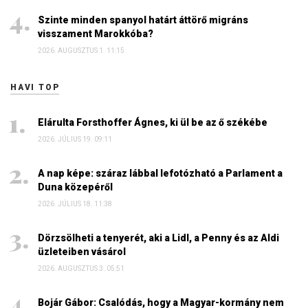
Szinte minden spanyol határt áttörő migráns
visszament Marokkóba?
2026. AUGUSZTUS 1. 11:15
HAVI TOP
Elárulta Forsthoffer Ágnes, ki ül be az ő székébe
2026. JÚLIUS 19. 09:11
A nap képe: száraz lábbal lefotózható a Parlament a
Duna közepéről
2026. JÚLIUS 18. 11:38
Dörzsölheti a tenyerét, aki a Lidl, a Penny és az Aldi
üzleteiben vásárol
2026. AUGUSZTUS 3. 05:51
Bojár Gábor: Csalódás, hogy a Magyar-kormány nem