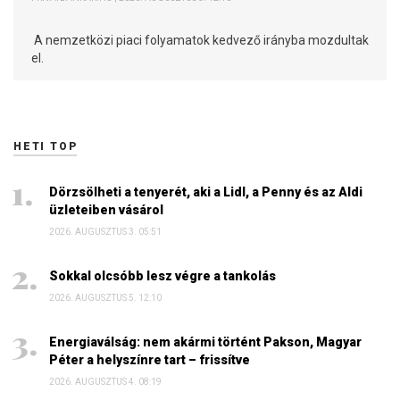
A nemzetközi piaci folyamatok kedvező irányba mozdultak
el.
HETI TOP
Dörzsölheti a tenyerét, aki a Lidl, a Penny és az Aldi
üzleteiben vásárol
2026. AUGUSZTUS 3. 05:51
Sokkal olcsóbb lesz végre a tankolás
2026. AUGUSZTUS 5. 12:10
Energiaválság: nem akármi történt Pakson, Magyar
Péter a helyszínre tart – frissítve
2026. AUGUSZTUS 4. 08:19