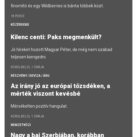
finomító és egy Wildberries is bánta többek közt.
18 PERCE
KÖZÉRDEKŰ
Kilenc centi: Paks megmenkült?
Jó híreket hozott Magyar Péter, de még nem szabad
teljesen kiengedni.
KÖRÜLBELÜL 1 ÓRÁJA
RÉSZVÉNY / DEVIZA / ÁRU
Az irány jó az európai tőzsdéken, a
mérték viszont kevésbé
Mérsékelten pozitív hangulat.
KÖRÜLBELÜL 1 ÓRÁJA
NEMZETKÖZI
Nagy a baj Szerbiában, korábban