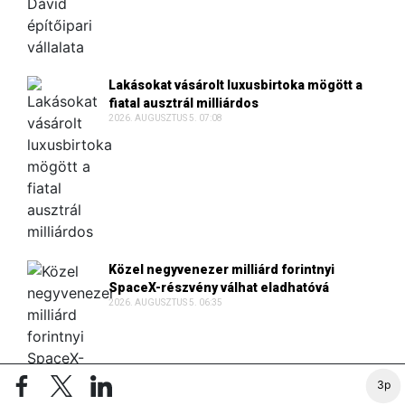
Lakásokat vásárolt luxusbirtoka mögött a
fiatal ausztrál milliárdos
2026. AUGUSZTUS 5. 07:08
Közel negyvenezer milliárd forintnyi
SpaceX-részvény válhat eladhatóvá
2026. AUGUSZTUS 5. 06:35
3p