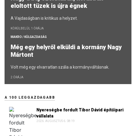
eloltott tüzek is újra égnek
A Vajdaságban is kritikus a helyzet.
KÖRÜLBELÜL 1 ÓRÁJA
MAKRO / KÜLGAZDASÁG
Még egy helyről elküldi a kormány Nagy
Mártont
Volt még egy elvarratlan szála a kormányváltásnak.
2 ÓRÁJA
A 100 LEGGAZDAGABB
Nyereségbe fordult Tibor Dávid építőipari
vállalata
2026. AUGUSZTUS 6. 08:19