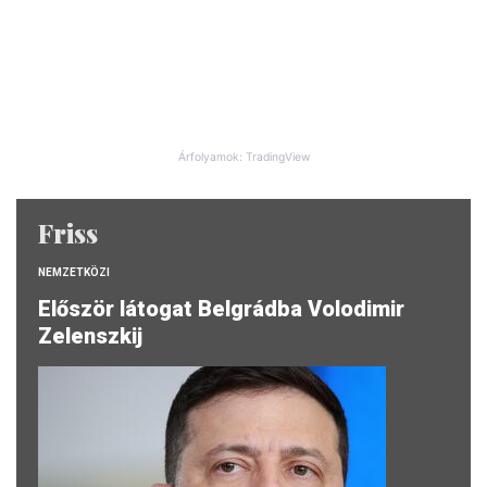
Árfolyamok: TradingView
Friss
NEMZETKÖZI
Először látogat Belgrádba Volodimir
Zelenszkij