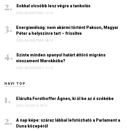
Sokkal olcsóbb lesz végre a tankolás
2026. AUGUSZTUS 5. 12:10
Energiaválság: nem akármi történt Pakson, Magyar
Péter a helyszínre tart – frissítve
2026. AUGUSZTUS 4. 08:19
Szinte minden spanyol határt áttörő migráns
visszament Marokkóba?
2026. AUGUSZTUS 1. 11:15
HAVI TOP
Elárulta Forsthoffer Ágnes, ki ül be az ő székébe
2026. JÚLIUS 19. 09:11
A nap képe: száraz lábbal lefotózható a Parlament a
Duna közepéről