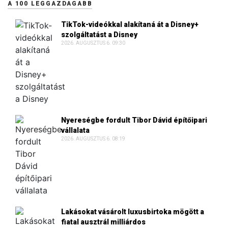
A 100 LEGGAZDAGABB
TikTok-videókkal alakítaná át a Disney+
szolgáltatást a Disney
2026. AUGUSZTUS 6. 09:30
Nyereségbe fordult Tibor Dávid építőipari
vállalata
2026. AUGUSZTUS 6. 08:19
Lakásokat vásárolt luxusbirtoka mögött a
fiatal ausztrál milliárdos