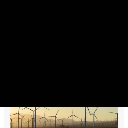
Vitézy Dávid elárulta, mikor szállíthat
utasokat a Budapest–Belgrád
vasútvonal
PRIVÁTBANKÁR.HU | 2026. AUGUSZTUS 6. 16:49
Új szakaszba léphet a vitatott gigaberuházás.