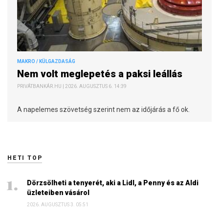
MAKRO / KÜLGAZDASÁG
Nem volt meglepetés a paksi leállás
PRIVÁTBANKÁR.HU | 2026. AUGUSZTUS 6. 14:39
A napelemes szövetség szerint nem az időjárás a fő ok.
HETI TOP
Dörzsölheti a tenyerét, aki a Lidl, a Penny és az Aldi
üzleteiben vásárol
2026. AUGUSZTUS 3. 05:51