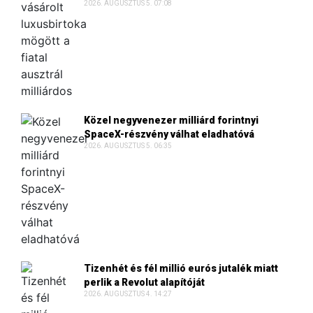
2026. AUGUSZTUS 5. 07:08
Közel negyvenezer milliárd forintnyi
SpaceX-részvény válhat eladhatóvá
2026. AUGUSZTUS 5. 06:35
Tizenhét és fél millió eurós jutalék miatt
perlik a Revolut alapítóját
2026. AUGUSZTUS 4. 14:27