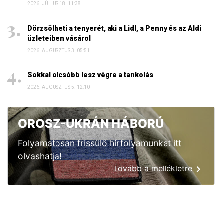
2026. JÚLIUS 18. 11:38
Dörzsölheti a tenyerét, aki a Lidl, a Penny és az Aldi
üzleteiben vásárol
2026. AUGUSZTUS 3. 05:51
Sokkal olcsóbb lesz végre a tankolás
2026. AUGUSZTUS 5. 12:10
OROSZ-UKRÁN HÁBORÚ
Folyamatosan frissülő hírfolyamunkat itt
olvashatja!
Tovább a mellékletre