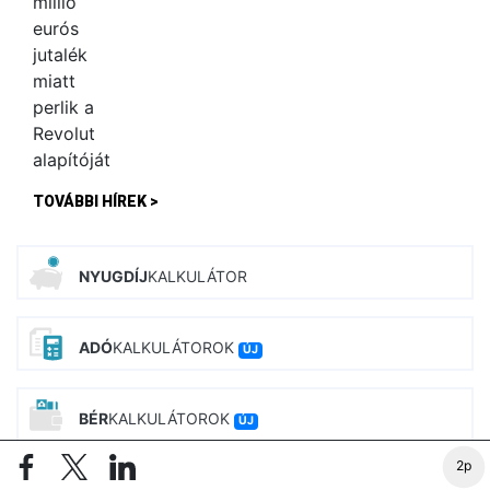
TOVÁBBI HÍREK >
NYUGDÍJ
KALKULÁTOR
ADÓ
KALKULÁTOROK
ÚJ
BÉR
KALKULÁTOROK
ÚJ
2p
CSALÁD
TÁMOGATÁS