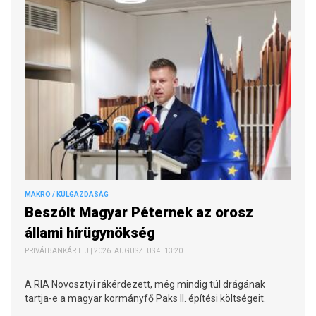
MAKRO / KÜLGAZDASÁG
Beszólt Magyar Péternek az orosz
állami hírügynökség
PRIVÁTBANKÁR.HU | 2026. AUGUSZTUS 4. 13:20
A RIA Novosztyi rákérdezett, még mindig túl drágának
tartja-e a magyar kormányfő Paks II. építési költségeit.