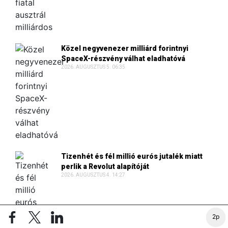
Közel negyvenezer milliárd forintnyi
SpaceX-részvény válhat eladhatóvá
2026. AUGUSZTUS 5. 06:35
Tizenhét és fél millió eurós jutalék miatt
perlik a Revolut alapítóját
2026. AUGUSZTUS 4. 14:27
2p