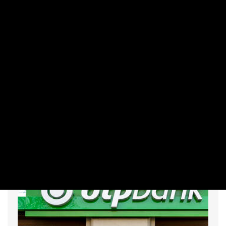
MAKRO / KÜLGAZDASÁG
Sokkal olcsóbb lesz végre a tankolás
PRIVÁTBANKÁR.HU | 2026. AUGUSZTUS 5. 12:10
A nemzetközi piaci folyamatok kedvező irányba mozdultak
el.