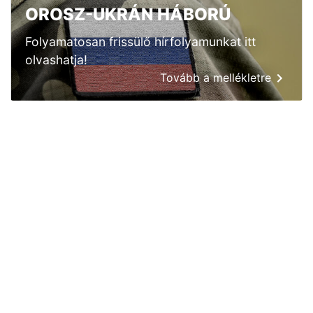
OROSZ-UKRÁN HÁBORÚ
Folyamatosan frissülő hírfolyamunkat itt
olvashatja!
Tovább a mellékletre