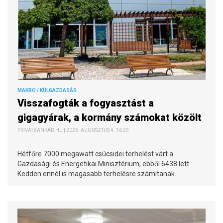
MAKRO / KÜLGAZDASÁG
Visszafogták a fogyasztást a
gigagyárak, a kormány számokat közölt
PRIVÁTBANKÁR.HU | 2026. AUGUSZTUS 4. 16:29
Hétfőre 7000 megawatt csúcsidei terhelést várt a
Gazdasági és Energetikai Minisztérium, ebből 6438 lett.
Kedden ennél is magasabb terhelésre számítanak.