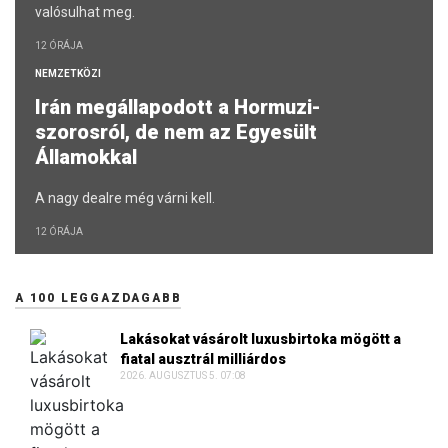
valósulhat meg.
12 ÓRÁJA
NEMZETKÖZI
Irán megállapodott a Hormuzi-
szorosról, de nem az Egyesült
Államokkal
A nagy dealre még várni kell.
12 ÓRÁJA
A 100 LEGGAZDAGABB
Lakásokat vásárolt luxusbirtoka mögött a
fiatal ausztrál milliárdos
2026. AUGUSZTUS 5. 07:08