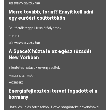
RÉSZVÉNY / DEVIZA / ÁRU
Merre tovább, forint? Ennyit kell adni
egy euróért csütörtökön
Csütörtök reggeli friss árfolyamok.
29 PERCE
RÉSZVÉNY / DEVIZA / ÁRU
A SpaceX húzta le az egész tőzsdét
New Yorkban
Ellentétes hatások érvényesültek.
KÖRÜLBELÜL 1 ÓRÁJA
KÖZÉRDEKŰ
Energiafejlesztési tervet fogadott el a
kormány
Hazai és uniós forrásokból, illetve magántőke bevonásával