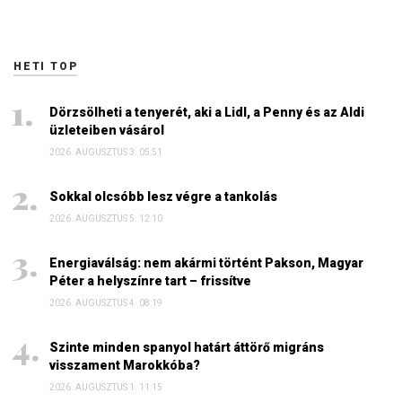
HETI TOP
Dörzsölheti a tenyerét, aki a Lidl, a Penny és az Aldi
üzleteiben vásárol
2026. AUGUSZTUS 3. 05:51
Sokkal olcsóbb lesz végre a tankolás
2026. AUGUSZTUS 5. 12:10
Energiaválság: nem akármi történt Pakson, Magyar
Péter a helyszínre tart – frissítve
2026. AUGUSZTUS 4. 08:19
Szinte minden spanyol határt áttörő migráns
visszament Marokkóba?
2026. AUGUSZTUS 1. 11:15