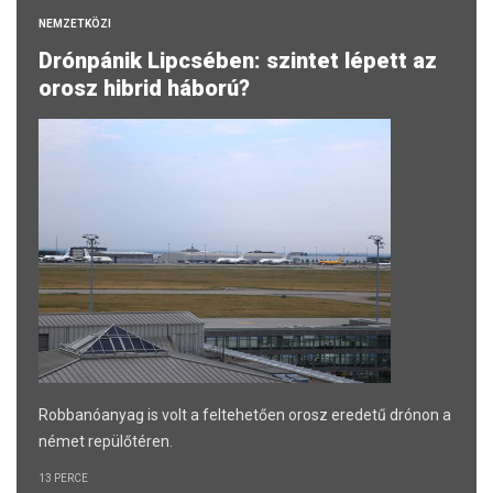
NEMZETKÖZI
Drónpánik Lipcsében: szintet lépett az
orosz hibrid háború?
Robbanóanyag is volt a feltehetően orosz eredetű drónon a
német repülőtéren.
13 PERCE