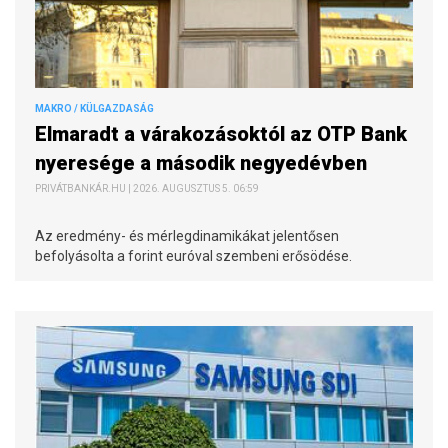
MAKRO / KÜLGAZDASÁG
Elmaradt a várakozásoktól az OTP Bank
nyeresége a második negyedévben
PRIVÁTBANKÁR.HU | 2026. AUGUSZTUS 5. 06:59
Az eredmény- és mérlegdinamikákat jelentősen
befolyásolta a forint euróval szembeni erősödése.