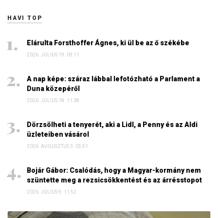
HAVI TOP
Elárulta Forsthoffer Ágnes, ki ül be az ő székébe
2026. JÚLIUS 19. 09:11
A nap képe: száraz lábbal lefotózható a Parlament a
Duna közepéről
2026. JÚLIUS 18. 11:38
Dörzsölheti a tenyerét, aki a Lidl, a Penny és az Aldi
üzleteiben vásárol
2026. AUGUSZTUS 3. 05:51
Bojár Gábor: Csalódás, hogy a Magyar-kormány nem
szüntette meg a rezsicsökkentést és az árrésstopot
2026. JÚLIUS 9. 11:52