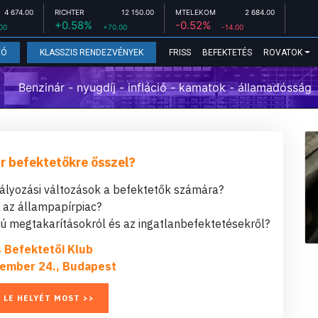
4 674.00
RICHTER
12 150.00
MTELEKOM
2 684.00
+0.58%
-0.52%
00
+70.00
-14.00
FRISS
BEFEKTETÉS
ROVATOK
EÓ
KLASSZIS RENDEZVÉNYEK
Benzinár - nyugdíj - infláció - kamatok - államadósság
r befektetőkre ősszel?
bályozási változások a befektetők számára?
t az állampapírpiac?
 megtakarításokról és az ingatlanbefektetésekről?
s Befektetői Klub
ember 24., Budapest
 LE HELYÉT MOST >>