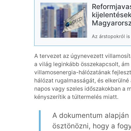
Reformjava
kijelentése
Magyarorsz
Az árstopokról is
A tervezet az úgynevezett villamosít
a világ leginkább összekapcsolt, ám
villamosenergia-hálózatának fejleszt
hálózat rugalmasságát, és elkerülné
napos vagy szeles időszakokban a m
kényszerítik a túltermelés miatt.
A dokumentum alapján a
ösztönözni, hogy a fog