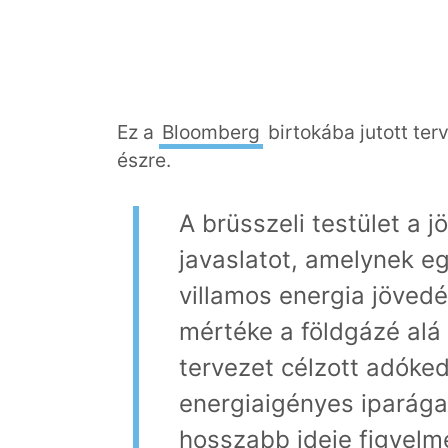
Ez a
Bloomberg
birtokába jutott terv
észre.
A brüsszeli testület a 
javaslatot, amelynek e
villamos energia jövedé
mértéke a földgázé alá 
tervezet célzott adóke
energiaigényes iparág
hosszabb ideje figyelm