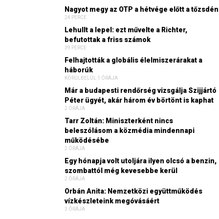
Nagyot megy az OTP a hétvége előtt a tőzsdén
24 PERCE
Lehullt a lepel: ezt művelte a Richter,
befutottak a friss számok
39 PERCE
Felhajtották a globális élelmiszerárakat a
háborúk
KÖRÜLBELÜL 1 ÓRÁJA
Már a budapesti rendőrség vizsgálja Szijjártó
Péter ügyét, akár három év börtönt is kaphat
2 ÓRÁJA
Tarr Zoltán: Miniszterként nincs
beleszólásom a közmédia mindennapi
működésébe
2 ÓRÁJA
Egy hónapja volt utoljára ilyen olcsó a benzin,
szombattól még kevesebbe kerül
2 ÓRÁJA
Orbán Anita: Nemzetközi együttműködés
vízkészleteink megóvásáért
3 ÓRÁJA