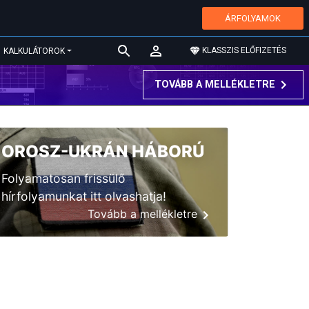
ÁRFOLYAMOK
KLASSZIS ELŐFIZETÉS
KALKULÁTOROK
TOVÁBB A MELLÉKLETRE
OROSZ-UKRÁN HÁBORÚ
Folyamatosan frissülő
hírfolyamunkat itt olvashatja!
Tovább a mellékletre