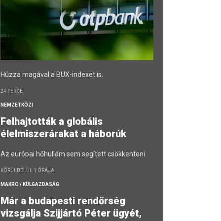
Húzza magával a BUX-indexet is.
24 PERCE
NEMZETKÖZI
Felhajtották a globális
élelmiszerárakat a háborúk
Az európai hőhullám sem segített csökkenteni.
KÖRÜLBELÜL 1 ÓRÁJA
MAKRO / KÜLGAZDASÁG
Már a budapesti rendőrség
vizsgálja Szijjártó Péter ügyét,