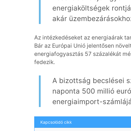
energiaköltségek rontj
akár üzembezárásokhoz
Az intézkedéseket az energiaárak ta
Bár az Európai Unió jelentősen növel
energiafogyasztás 57 százalékát még
fedezik.
A bizottság becslései sz
naponta 500 millió euró
energiaimport-számlájá
Kapcsolódó cikk