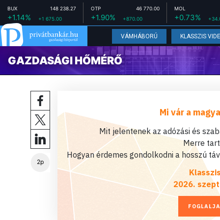
BUX
148 238.27
OTP
46 770.00
MOL
+1.14%
+1.90%
+0.73%
+1 675.00
+870.00
+34.
VÁMHÁBORÚ
KLASSZIS VID
GAZDASÁGI HŐMÉRŐ
Mi vár a magya
Mit jelentenek az adózási és sza
Merre tar
Hogyan érdemes gondolkodni a hosszú távú
2p
Klasszi
2026. szept
FOGLALJA