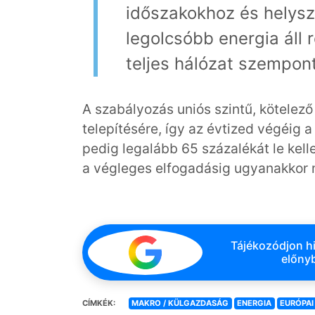
időszakokhoz és helysz
legolcsóbb energia áll 
teljes hálózat szempon
A szabályozás uniós szintű, kötelez
telepítésére, így az évtized végéig 
pedig legalább 65 százalékát le kell
a végleges elfogadásig ugyanakkor
Tájékozódjon hi
előnyb
CÍMKÉK:
MAKRO / KÜLGAZDASÁG
ENERGIA
EURÓPAI