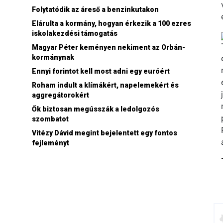
Folytatódik az áreső a benzinkutakon
Elárulta a kormány, hogyan érkezik a 100 ezres
iskolakezdési támogatás
Magyar Péter keményen nekiment az Orbán-
kormánynak
Ennyi forintot kell most adni egy euróért
Roham indult a klímákért, napelemekért és
aggregátorokért
Ők biztosan megússzák a ledolgozós
szombatot
Vitézy Dávid megint bejelentett egy fontos
fejleményt