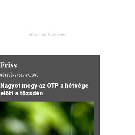
Árfolyamok: TradingView
Friss
RÉSZVÉNY / DEVIZA / ÁRU
Nagyot megy az OTP a hétvége
előtt a tőzsdén