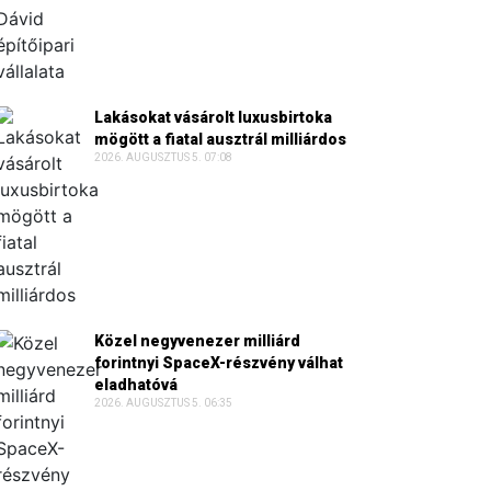
Lakásokat vásárolt luxusbirtoka
mögött a fiatal ausztrál milliárdos
2026. AUGUSZTUS 5. 07:08
Közel negyvenezer milliárd
forintnyi SpaceX-részvény válhat
eladhatóvá
2026. AUGUSZTUS 5. 06:35