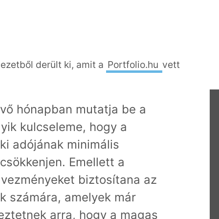
ezetből derült ki, amit a
Portfolio.hu
vett
jövő hónapban mutatja be a
gyik kulcseleme, hogy a
ki adójának minimális
csökkenjen. Emellett a
dvezményeket biztosítana az
ak számára, amelyek már
eztetnek arra, hogy a magas