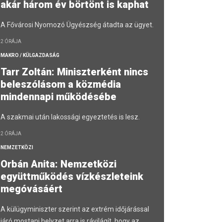
akár három év börtönt is kaphat
A Fővárosi Nyomozó Ügyészség átadta az ügyet.
2 ÓRÁJA
MAKRO / KÜLGAZDASÁG
Tarr Zoltán: Miniszterként nincs
beleszólásom a közmédia
mindennapi működésébe
A szakmai után lakossági egyeztetés is lesz.
2 ÓRÁJA
NEMZETKÖZI
Orbán Anita: Nemzetközi
együttműködés vízkészleteink
megóvásáért
A külügyminiszter szerint az extrém időjárással
járó mostani helyzet arra is rávilágít, hogy az