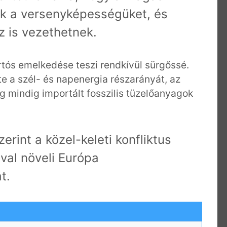
ák a versenyképességüket, és
 is vezethetnek.
rtós emelkedése teszi rendkívül sürgőssé.
te a szél- és napenergia részarányát, az
 mindig importált fosszilis tüzelőanyagok
erint a közel-keleti konfliktus
val növeli Európa
t.