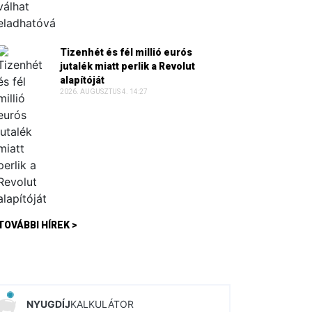
Tizenhét és fél millió eurós
jutalék miatt perlik a Revolut
alapítóját
2026. AUGUSZTUS 4. 14:27
TOVÁBBI HÍREK >
NYUGDÍJ
KALKULÁTOR