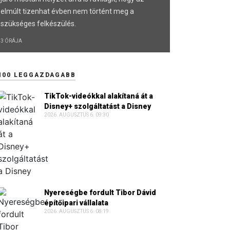
elmúlt tizenhat évben nem történt meg a
szükséges felkészülés.
3 ÓRÁJA
100 LEGGAZDAGABB
TikTok-videókkal alakítaná át a
Disney+ szolgáltatást a Disney
2026. AUGUSZTUS 6. 09:30
Nyereségbe fordult Tibor Dávid
építőipari vállalata
2026. AUGUSZTUS 6. 08:19