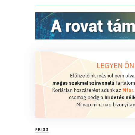
LEGYEN ÖN
Előfizetőink máshol nem olvas
magas szakmai színvonalú
tartalom
Korlátlan hozzáférést adunk az
Mfor
csomag pedig a
hirdetés nélk
Mi nap mint nap bizonyítan
FRISS