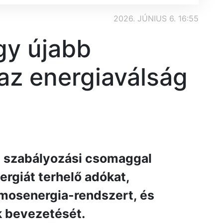
2026. JÚNIUS 6. 16:55
gy újabb
 az energiaválság
j szabályozási csomaggal
rgiát terhelő adókat,
amosenergia-rendszert, és
k bevezetését.