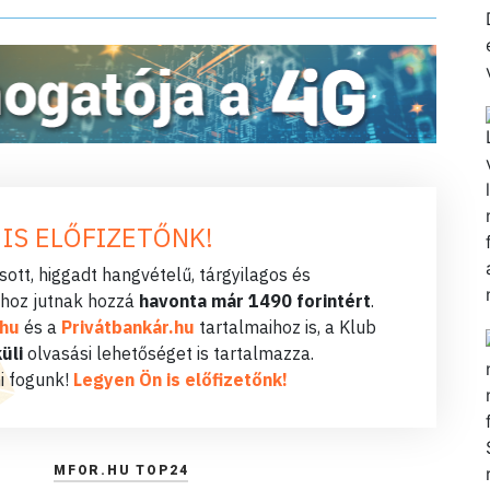
 IS ELŐFIZETŐNK!
ott, higgadt hangvételű, tárgyilagos és
hoz jutnak hozzá
havonta már 1490 forintért
.
.hu
és a
Privátbankár.hu
tartalmaihoz is, a Klub
üli
olvasási lehetőséget is tartalmazza.
i fogunk!
Legyen Ön is előfizetőnk!
MFOR.HU TOP24