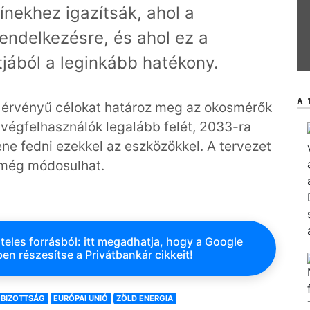
ínekhez igazítsák, ahol a
rendelkezésre, és ahol ez a
tjából a leginkább hatékony.
A 
ő érvényű célokat határoz meg az okosmérők
a végfelhasználók legalább felét, 2033-ra
ene fedni ezekkel az eszközökkel. A tervezet
 még módosulhat.
teles forrásból: itt megadhatja, hogy a Google
en részesítse a Privátbankár cikkeit!
 BIZOTTSÁG
EURÓPAI UNIÓ
ZÖLD ENERGIA