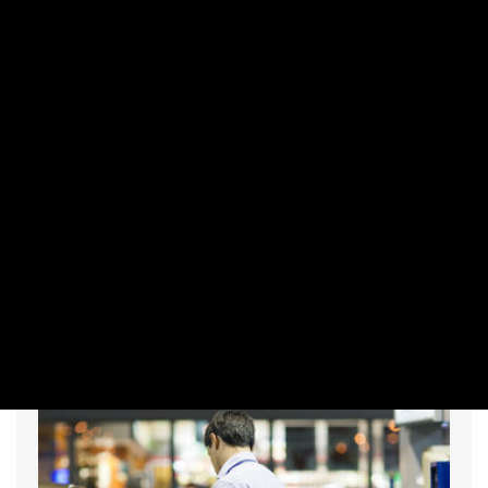
MAKRO / KÜLGAZDASÁG
Tarr Zoltán: Miniszterként nincs
beleszólásom a közmédia mindennapi
működésébe
PRIVÁTBANKÁR.HU | 2026. AUGUSZTUS 7. 13:42
Arról is beszélt, hogy az intézmény átvilágítását sem a
minisztérium végzi.