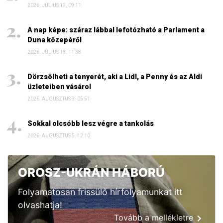
2026. JÚLIUS 19. 09:11
A nap képe: száraz lábbal lefotózható a Parlament a
Duna közepéről
2026. JÚLIUS 18. 11:38
Dörzsölheti a tenyerét, aki a Lidl, a Penny és az Aldi
üzleteiben vásárol
2026. AUGUSZTUS 3. 05:51
Sokkal olcsóbb lesz végre a tankolás
2026. AUGUSZTUS 5. 12:10
OROSZ-UKRÁN HÁBORÚ
Folyamatosan frissülő hírfolyamunkat itt
olvashatja!
Tovább a mellékletre