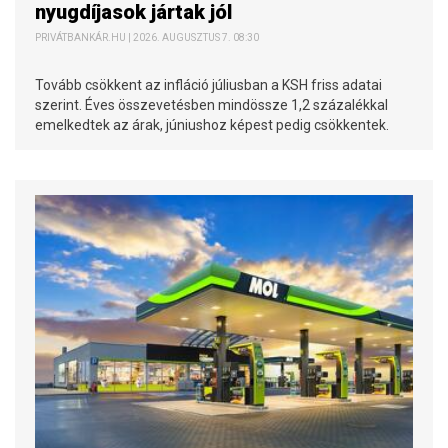
nyugdíjasok jártak jól
PRIVÁTBANKÁR.HU | 2026. AUGUSZTUS 7. 08:30
Tovább csökkent az infláció júliusban a KSH friss adatai
szerint. Éves összevetésben mindössze 1,2 százalékkal
emelkedtek az árak, júniushoz képest pedig csökkentek.