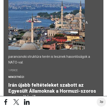
A
parancsnoki struktúra terén is lesznek hasonlóságok a
NATO-val.
1 PERCE
NEMZETKÖZI
Irán újabb feltételeket szabott az
Egyesült Államoknak a Hormuzi-szoros
megnyitásához
3p
Washingtonnak teljes körű jóvátételt kell fizetnie a háborús