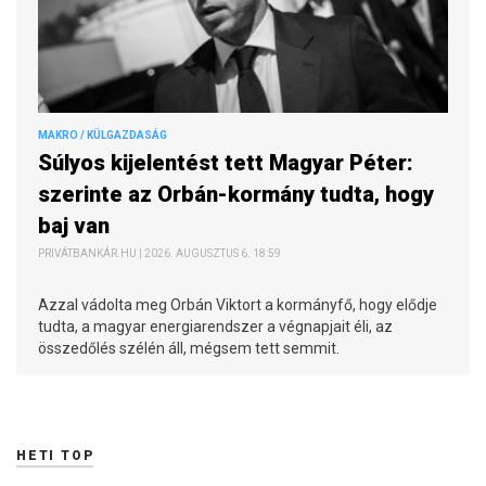
MAKRO / KÜLGAZDASÁG
Súlyos kijelentést tett Magyar Péter:
szerinte az Orbán-kormány tudta, hogy
baj van
PRIVÁTBANKÁR.HU | 2026. AUGUSZTUS 6. 18:59
Azzal vádolta meg Orbán Viktort a kormányfő, hogy elődje
tudta, a magyar energiarendszer a végnapjait éli, az
összedőlés szélén áll, mégsem tett semmit.
HETI TOP