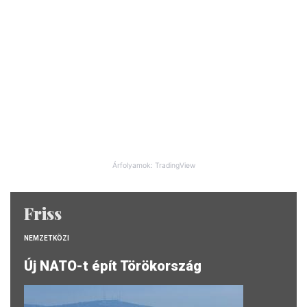
Árfolyamok: TradingView
Friss
NEMZETKÖZI
Új NATO-t épít Törökország