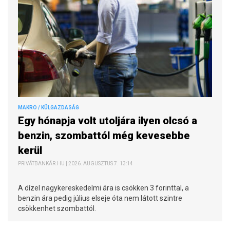
MAKRO / KÜLGAZDASÁG
Egy hónapja volt utoljára ilyen olcsó a
benzin, szombattól még kevesebbe
kerül
PRIVÁTBANKÁR.HU | 2026. AUGUSZTUS 7. 13:14
A dízel nagykereskedelmi ára is csökken 3 forinttal, a
benzin ára pedig július elseje óta nem látott szintre
csökkenhet szombattól.