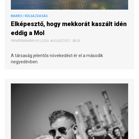
MAKRO / KÜLGAZDASÁG
Elképesztő, hogy mekkorát kaszált idén
eddig a Mol
PRIVÁTBANKÁR.HU | 2026. AUGUSZTUS 7. 08:05
A társaság jelentős növekedést ér el a második
negyedévben.