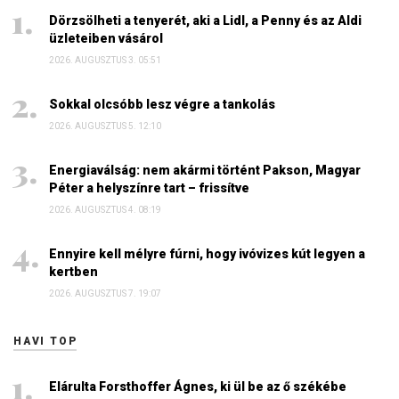
Dörzsölheti a tenyerét, aki a Lidl, a Penny és az Aldi
üzleteiben vásárol
2026. AUGUSZTUS 3. 05:51
Sokkal olcsóbb lesz végre a tankolás
2026. AUGUSZTUS 5. 12:10
Energiaválság: nem akármi történt Pakson, Magyar
Péter a helyszínre tart – frissítve
2026. AUGUSZTUS 4. 08:19
Ennyire kell mélyre fúrni, hogy ivóvizes kút legyen a
kertben
2026. AUGUSZTUS 7. 19:07
HAVI TOP
Elárulta Forsthoffer Ágnes, ki ül be az ő székébe