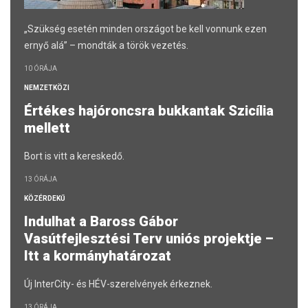
„Szükség esetén minden országot be kell vonnunk ezen
ernyő alá” – mondták a török vezetés.
10 ÓRÁJA
NEMZETKÖZI
Értékes hajóroncsra bukkantak Szicília
mellett
Bort is vitt a kereskedő.
13 ÓRÁJA
KÖZÉRDEKŰ
Indulhat a Baross Gábor
Vasútfejlesztési Terv uniós projektje –
Itt a kormányhatározat