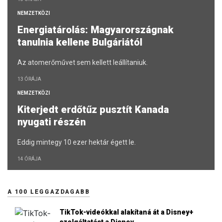
Új InterCity- és HÉV-szerelvények érkeznek.
13 ÓRÁJA
NEMZETKÖZI
Energiatárolás: Magyarországnak
tanulnia kellene Bulgáriától
Az atomerőművet sem kellett leállítaniuk.
13 ÓRÁJA
NEMZETKÖZI
Kiterjedt erdőtűz pusztít Kanada
nyugati részén
Eddig mintegy 10 ezer hektár égett le.
14 ÓRÁJA
A 100 LEGGAZDAGABB