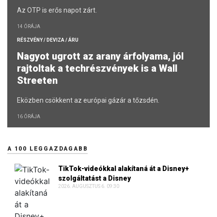
Az OTP is erős napot zárt.
14 ÓRÁJA
RÉSZVÉNY / DEVIZA / ÁRU
Nagyot ugrott az arany árfolyama, jól
rajtoltak a techrészvények is a Wall
Streeten
Eközben csökkent az európai gázár a tőzsdén.
16 ÓRÁJA
A 100 LEGGAZDAGABB
TikTok-videókkal alakítaná át a Disney+
szolgáltatást a Disney
2026. AUGUSZTUS 6. 09:30