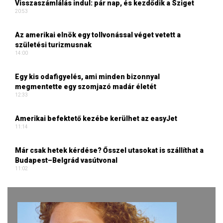
Visszaszámlálás indul: pár nap, és kezdődik a Sziget
20:53
Az amerikai elnök egy tollvonással véget vetett a
születési turizmusnak
14:00
Egy kis odafigyelés, ami minden bizonnyal
megmentette egy szomjazó madár életét
12:33
Amerikai befektető kezébe kerülhet az easyJet
11:14
Már csak hetek kérdése? Ősszel utasokat is szállíthat a
Budapest–Belgrád vasútvonal
11:02