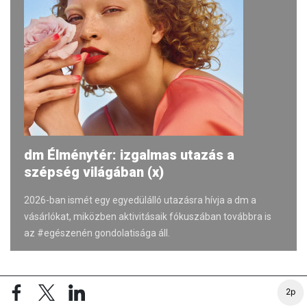
dm Élménytér: izgalmas utazás a
szépség világában (x)
2026-ban ismét egy egyedülálló utazásra hívja a dm a
vásárlókat, miközben aktivitásaik fókuszában továbbra is
az #egészenén gondolatisága áll.
A VIDÉK HÍREI
2p