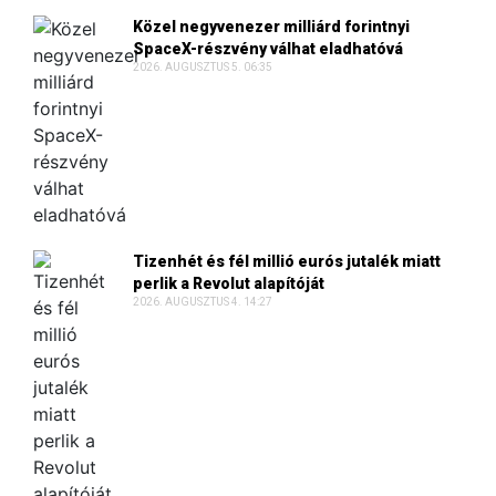
Közel negyvenezer milliárd forintnyi
SpaceX-részvény válhat eladhatóvá
2026. AUGUSZTUS 5. 06:35
Tizenhét és fél millió eurós jutalék miatt
perlik a Revolut alapítóját
2026. AUGUSZTUS 4. 14:27