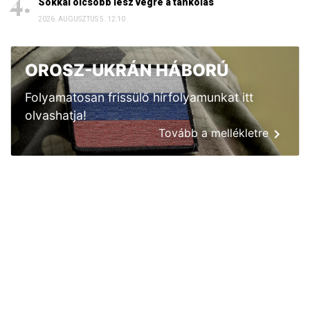
Sokkal olcsóbb lesz végre a tankolás
2026. AUGUSZTUS 5. 12:10
OROSZ-UKRÁN HÁBORÚ
Folyamatosan frissülő hírfolyamunkat itt
olvashatja!
Tovább a mellékletre