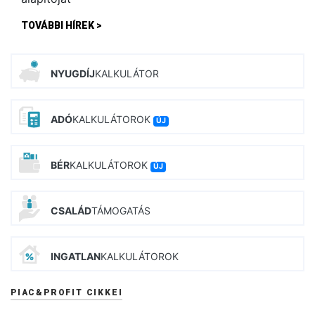
TOVÁBBI HÍREK >
NYUGDÍJ
KALKULÁTOR
ADÓ
KALKULÁTOROK
ÚJ
BÉR
KALKULÁTOROK
ÚJ
CSALÁD
TÁMOGATÁS
INGATLAN
KALKULÁTOROK
PIAC&PROFIT CIKKEI