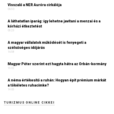
Visszalő a NER Auróra cirkálója
06:50
A láthatatlan iparág: így lehetne javítani a menzai és a
kórházi étkeztetést
05:23
A magyar vállalatok működését is fenyegeti a
szélsőséges időjárás
16:58
Magyar Péter szerint ezt hagyta hátra az Orbán-kormány
15:32
A néma értékesítő a ruhán: Hogyan épít prémium márkát
a tökéletes ruhacímke?
14:05
TURIZMUS ONLINE CIKKEI