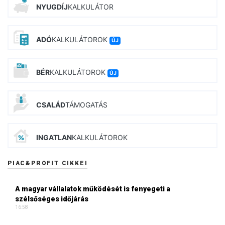
NYUGDÍJ
KALKULÁTOR
ADÓ
KALKULÁTOROK
ÚJ
BÉR
KALKULÁTOROK
ÚJ
CSALÁD
TÁMOGATÁS
INGATLAN
KALKULÁTOROK
PIAC&PROFIT CIKKEI
A magyar vállalatok működését is fenyegeti a
szélsőséges időjárás
16:58