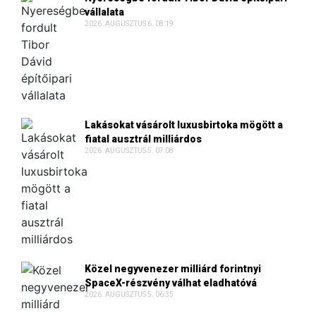
vállalata
2026. AUGUSZTUS 6. 08:19
Lakásokat vásárolt luxusbirtoka mögött a
fiatal ausztrál milliárdos
2026. AUGUSZTUS 5. 07:08
Közel negyvenezer milliárd forintnyi
SpaceX-részvény válhat eladhatóvá
2026. AUGUSZTUS 5. 06:35