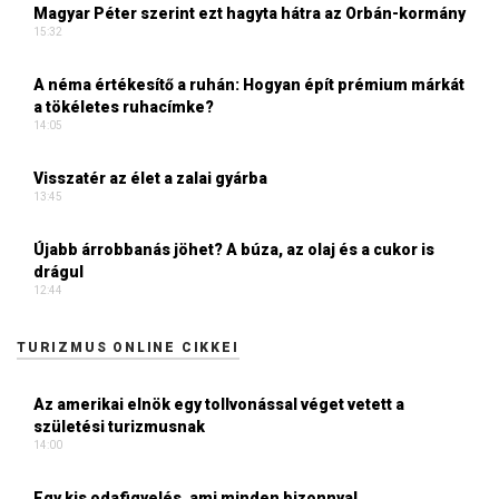
Magyar Péter szerint ezt hagyta hátra az Orbán-kormány
15:32
A néma értékesítő a ruhán: Hogyan épít prémium márkát
a tökéletes ruhacímke?
14:05
Visszatér az élet a zalai gyárba
13:45
Újabb árrobbanás jöhet? A búza, az olaj és a cukor is
drágul
12:44
TURIZMUS ONLINE CIKKEI
Az amerikai elnök egy tollvonással véget vetett a
születési turizmusnak
14:00
Egy kis odafigyelés, ami minden bizonnyal