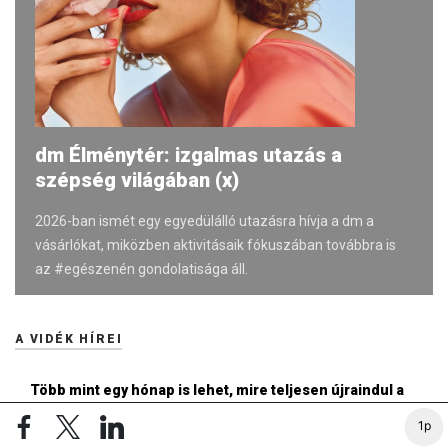
dm Élménytér: izgalmas utazás a
szépség világában (x)
2026-ban ismét egy egyedülálló utazásra hívja a dm a
vásárlókat, miközben aktivitásaik fókuszában továbbra is
az #egészenén gondolatisága áll.
A VIDÉK HÍREI
Több mint egy hónap is lehet, mire teljesen újraindul a
paksi atomerőmű
1p
19:46