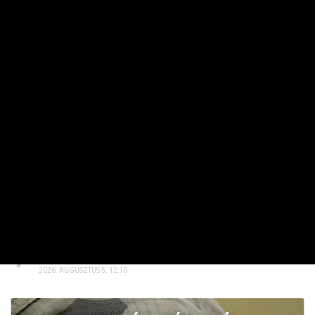
HAVI TOP
Elárulta Forsthoffer Ágnes, ki ül be az ő székébe
2026. JÚLIUS 19. 09:11
A nap képe: száraz lábbal lefotózható a Parlament a
Duna közepéről
2026. JÚLIUS 18. 11:38
Dörzsölheti a tenyerét, aki a Lidl, a Penny és az Aldi
üzleteiben vásárol
2026. AUGUSZTUS 3. 05:51
Sokkal olcsóbb lesz végre a tankolás
2026. AUGUSZTUS 5. 12:10