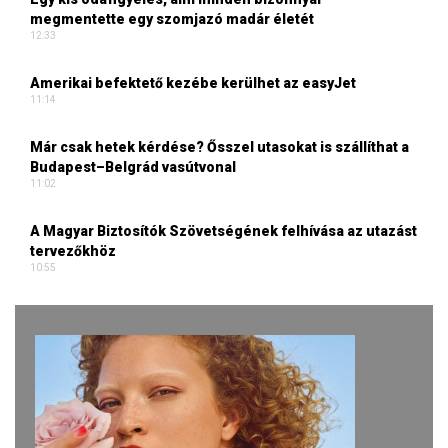
megmentette egy szomjazó madár életét
12:33
Amerikai befektető kezébe kerülhet az easyJet
11:14
Már csak hetek kérdése? Ősszel utasokat is szállíthat a
Budapest–Belgrád vasútvonal
11:02
A Magyar Biztosítók Szövetségének felhívása az utazást
tervezőkhöz
10:55