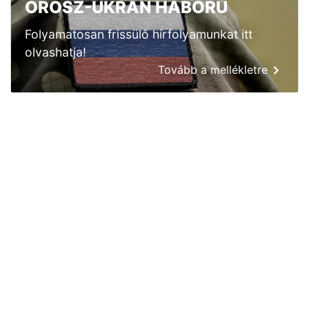
OROSZ-UKRÁN HÁBORÚ
Folyamatosan frissülő hírfolyamunkat itt
olvashatja!
Tovább a mellékletre