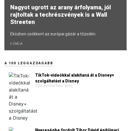
Nagyot ugrott az arany árfolyama, jól
rajtoltak a techrészvények is a Wall
Streeten
Eközben csökkent az európai gázár a tőzsdén.
5 ÓRÁJA
A 100 LEGGAZDAGABB
TikTok-videókkal alakítaná át a Disney+
szolgáltatást a Disney
2026. AUGUSZTUS 6. 09:30
Nyereségbe fordult Tibor Dávid építőipari