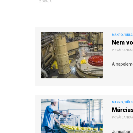
2 ÓRÁJA
MAKRO / KÜL
Nem vol
PRIVÁTBANKÁR.
A napeleme
MAKRO / KÜL
Március
PRIVÁTBANKÁR.
Júniusban 