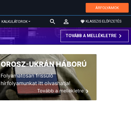
ÁRFOLYAMOK
KLASSZIS ELŐFIZETÉS
KALKULÁTOROK
TOVÁBB A MELLÉKLETRE
OROSZ-UKRÁN HÁBORÚ
Folyamatosan frissülő
hírfolyamunkat itt olvashatja!
Tovább a mellékletre