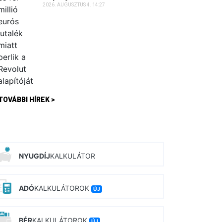
2026. AUGUSZTUS 4. 14:27
TOVÁBBI HÍREK >
NYUGDÍJ
KALKULÁTOR
ADÓ
KALKULÁTOROK
ÚJ
BÉR
KALKULÁTOROK
ÚJ