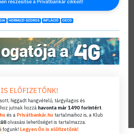
en részesítse a Privátbankár cikkeit!
GIA
HORMUZI-SZOROS
INFLÁCIÓ
OECD
 IS ELŐFIZETŐNK!
ott, higgadt hangvételű, tárgyilagos és
hoz jutnak hozzá
havonta már 1490 forintért
.
.hu
és a
Privátbankár.hu
tartalmaihoz is, a Klub
üli
olvasási lehetőséget is tartalmazza.
i fogunk!
Legyen Ön is előfizetőnk!