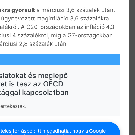
ékra gyorsult
a márciusi 3,6 százalék után.
i úgynevezett maginfláció 3,6 százalékra
zalékról. A G20-országokban az infláció 4,3
ciusi 4 százalékról, míg a G7-országokban
rciusi 2,8 százalék után.
slatokat és meglepő
ket is tesz az OECD
ággal kapcsolatban
 értekeztek.
teles forrásból: itt megadhatja, hogy a Google