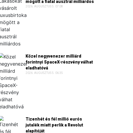
mögött a fiatal ausztrál milliárdos
2026. AUGUSZTUS 5. 07:08
Közel negyvenezer milliárd
forintnyi SpaceX-részvény válhat
eladhatóvá
2026. AUGUSZTUS 5. 06:35
Tizenhét és fél millió eurós
jutalék miatt perlik a Revolut
alapítóját