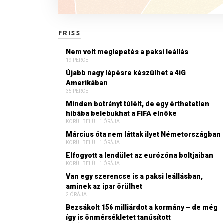
FRISS
Nem volt meglepetés a paksi leállás
19 PERCE
Újabb nagy lépésre készülhet a 4iG
Amerikában
35 PERCE
Minden botrányt túlélt, de egy érthetetlen
hibába belebukhat a FIFA elnöke
KÖRÜLBELÜL 1 ÓRÁJA
Március óta nem láttak ilyet Németországban
KÖRÜLBELÜL 1 ÓRÁJA
Elfogyott a lendület az eurózóna boltjaiban
KÖRÜLBELÜL 1 ÓRÁJA
Van egy szerencse is a paksi leállásban,
aminek az ipar örülhet
2 ÓRÁJA
Bezsákolt 156 milliárdot a kormány – de még
így is önmérsékletet tanúsított