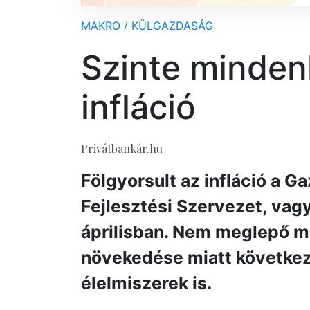
MAKRO / KÜLGAZDASÁG
Szinte minden
infláció
Privátbankár.hu
Fölgyorsult az infláció a 
Fejlesztési Szervezet, vag
áprilisban. Nem meglepő m
növekedése miatt következe
élelmiszerek is.