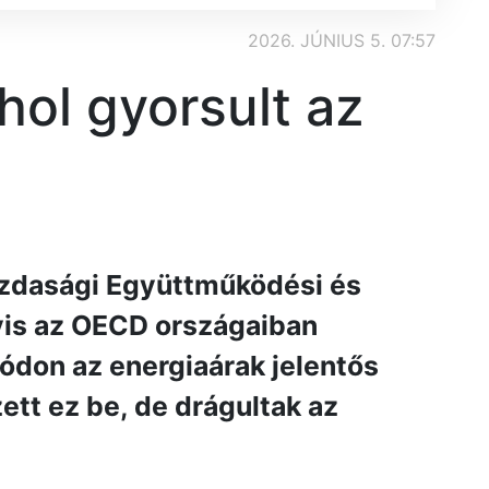
2026. JÚNIUS 5. 07:57
hol gyorsult az
Gazdasági Együttműködési és
yis az OECD országaiban
ódon az energiaárak jelentős
tt ez be, de drágultak az