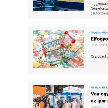
leggyorsab
Németország
csütörtökön
MAKRO / KÜL
Elfogyo
PRIVÁTBANKÁR.
Csalódást 
MAKRO / KÜL
Van egy
az ipar
IMRE LŐRINC |