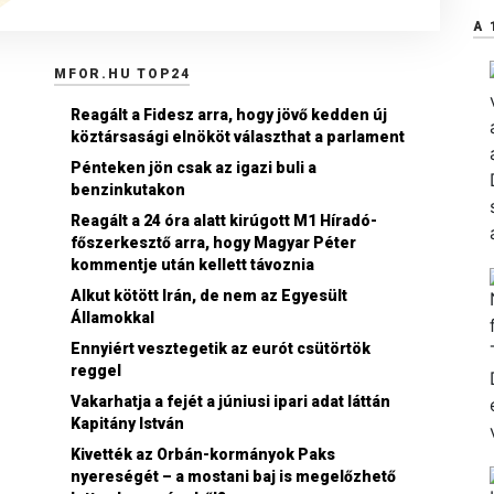
A 
MFOR.HU TOP24
Reagált a Fidesz arra, hogy jövő kedden új
köztársasági elnököt választhat a parlament
Pénteken jön csak az igazi buli a
benzinkutakon
Reagált a 24 óra alatt kirúgott M1 Híradó-
főszerkesztő arra, hogy Magyar Péter
kommentje után kellett távoznia
Alkut kötött Irán, de nem az Egyesült
Államokkal
Ennyiért vesztegetik az eurót csütörtök
reggel
Vakarhatja a fejét a júniusi ipari adat láttán
Kapitány István
Kivették az Orbán-kormányok Paks
nyereségét – a mostani baj is megelőzhető