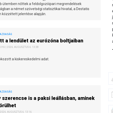
b ütemben nőttek a feldolgozóipari megrendelések
ban a német szövetségi statisztikai hivatal, a Destatis
 közzétett jelentése alapján.
GAZDASÁG
tt a lendület az eurózóna boltjaiban
HU | 2026. AUGUSZTUS 6. 13:38
okozott a kiskereskedelmi adat.
GAZDASÁG
 szerencse is a paksi leállásban, aminek
 örülhet
 2026. AUGUSZTUS 6. 13:16