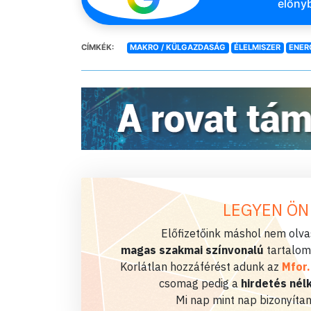
előnyb
CÍMKÉK:
MAKRO / KÜLGAZDASÁG
ÉLELMISZER
ENER
LEGYEN ÖN
Előfizetőink máshol nem olvas
magas szakmai színvonalú
tartalom
Korlátlan hozzáférést adunk az
Mfor
csomag pedig a
hirdetés nélk
Mi nap mint nap bizonyítan