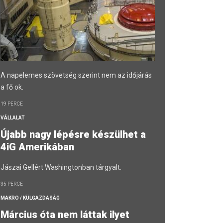
A napelemes szövetség szerint nem az időjárás
a fő ok.
19 PERCE
VÁLLALAT
Újabb nagy lépésre készülhet a
4iG Amerikában
Jászai Gellért Washingtonban tárgyalt.
35 PERCE
MAKRO / KÜLGAZDASÁG
Március óta nem láttak ilyet