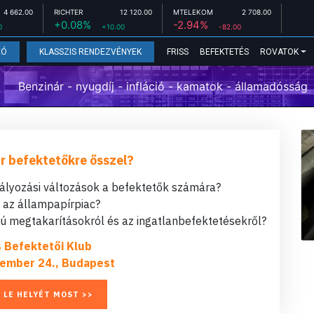
4 662.00
RICHTER
12 120.00
MTELEKOM
2 708.00
+0.08%
-2.94%
0
+10.00
-82.00
FRISS
BEFEKTETÉS
ROVATOK
EÓ
KLASSZIS RENDEZVÉNYEK
Benzinár - nyugdíj - infláció - kamatok - államadósság
r befektetőkre ősszel?
bályozási változások a befektetők számára?
t az állampapírpiac?
 megtakarításokról és az ingatlanbefektetésekről?
s Befektetői Klub
ember 24., Budapest
 LE HELYÉT MOST >>