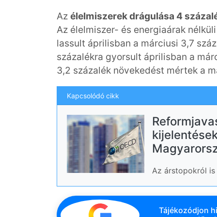
Az
élelmiszerek drágulása 4 százal
Az élelmiszer- és energiaárak nélkül
lassult áprilisban a márciusi 3,7 szá
százalékra gyorsult áprilisban a már
3,2 százalék növekedést mértek a má
Kapcsolódó cikk
Reformjava
kijelentése
Magyarorsz
Az árstopokról is
Tájékozódjon hi