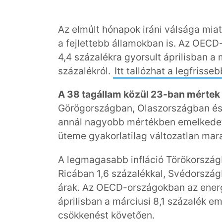
Az elmúlt hónapok iráni válsága mia
a fejlettebb államokban is. Az OEC
4,4 százalékra gyorsult áprilisban a 
százalékról.
Itt tallózhat a legfrisse
A 38 tagállam közül 23-ban mértek
Görögországban, Olaszországban és
annál nagyobb mértékben emelkedett
üteme gyakorlatilag változatlan mara
A legmagasabb infláció Törökországb
Ricában 1,6 százalékkal, Svédország
árak. Az OECD-országokban az energi
áprilisban a márciusi 8,1 százalék e
csökkenést követően.