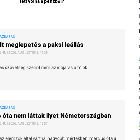
lett volna a pénzből?
GAZDASÁG
t meglepetés a paksi leállás
HU | 2026. AUGUSZTUS 6. 14:39
s szövetség szerint nem az időjárás a fő ok.
GAZDASÁG
 óta nem láttak ilyet Németországban
HU | 2026. AUGUSZTUS 6. 13:57
az elemzők által vártnál nagyobb mértékben, március óta a