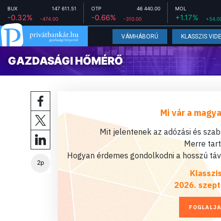
BUX
147 611.51
OTP
46 440.00
MOL
-0.32%
-0.66%
+1.17%
-474.00
-310.00
+54.0
VÁMHÁBORÚ
KLASSZIS VID
GAZDASÁGI HŐMÉRŐ
Mi vár a magya
Mit jelentenek az adózási és sza
Merre tar
Hogyan érdemes gondolkodni a hosszú távú
2p
Klasszi
2026. szept
FOGLALJA