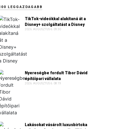
100 LEGGAZDAGABB
TikTok-videókkal alakítaná át a
Disney+ szolgáltatást a Disney
2026. AUGUSZTUS 6. 09:30
Nyereségbe fordult Tibor Dávid
építőipari vállalata
2026. AUGUSZTUS 6. 08:19
Lakásokat vásárolt luxusbirtoka