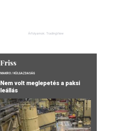
Árfolyamok: TradingView
Friss
MAKRO / KÜLGAZDASÁG
Nem volt meglepetés a paksi
leállás