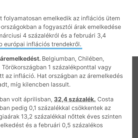
tt folyamatosan emelkedik az inflációs ütem
D-országokban a fogyasztói árak emelkedése
márciusi 4 százalékról és a februári 3,4
bb európai inflációs trendekről.
 áremelkedést.
Belgiumban, Chilében,
 Törökországban 1 százalékponttal vagy
 az infláció. Hat országban az áremelkedés
dt, míg kilencben lassult.
an volt áprilisban,
32,4 százalék.
Costa
ban pedig 0,1 százalékkal csökkentek az
aárak 13,2 százalékkal nőttek éves szinten
melkedést és a februári 0,5 százalékos