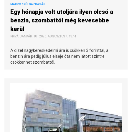
MAKRO / KÜLGAZDASÁG
Egy hónapja volt utoljára ilyen olcsó a
benzin, szombattól még kevesebbe
kerül
PRIVÁTBANKÁR.HU | 2026. AUGUSZTUS 7. 13:14
A dízel nagykereskedelmi ára is csökken 3 forinttal, a
benzin ára pedig július elseje óta nem látott szintre
csökkenhet szombattól.