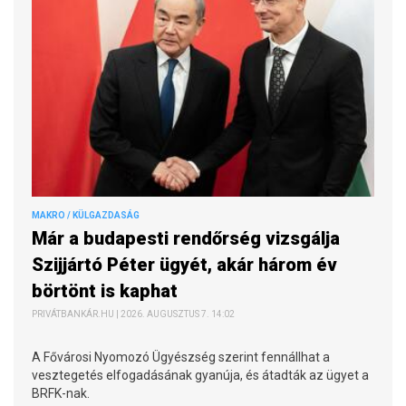
MAKRO / KÜLGAZDASÁG
Már a budapesti rendőrség vizsgálja
Szijjártó Péter ügyét, akár három év
börtönt is kaphat
PRIVÁTBANKÁR.HU | 2026. AUGUSZTUS 7. 14:02
A Fővárosi Nyomozó Ügyészség szerint fennállhat a
vesztegetés elfogadásának gyanúja, és átadták az ügyet a
BRFK-nak.