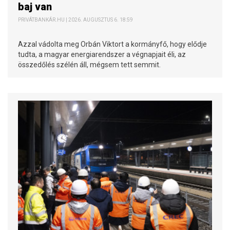
baj van
PRIVÁTBANKÁR.HU | 2026. AUGUSZTUS 6. 18:59
Azzal vádolta meg Orbán Viktort a kormányfő, hogy elődje
tudta, a magyar energiarendszer a végnapjait éli, az
összedőlés szélén áll, mégsem tett semmit.