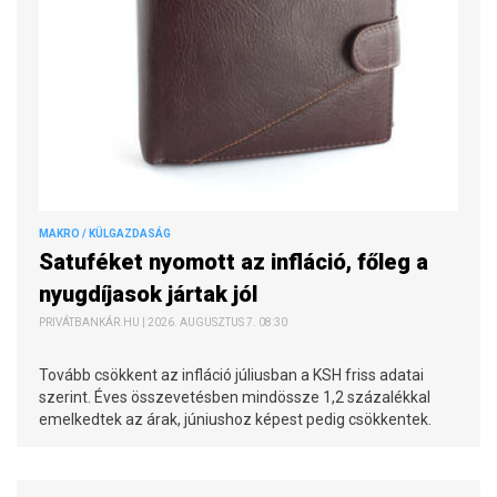
MAKRO / KÜLGAZDASÁG
Satuféket nyomott az infláció, főleg a
nyugdíjasok jártak jól
PRIVÁTBANKÁR.HU | 2026. AUGUSZTUS 7. 08:30
Tovább csökkent az infláció júliusban a KSH friss adatai
szerint. Éves összevetésben mindössze 1,2 százalékkal
emelkedtek az árak, júniushoz képest pedig csökkentek.