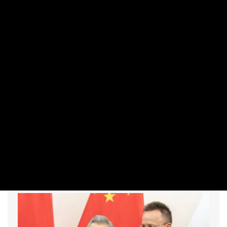
Magyar Péter beszámolt a Védelmi Munkacsoport
döntéseiről
Rengeteg szabálytalanságot talált a NAV a Balatonnál
Romániában már lekapcsolhatja a nagy ipari
fogyasztókat az áramszolgáltató
500 milliárd forint feletti kár érheti idén a gazdákat,
léptek Magyar Péterék – ez történt a kormányzati
tájékoztatón
Vitézy Dávid megint bejelentett egy fontos fejleményt
Kiderült, ki irányítja a közmédia átvilágítását
Akár három év börtönt is kaphat Szijjártó Péter, az ügyét
már a BRFK vizsgálja