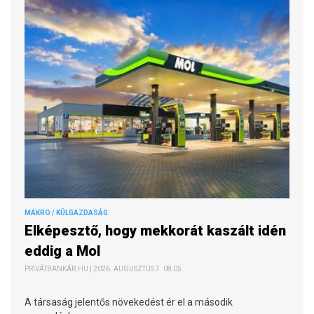
MAKRO / KÜLGAZDASÁG
Elképesztő, hogy mekkorát kaszált idén
eddig a Mol
PRIVÁTBANKÁR.HU | 2026. AUGUSZTUS 7. 08:05
A társaság jelentős növekedést ér el a második