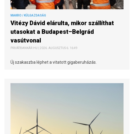
MAKRO / KÜLGAZDASÁG
Vitézy Dávid elárulta, mikor szállíthat
utasokat a Budapest–Belgrád
vasútvonal
PRIVÁTBANKÁR.HU | 2026. AUGUSZTUS 6. 16:49
Új szakaszba léphet a vitatott gigaberuházás.