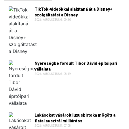
TikTok-videókkal alakítaná át a Disney+
szolgáltatást a Disney
2026. AUGUSZTUS 6. 09:30
Nyereségbe fordult Tibor Dávid építőipari
vállalata
2026. AUGUSZTUS 6. 08:19
Lakásokat vásárolt luxusbirtoka mögött a
fiatal ausztrál milliárdos
2026. AUGUSZTUS 5. 07:08