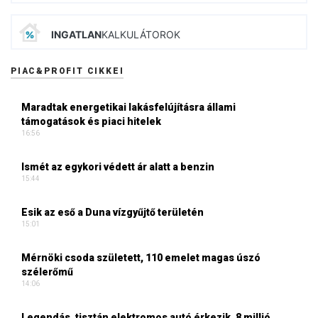
INGATLAN
KALKULÁTOROK
PIAC&PROFIT CIKKEI
Maradtak energetikai lakásfelújításra állami
támogatások és piaci hitelek
16:56
Ismét az egykori védett ár alatt a benzin
15:44
Esik az eső a Duna vízgyűjtő területén
15:01
Mérnöki csoda született, 110 emelet magas úszó
szélerőmű
14:06
Legendás, tisztán elektromos autó érkezik, 8 millió