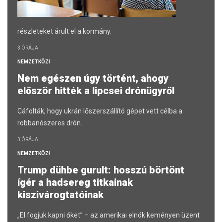
részleteket árult el a kormány.
3 ÓRÁJA
NEMZETKÖZI
Nem egészen úgy történt, ahogy
először hitték a lipcsei drónügyről
Cáfolták, hogy ukrán lőszerszállító gépet vett célba a
robbanószeres drón.
3 ÓRÁJA
NEMZETKÖZI
Trump dühbe gurult: hosszú börtönt
ígér a hadsereg titkainak
kiszivárogtatóinak
„El fogjuk kapni őket” – az amerikai elnök keményen üzent