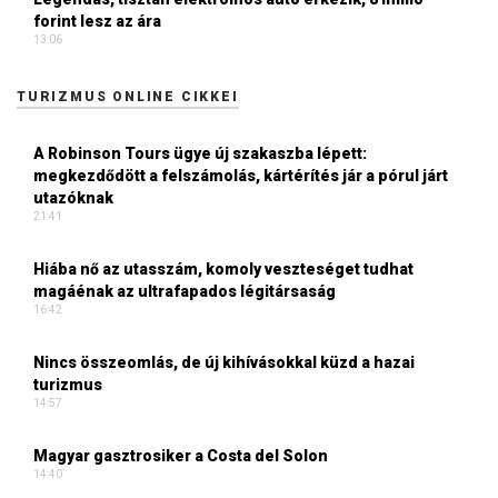
forint lesz az ára
13:06
TURIZMUS ONLINE CIKKEI
A Robinson Tours ügye új szakaszba lépett:
megkezdődött a felszámolás, kártérítés jár a pórul járt
utazóknak
21:41
Hiába nő az utasszám, komoly veszteséget tudhat
magáénak az ultrafapados légitársaság
16:42
Nincs összeomlás, de új kihívásokkal küzd a hazai
turizmus
14:57
Magyar gasztrosiker a Costa del Solon
14:40