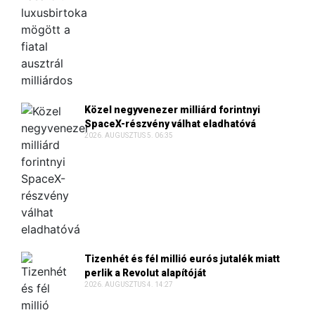
Közel negyvenezer milliárd forintnyi
SpaceX-részvény válhat eladhatóvá
2026. AUGUSZTUS 5. 06:35
Tizenhét és fél millió eurós jutalék miatt
perlik a Revolut alapítóját
2026. AUGUSZTUS 4. 14:27