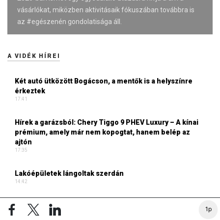
vásárlókat, miközben aktivitásaik fókuszában továbbra is
az #egészenén gondolatisága áll.
A VIDÉK HÍREI
Két autó ütközött Bogácson, a mentők is a helyszínre
érkeztek
17:41
Hírek a garázsból: Chery Tiggo 9 PHEV Luxury – A kínai
prémium, amely már nem kopogtat, hanem belép az
ajtón
17:35
Lakóépületek lángoltak szerdán
14:42
„Nem tettünk nyomást a fiunkra” – Egy egri család
1p
története, amely a Rapid Wien-ig vezetett