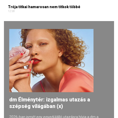
Trója titkai hamarosan nem titkok többé
12:58
dm Élménytér: izgalmas utazás a
szépség világában (x)
2026-ban ismét egy egyedülálló utazásra hívja a dm a