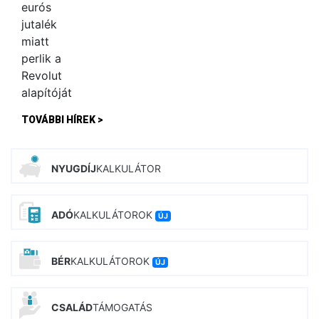
TOVÁBBI HÍREK >
NYUGDÍJ
KALKULÁTOR
ADÓ
KALKULÁTOROK
ÚJ
BÉR
KALKULÁTOROK
ÚJ
CSALÁD
TÁMOGATÁS