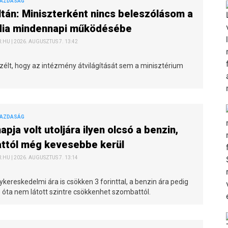
GAZDASÁG
ltán: Miniszterként nincs beleszólásom a
ia mindennapi működésébe
HU | 2026. AUGUSZTUS 7. 13:42
szélt, hogy az intézmény átvilágítását sem a minisztérium
GAZDASÁG
apja volt utoljára ilyen olcsó a benzin,
ttól még kevesebbe kerül
HU | 2026. AUGUSZTUS 7. 13:14
ykereskedelmi ára is csökken 3 forinttal, a benzin ára pedig
je óta nem látott szintre csökkenhet szombattól.