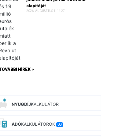
alapítóját
2026. AUGUSZTUS 4. 14:27
TOVÁBBI HÍREK >
NYUGDÍJ
KALKULÁTOR
ADÓ
KALKULÁTOROK
ÚJ