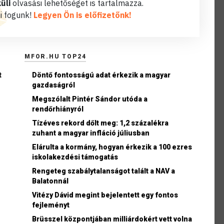
üli
olvasási lehetőséget is tartalmazza.
i fogunk!
Legyen Ön is előfizetőnk!
MFOR.HU TOP24
t
Döntő fontosságú adat érkezik a magyar
gazdaságról
Megszólalt Pintér Sándor utóda a
rendőrhiányról
Tízéves rekord dőlt meg: 1,2 százalékra
zuhant a magyar infláció júliusban
Elárulta a kormány, hogyan érkezik a 100 ezres
iskolakezdési támogatás
n
Rengeteg szabálytalanságot talált a NAV a
Balatonnál
Vitézy Dávid megint bejelentett egy fontos
fejleményt
Brüsszel központjában milliárdokért vett volna