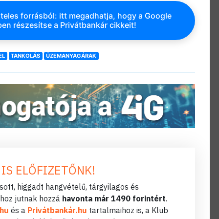
teles forrásból: itt megadhatja, hogy a Google
en részesítse a Privátbankár cikkeit!
EL
TANKOLÁS
ÜZEMANYAGÁRAK
 IS ELŐFIZETŐNK!
ott, higgadt hangvételű, tárgyilagos és
hoz jutnak hozzá
havonta már 1490 forintért
.
.hu
és a
Privátbankár.hu
tartalmaihoz is, a Klub