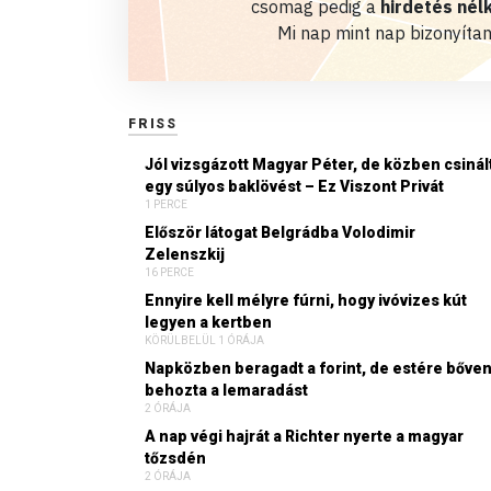
csomag pedig a
hirdetés nélk
Mi nap mint nap bizonyítan
FRISS
Jól vizsgázott Magyar Péter, de közben csinál
egy súlyos baklövést – Ez Viszont Privát
1 PERCE
Először látogat Belgrádba Volodimir
Zelenszkij
16 PERCE
Ennyire kell mélyre fúrni, hogy ivóvizes kút
legyen a kertben
KÖRÜLBELÜL 1 ÓRÁJA
Napközben beragadt a forint, de estére bőve
behozta a lemaradást
2 ÓRÁJA
A nap végi hajrát a Richter nyerte a magyar
tőzsdén
2 ÓRÁJA