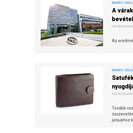
MAKRO / KÜL
A vára
bevétel
PRIVÁTBANKÁR.
Az eredmény
MAKRO / KÜL
Satufék
nyugdíj
PRIVÁTBANKÁR.
Tovább csök
összevetés
júniushoz 