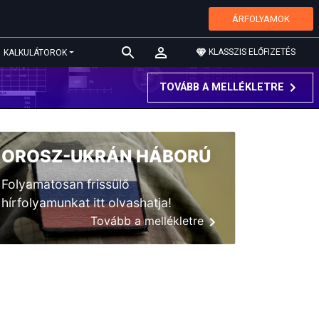
ÁRFOLYAMOK
KLASSZIS ELŐFIZETÉS
KALKULÁTOROK
TOVÁBB A MELLÉKLETRE
OROSZ-UKRÁN HÁBORÚ
Folyamatosan frissülő
hírfolyamunkat itt olvashatja!
Tovább a mellékletre