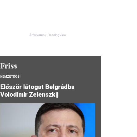
Árfolyamok: TradingView
Friss
NEMZETKÖZI
Először látogat Belgrádba
Volodimir Zelenszkij