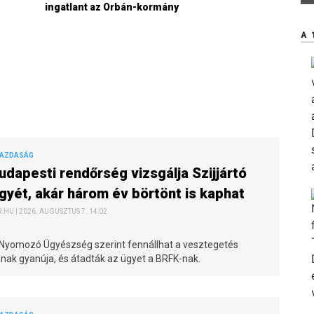
ingatlant az Orbán-kormány
A 
GAZDASÁG
udapesti rendőrség vizsgálja Szijjártó
gyét, akár három év börtönt is kaphat
HU | 2026. AUGUSZTUS 7. 14:02
 Nyomozó Ügyészség szerint fennállhat a vesztegetés
nak gyanúja, és átadták az ügyet a BRFK-nak.