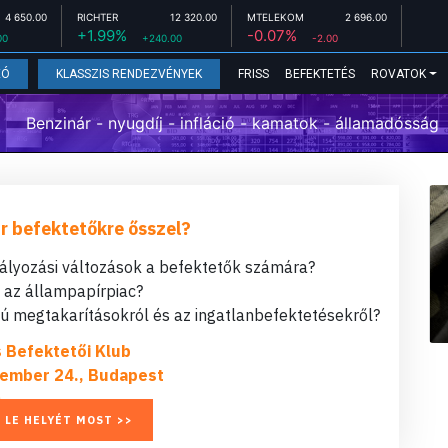
4 650.00
RICHTER
12 320.00
MTELEKOM
2 696.00
+1.99%
-0.07%
00
+240.00
-2.00
FRISS
BEFEKTETÉS
ROVATOK
EÓ
KLASSZIS RENDEZVÉNYEK
Benzinár - nyugdíj - infláció - kamatok - államadósság
r befektetőkre ősszel?
bályozási változások a befektetők számára?
t az állampapírpiac?
 megtakarításokról és az ingatlanbefektetésekről?
s Befektetői Klub
ember 24., Budapest
 LE HELYÉT MOST >>