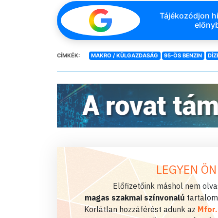
Tájékozódjon hi
előnyb
CÍMKÉK:
MAKRO / KÜLGAZDASÁG
95-ÖS BENZIN
DÍZ
LEGYEN ÖN
Előfizetőink máshol nem olvas
magas szakmai színvonalú
tartalom
Korlátlan hozzáférést adunk az
Mfor