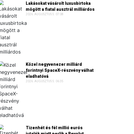
Lakásokat vásárolt luxusbirtoka
mögött a fiatal ausztrál milliárdos
2026. AUGUSZTUS 5. 07:08
Közel negyvenezer milliárd
forintnyi SpaceX-részvény válhat
eladhatóvá
2026. AUGUSZTUS 5. 06:35
Tizenhét és fél millió eurós
jutalék miatt perlik a Revolut