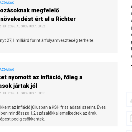
GAZDASÁG
kozásoknak megfelelő
növekedést ért el a Richter
HU | 2026. AUGUSZTUS 7. 08:52
t 27,1 milliárd forint árfolyamveszteség terhelte.
GAZDASÁG
et nyomott az infláció, főleg a
asok jártak jól
HU | 2026. AUGUSZTUS 7. 08:30
kent az infláció júliusban a KSH friss adatai szerint. Éves
ben mindössze 1,2 százalékkal emelkedtek az árak,
képest pedig csökkentek.