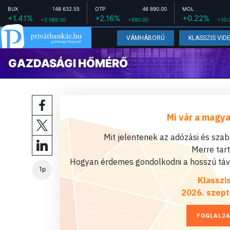
BUX
148 632.55
OTP
46 890.00
MOL
+1.41%
+2.16%
+0.22%
+2 069.00
+990.00
+10.
VÁMHÁBORÚ
KLASSZIS VID
GAZDASÁGI HŐMÉRŐ
Mi vár a magya
Mit jelentenek az adózási és sza
Merre tar
Hogyan érdemes gondolkodni a hosszú távú
1p
Klasszi
2026. szept
FOGLALJA