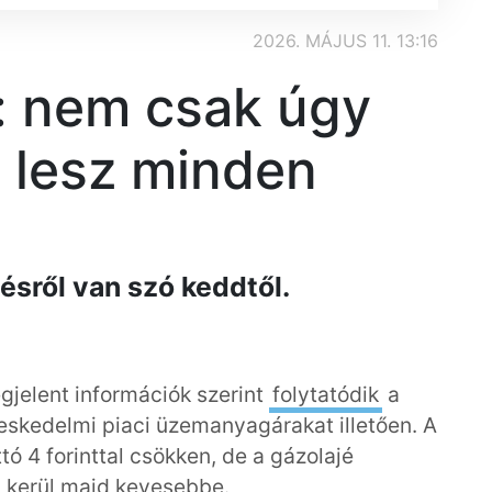
2026. MÁJUS 11. 13:16
 nem csak úgy
 lesz minden
sről van szó keddtől.
gjelent információk szerint
folytatódik
a
eskedelmi piaci üzemanyagárakat illetően. A
tó 4 forinttal csökken, de a gázolajé
l kerül majd kevesebbe.