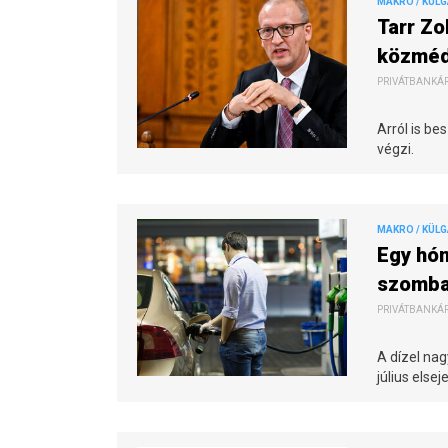
MAKRO / KÜL
Tarr Zo
közméd
PRIVÁTBANKÁR.
Arról is be
végzi.
MAKRO / KÜL
Egy hón
szomba
PRIVÁTBANKÁR.
A dízel nag
július else