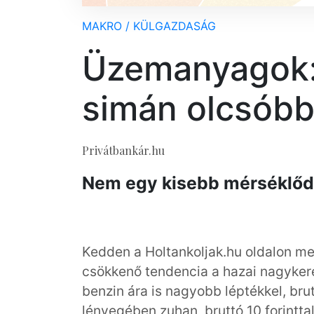
MAKRO / KÜLGAZDASÁG
Üzemanyagok:
simán olcsóbb
Privátbankár.hu
Nem egy kisebb mérséklődé
Kedden a Holtankoljak.hu oldalon me
csökkenő tendencia a hazai nagyker
benzin ára is nagyobb léptékkel, brut
lényegében zuhan, bruttó 10 forintta