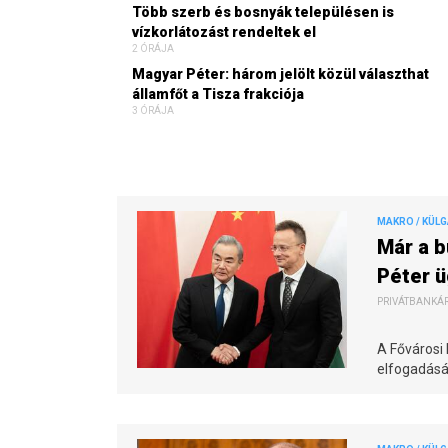
Több szerb és bosnyák településen is
vízkorlátozást rendeltek el
2 ÓRÁJA
Magyar Péter: három jelölt közül választhat
államfőt a Tisza frakciója
3 ÓRÁJA
MAKRO / KÜL
Már a b
Péter ü
PRIVÁTBANKÁR.
A Fővárosi
elfogadásá