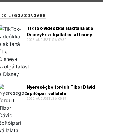
100 LEGGAZDAGABB
TikTok-videókkal alakítaná át a
Disney+ szolgáltatást a Disney
2026. AUGUSZTUS 6. 09:30
Nyereségbe fordult Tibor Dávid
építőipari vállalata
2026. AUGUSZTUS 6. 08:19