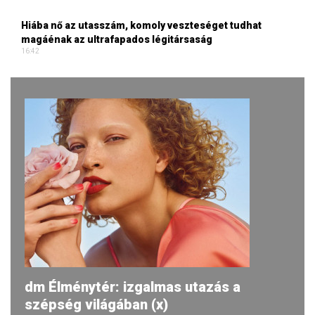
Hiába nő az utasszám, komoly veszteséget tudhat
magáénak az ultrafapados légitársaság
16:42
dm Élménytér: izgalmas utazás a
szépség világában (x)