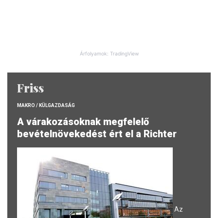
Árfolyamok: TradingView
Friss
MAKRO / KÜLGAZDASÁG
A várakozásoknak megfelelő
bevételnövekedést ért el a Richter
Az