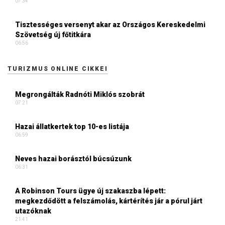
07:34
Tisztességes versenyt akar az Országos Kereskedelmi
Szövetség új főtitkára
06:56
TURIZMUS ONLINE CIKKEI
Megrongálták Radnóti Miklós szobrát
07:21
Hazai állatkertek top 10-es listája
06:59
Neves hazai borásztól búcsúzunk
06:31
A Robinson Tours ügye új szakaszba lépett:
megkezdődött a felszámolás, kártérítés jár a pórul járt
utazóknak
21:41