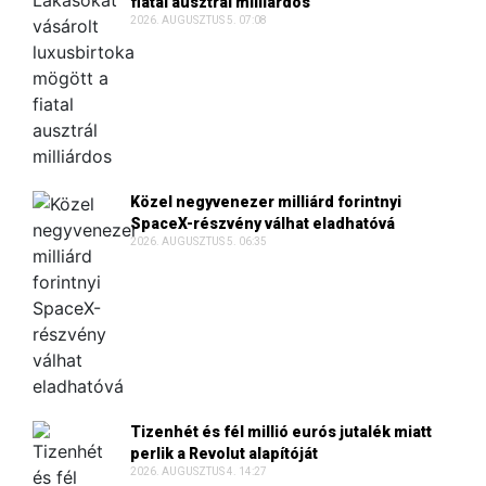
fiatal ausztrál milliárdos
2026. AUGUSZTUS 5. 07:08
Közel negyvenezer milliárd forintnyi
SpaceX-részvény válhat eladhatóvá
2026. AUGUSZTUS 5. 06:35
Tizenhét és fél millió eurós jutalék miatt
perlik a Revolut alapítóját
2026. AUGUSZTUS 4. 14:27