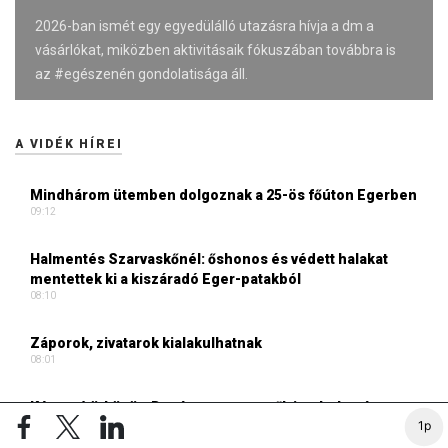
2026-ban ismét egy egyedülálló utazásra hívja a dm a
vásárlókat, miközben aktivitásaik fókuszában továbbra is
az #egészenén gondolatisága áll.
A VIDÉK HÍREI
Mindhárom ütemben dolgoznak a 25-ös főúton Egerben
09:12
Halmentés Szarvaskőnél: őshonos és védett halakat
mentettek ki a kiszáradó Eger-patakból
08:10
Záporok, zivatarok kialakulhatnak
08:01
Két autó ütközött Bogácson, a mentők is a helyszínre
1p
érkeztek
17:41