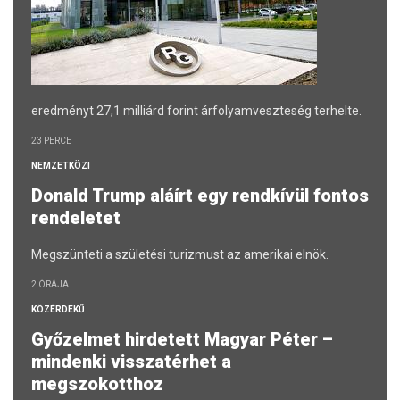
eredményt 27,1 milliárd forint árfolyamveszteség terhelte.
23 PERCE
NEMZETKÖZI
Donald Trump aláírt egy rendkívül fontos
rendeletet
Megszünteti a születési turizmust az amerikai elnök.
2 ÓRÁJA
KÖZÉRDEKŰ
Győzelmet hirdetett Magyar Péter –
mindenki visszatérhet a
megszokotthoz