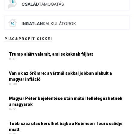
CSALÁD
TÁMOGATÁS
INGATLAN
KALKULÁTOROK
PIAC&PROFIT CIKKEI
Trump aláírt valamit, ami sokaknak fájhat
09:01
Van ok az örömre: a vártnál sokkal jobban alakult a
magyar infláció
08:30
Magyar Péter bejelentése után mától fellélegezhetnek
a magyarok
07:51
Több száz utas kerülhet bajba a Robinson Tours csődje
miatt