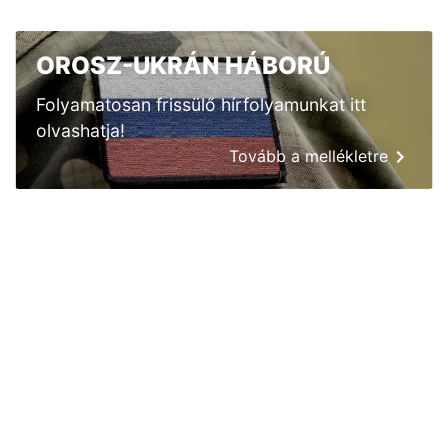
OROSZ-UKRÁN HÁBORÚ
Folyamatosan frissülő hírfolyamunkat itt
olvashatja!
Tovább a mellékletre