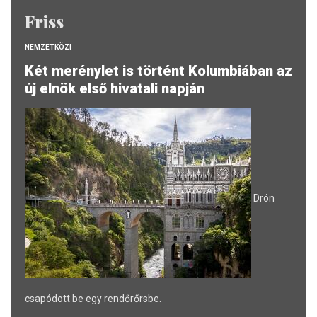
Friss
NEMZETKÖZI
Két merénylet is történt Kolumbiában az
új elnök első hivatali napján
Drón
csapódott be egy rendőrőrsbe.