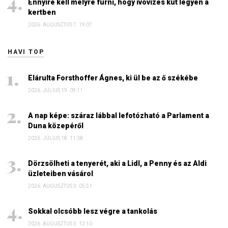
Ennyire kell mélyre fúrni, hogy ivóvizes kút legyen a
kertben
2026. AUGUSZTUS 7. 19:07
HAVI TOP
Elárulta Forsthoffer Ágnes, ki ül be az ő székébe
2026. JÚLIUS 19. 09:11
A nap képe: száraz lábbal lefotózható a Parlament a
Duna közepéről
2026. JÚLIUS 18. 11:38
Dörzsölheti a tenyerét, aki a Lidl, a Penny és az Aldi
üzleteiben vásárol
2026. AUGUSZTUS 3. 05:51
Sokkal olcsóbb lesz végre a tankolás
2026. AUGUSZTUS 5. 12:10