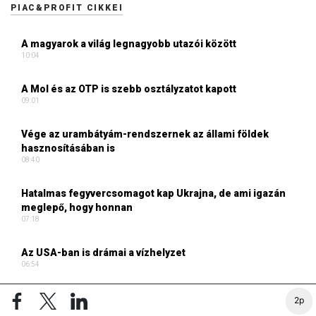
PIAC&PROFIT CIKKEI
A magyarok a világ legnagyobb utazói között
10:04
A Mol és az OTP is szebb osztályzatot kapott
09:01
Vége az urambátyám-rendszernek az állami földek
hasznosításában is
08:40
Hatalmas fegyvercsomagot kap Ukrajna, de ami igazán
meglepő, hogy honnan
07:18
Az USA-ban is drámai a vízhelyzet
06:54
2p
TURIZMUS ONLINE CIKKEI