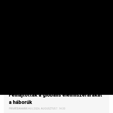
NEMZETKÖZI
Felhajtották a globális élelmiszerárakat
a háborúk
PRIVÁTBANKÁR.HU | 2026. AUGUSZTUS 7. 14:33