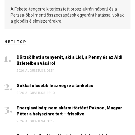
A Fekete-tengerre kiterjesztett orosz-ukrán háború és a
Perzsa-öböl menti összecsapások egyaránt hatással voltak
a globális élelmiszerárakra.
HETI TOP
Dörzsölheti a tenyerét, aki a Lidl, a Penny és az Aldi
üzleteiben vásárol
2026. AUGUSZTUS 3. 05:51
Sokkal olcsóbb lesz végre a tankolás
2026. AUGUSZTUS 5. 12:10
Energiaválság: nem akármi történt Pakson, Magyar
Péter a helyszínre tart – frissítve
2026. AUGUSZTUS 4. 08:19