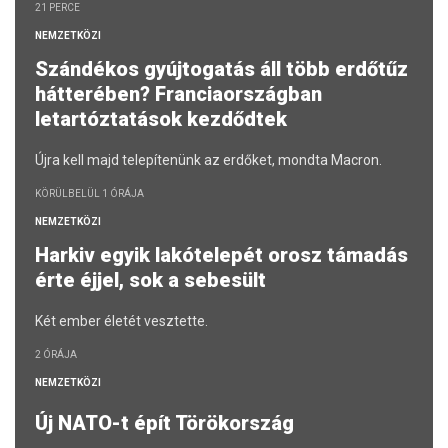
21 PERCE
NEMZETKÖZI
Szándékos gyújtogatás áll több erdőtűz
hátterében? Franciaországban
letartóztatások kezdődtek
Újra kell majd telepítenünk az erdőket, mondta Macron.
KÖRÜLBELÜL 1 ÓRÁJA
NEMZETKÖZI
Harkiv egyik lakótelepét orosz támadás
érte éjjel, sok a sebesült
Két ember életét vesztette.
2 ÓRÁJA
NEMZETKÖZI
Új NATO-t épít Törökország