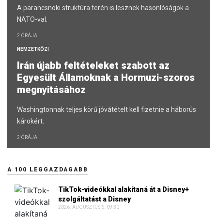
A parancsnoki struktúra terén is lesznek hasonlóságok a
NATO-val.
2 ÓRÁJA
NEMZETKÖZI
Irán újabb feltételeket szabott az
Egyesült Államoknak a Hormuzi-szoros
megnyitásához
Washingtonnak teljes körű jóvátételt kell fizetnie a háborús
károkért.
2 ÓRÁJA
A 100 LEGGAZDAGABB
TikTok-videókkal alakítaná át a Disney+
szolgáltatást a Disney
2026. AUGUSZTUS 6. 09:30