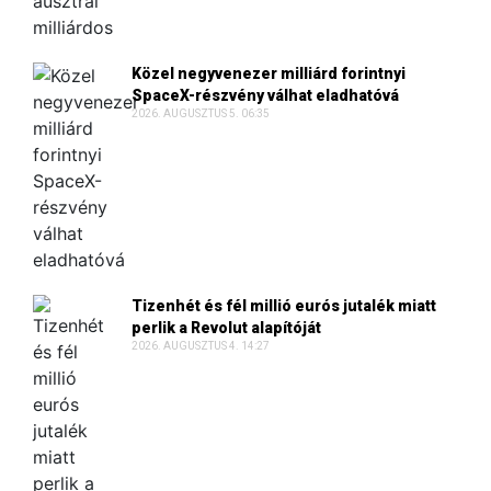
Közel negyvenezer milliárd forintnyi
SpaceX-részvény válhat eladhatóvá
2026. AUGUSZTUS 5. 06:35
Tizenhét és fél millió eurós jutalék miatt
perlik a Revolut alapítóját
2026. AUGUSZTUS 4. 14:27