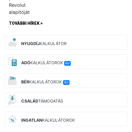
TOVÁBBI HÍREK >
NYUGDÍJ
KALKULÁTOR
ADÓ
KALKULÁTOROK
ÚJ
BÉR
KALKULÁTOROK
ÚJ
CSALÁD
TÁMOGATÁS
INGATLAN
KALKULÁTOROK