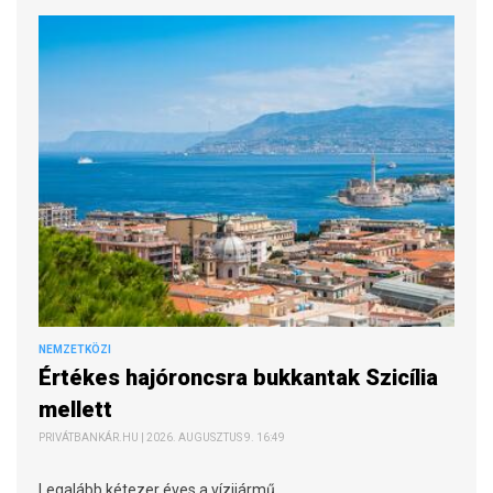
NEMZETKÖZI
Értékes hajóroncsra bukkantak Szicília
mellett
PRIVÁTBANKÁR.HU | 2026. AUGUSZTUS 9. 16:49
Legalább kétezer éves a vízijármű.