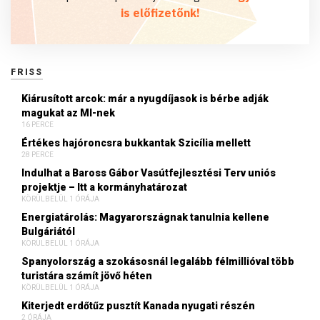
is előfizetőnk!
FRISS
Kiárusított arcok: már a nyugdíjasok is bérbe adják
magukat az MI-nek
16 PERCE
Értékes hajóroncsra bukkantak Szicília mellett
28 PERCE
Indulhat a Baross Gábor Vasútfejlesztési Terv uniós
projektje – Itt a kormányhatározat
KÖRÜLBELÜL 1 ÓRÁJA
Energiatárolás: Magyarországnak tanulnia kellene
Bulgáriától
KÖRÜLBELÜL 1 ÓRÁJA
Spanyolország a szokásosnál legalább félmillióval több
turistára számít jövő héten
KÖRÜLBELÜL 1 ÓRÁJA
Kiterjedt erdőtűz pusztít Kanada nyugati részén
2 ÓRÁJA