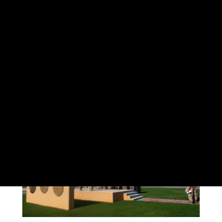
közvetítői is. Arról nem is beszélve, hogy az
amerikai kivonulás esetleg teret és lehetőséget
adna egy másik hatalomnak, elsősorban mondjuk
Kínának arra, hogy betöltse a hátrahagyott űrt,
akár esetleg saját támaszpont(ok) létesítésével
is.