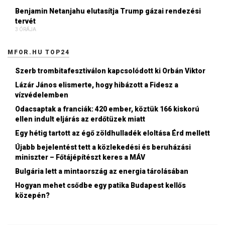
Benjamin Netanjahu elutasítja Trump gázai rendezési
tervét
3 ÓRÁJA
MFOR.HU TOP24
Szerb trombitafesztiválon kapcsolódott ki Orbán Viktor
Lázár János elismerte, hogy hibázott a Fidesz a
vízvédelemben
Odacsaptak a franciák: 420 ember, köztük 166 kiskorú
ellen indult eljárás az erdőtüzek miatt
Egy hétig tartott az égő zöldhulladék eloltása Érd mellett
Újabb bejelentést tett a közlekedési és beruházási
miniszter – Főtájépítészt keres a MÁV
Bulgária lett a mintaország az energia tárolásában
Hogyan mehet csődbe egy patika Budapest kellős
közepén?