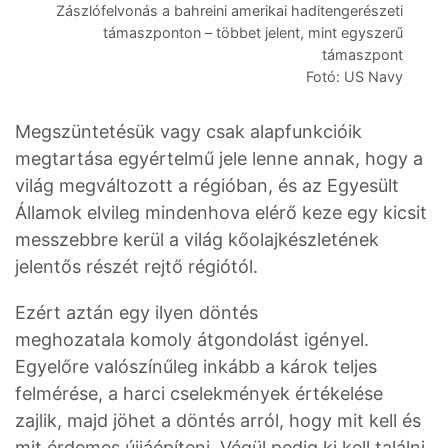
Zászlófelvonás a bahreini amerikai haditengerészeti
támaszponton – többet jelent, mint egyszerű
támaszpont
Fotó: US Navy
Megszüntetésük vagy csak alapfunkcióik
megtartása egyértelmű jele lenne annak, hogy a
világ megváltozott a régióban, és az Egyesült
Államok elvileg mindenhova elérő keze egy kicsit
messzebbre kerül a világ kőolajkészletének
jelentős részét rejtő régiótól.
Ezért aztán egy ilyen döntés
meghozatala komoly átgondolást igényel.
Egyelőre valószínűleg inkább a károk teljes
felmérése, a harci cselekmények értékelése
zajlik, majd jöhet a döntés arról, hogy mit kell és
mit érdemes újjáépíteni. Végül pedig ki kell találni,