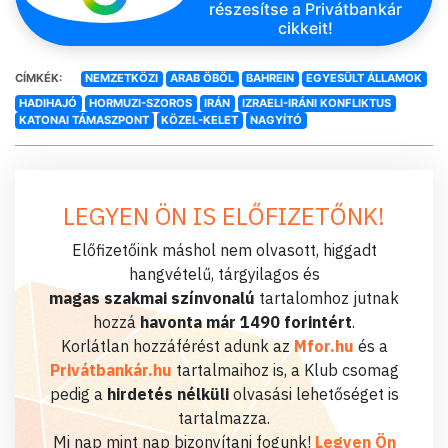
részesítse a Privátbankár
cikkeit!
CÍMKÉK:
NEMZETKÖZI
ARAB ÖBÖL
BAHREIN
EGYESÜLT ÁLLAMOK
HADIHAJÓ
HORMUZI-SZOROS
IRÁN
IZRAELI-IRÁNI KONFLIKTUS
KATONAI TÁMASZPONT
KÖZEL-KELET
NAGYÍTÓ
LEGYEN ÖN IS ELŐFIZETŐNK!
Előfizetőink máshol nem olvasott, higgadt
hangvételű, tárgyilagos és
magas szakmai színvonalú
tartalomhoz jutnak
hozzá
havonta már 1490 forintért
.
Korlátlan hozzáférést adunk az
Mfor.hu
és a
Privátbankár.hu
tartalmaihoz is, a Klub csomag
pedig a
hirdetés nélküli
olvasási lehetőséget is
tartalmazza.
Mi nap mint nap bizonyítani fogunk!
Legyen Ön