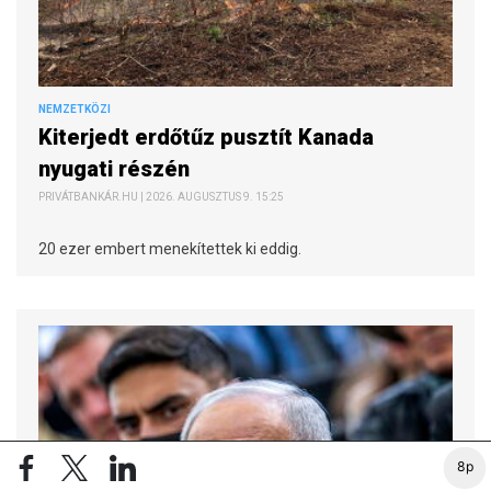
NEMZETKÖZI
Kiterjedt erdőtűz pusztít Kanada
nyugati részén
PRIVÁTBANKÁR.HU | 2026. AUGUSZTUS 9. 15:25
20 ezer embert menekítettek ki eddig.
8p