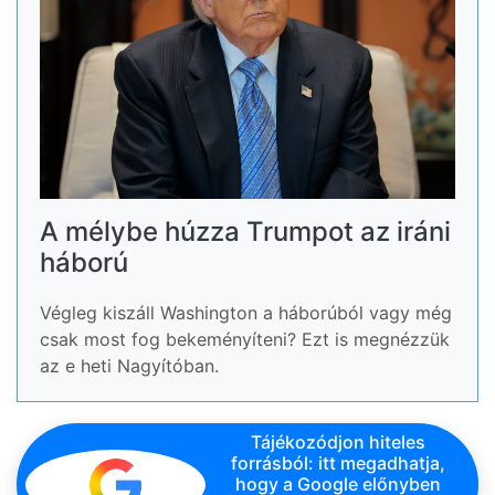
A mélybe húzza Trumpot az iráni
háború
Végleg kiszáll Washington a háborúból vagy még
csak most fog bekeményíteni? Ezt is megnézzük
az e heti Nagyítóban.
Tájékozódjon hiteles
forrásból: itt megadhatja,
hogy a Google előnyben