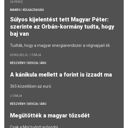
36 PERCE
MAKRO / KÜLGAZDASÁG
Súlyos kijelentést tett Magyar Péter:
szerinte az Orbán-kormány tudta, hogy
baj van
Tudták, hogy a magyar energiarendszer a végnapjait éli.
KÖRÜLBELÜL 1 ÓRÁJA
RÉSZVÉNY / DEVIZA / ÁRU
A kánikula mellett a forint is izzadt ma
365 közelében az euró.
2 ÓRÁJA
RÉSZVÉNY / DEVIZA / ÁRU
Megütötték a magyar tőzsdét
Csak a Mol tudott erősödni.