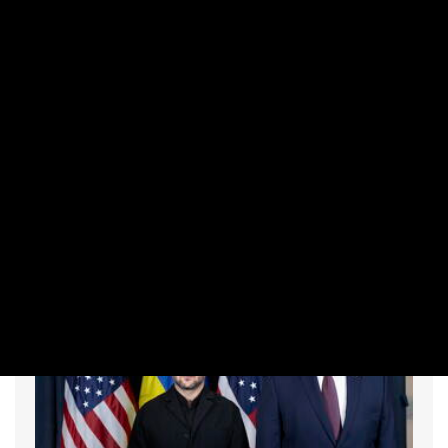
NEMZETKÖZI
Drónpánik Lipcsében: szintet lépett az
orosz hibrid háború?
PRIVÁTBANKÁR.HU | 2026. AUGUSZTUS 6. 07:28
Robbanóanyag is volt a feltehetően orosz eredetű drónon a
német repülőtéren.