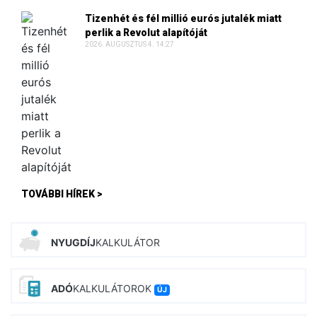
Tizenhét és fél millió eurós jutalék miatt
perlik a Revolut alapítóját
2026. AUGUSZTUS 4. 14:27
TOVÁBBI HÍREK >
NYUGDÍJ
KALKULÁTOR
ADÓ
KALKULÁTOROK
ÚJ