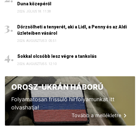
Duna közepéről
2026. JÚLIUS 18. 11:38
Dörzsölheti a tenyerét, aki a Lidl, a Penny és az Aldi
üzleteiben vásárol
2026. AUGUSZTUS 3. 05:51
Sokkal olcsóbb lesz végre a tankolás
2026. AUGUSZTUS 5. 12:10
OROSZ-UKRÁN HÁBORÚ
Folyamatosan frissülő hírfolyamunkat itt
olvashatja!
Tovább a mellékletre