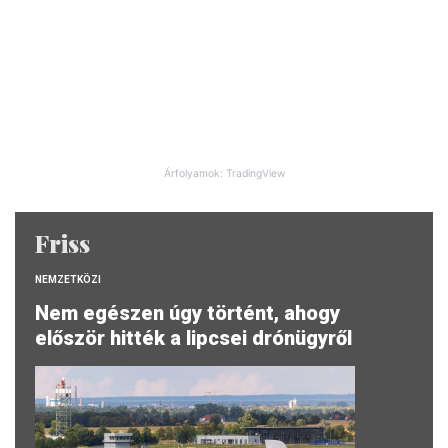
Árfolyamok: TradingView
Friss
NEMZETKÖZI
Nem egészen úgy történt, ahogy
először hitték a lipcsei drónügyről