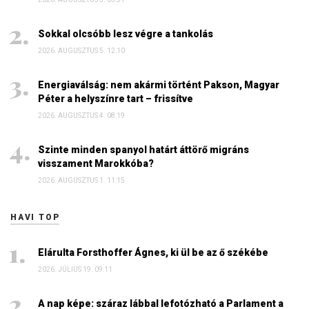
Sokkal olcsóbb lesz végre a tankolás
2026. AUGUSZTUS 5. 12:10
Energiaválság: nem akármi történt Pakson, Magyar
Péter a helyszínre tart – frissítve
2026. AUGUSZTUS 4. 08:19
Szinte minden spanyol határt áttörő migráns
visszament Marokkóba?
2026. AUGUSZTUS 1. 11:15
HAVI TOP
Elárulta Forsthoffer Ágnes, ki ül be az ő székébe
2026. JÚLIUS 19. 09:11
A nap képe: száraz lábbal lefotózható a Parlament a