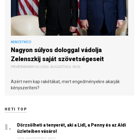
NEMZETKÖZI
Nagyon súlyos dologgal vádolja
Zelenszkij saját szövetségeseit
PRIVÁTBANKÁR.HU | 2026. AUGUSZTUS 6. 06:36
Azért nem kap rakétákat, mert engedményekre akarják
kényszeríteni?
HETI TOP
Dörzsölheti a tenyerét, aki a Lidl, a Penny és az Aldi
üzleteiben vásárol
2026. AUGUSZTUS 3. 05:51