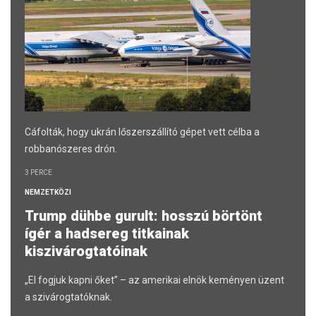
Cáfolták, hogy ukrán lőszerszállító gépet vett célba a
robbanószeres drón.
3 PERCE
NEMZETKÖZI
Trump dühbe gurult: hosszú börtönt
ígér a hadsereg titkainak
kiszivárogtatóinak
„El fogjuk kapni őket” – az amerikai elnök keményen üzent
a szivárogtatóknak.