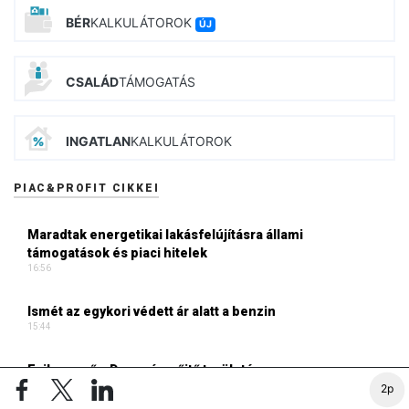
BÉR
KALKULÁTOROK
ÚJ
CSALÁD
TÁMOGATÁS
INGATLAN
KALKULÁTOROK
PIAC&PROFIT CIKKEI
Maradtak energetikai lakásfelújításra állami
támogatások és piaci hitelek
16:56
Ismét az egykori védett ár alatt a benzin
15:44
Esik az eső a Duna vízgyűjtő területén
15:01
2p