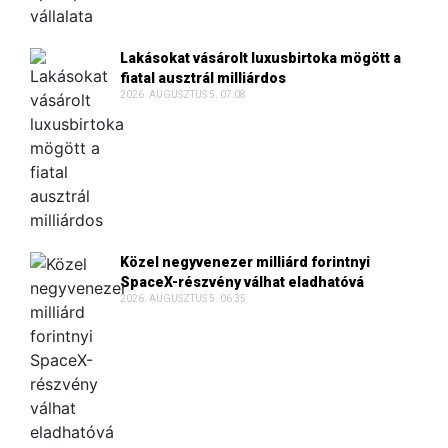
Lakásokat vásárolt luxusbirtoka mögött a
fiatal ausztrál milliárdos
2026. AUGUSZTUS 5. 07:08
Közel negyvenezer milliárd forintnyi
SpaceX-részvény válhat eladhatóvá
2026. AUGUSZTUS 5. 06:35