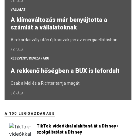
2 ÓRÁJA
VÁLLALAT
A klímaváltozás már benyújtotta a
számlát a vállalatoknak
A rekordaszály után új korszak jön az energiaellátásban.
3 ÓRÁJA
RÉSZVÉNY / DEVIZA / ÁRU
A rekkenő hőségben a BUX is lefordult
Csak a Mol és a Richter tartja magát.
3 ÓRÁJA
A 100 LEGGAZDAGABB
TikTok-videókkal alakítaná át a Disney+
szolgáltatást a Disney