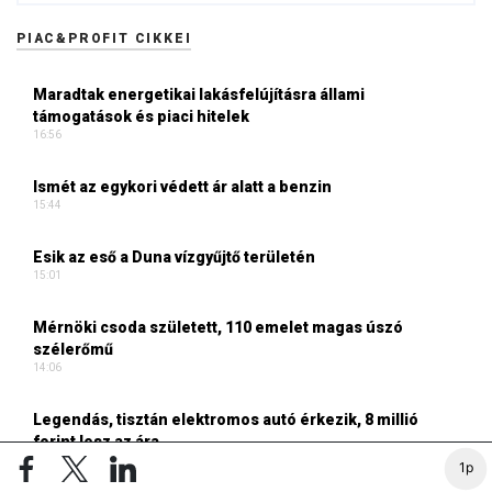
PIAC&PROFIT CIKKEI
Maradtak energetikai lakásfelújításra állami
támogatások és piaci hitelek
16:56
Ismét az egykori védett ár alatt a benzin
15:44
Esik az eső a Duna vízgyűjtő területén
15:01
Mérnöki csoda született, 110 emelet magas úszó
szélerőmű
14:06
Legendás, tisztán elektromos autó érkezik, 8 millió
forint lesz az ára
13:06
1p