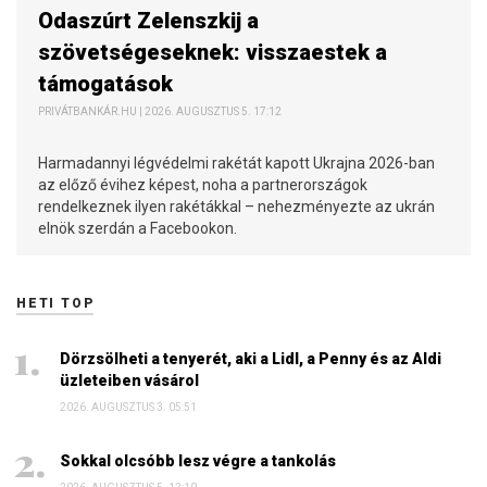
Odaszúrt Zelenszkij a
szövetségeseknek: visszaestek a
támogatások
PRIVÁTBANKÁR.HU | 2026. AUGUSZTUS 5. 17:12
Harmadannyi légvédelmi rakétát kapott Ukrajna 2026-ban
az előző évihez képest, noha a partnerországok
rendelkeznek ilyen rakétákkal – nehezményezte az ukrán
elnök szerdán a Facebookon.
HETI TOP
Dörzsölheti a tenyerét, aki a Lidl, a Penny és az Aldi
üzleteiben vásárol
2026. AUGUSZTUS 3. 05:51
Sokkal olcsóbb lesz végre a tankolás