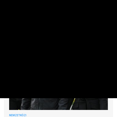
Irán megállapodott Ománnal a Hormuzi-szoros hajózási
útvonalának koordinátáiról, és már véglegesítik az erről
szóló közös bejelentést – jelentette be szerdán Eszmail
Bagai, az iráni külügyminisztérium szóvivője.
NEMZETKÖZI