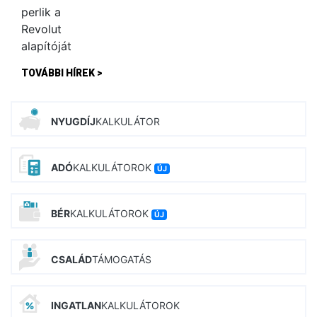
TOVÁBBI HÍREK >
NYUGDÍJ
KALKULÁTOR
ADÓ
KALKULÁTOROK
ÚJ
BÉR
KALKULÁTOROK
ÚJ
CSALÁD
TÁMOGATÁS
INGATLAN
KALKULÁTOROK