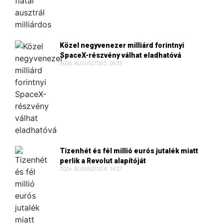
Közel negyvenezer milliárd forintnyi
SpaceX-részvény válhat eladhatóvá
2026. AUGUSZTUS 5. 06:35
Tizenhét és fél millió eurós jutalék miatt
perlik a Revolut alapítóját
2026. AUGUSZTUS 4. 14:27