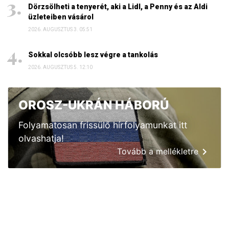
Dörzsölheti a tenyerét, aki a Lidl, a Penny és az Aldi
üzleteiben vásárol
2026. AUGUSZTUS 3. 05:51
Sokkal olcsóbb lesz végre a tankolás
2026. AUGUSZTUS 5. 12:10
OROSZ-UKRÁN HÁBORÚ
Folyamatosan frissülő hírfolyamunkat itt
olvashatja!
Tovább a mellékletre