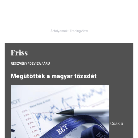
Árfolyamok: TradingView
Friss
RÉSZVÉNY / DEVIZA / ÁRU
Megütötték a magyar tőzsdét
Csak a