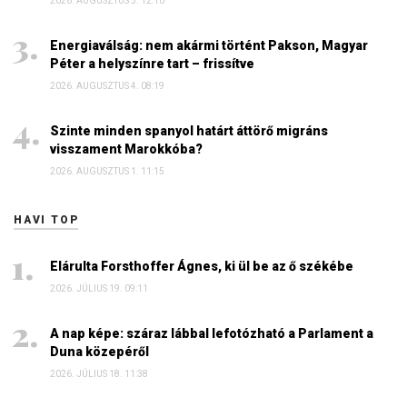
2026. AUGUSZTUS 5. 12:10
Energiaválság: nem akármi történt Pakson, Magyar
Péter a helyszínre tart – frissítve
2026. AUGUSZTUS 4. 08:19
Szinte minden spanyol határt áttörő migráns
visszament Marokkóba?
2026. AUGUSZTUS 1. 11:15
HAVI TOP
Elárulta Forsthoffer Ágnes, ki ül be az ő székébe
2026. JÚLIUS 19. 09:11
A nap képe: száraz lábbal lefotózható a Parlament a
Duna közepéről
2026. JÚLIUS 18. 11:38