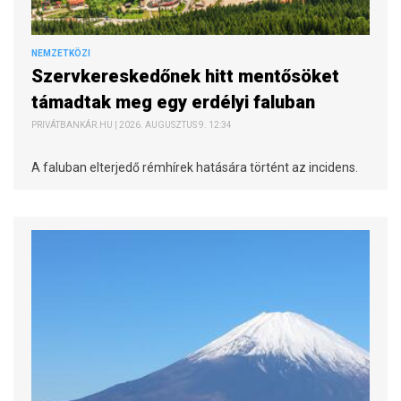
NEMZETKÖZI
Szervkereskedőnek hitt mentősöket
támadtak meg egy erdélyi faluban
PRIVÁTBANKÁR.HU | 2026. AUGUSZTUS 9. 12:34
A faluban elterjedő rémhírek hatására történt az incidens.