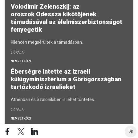
Volodimir Zelenszkij: az
oroszok Odessza kikötőjének
támadásával az élelmiszerbiztonságot
fenyegetik
Kilencen megsérültek a támadásban.
2 ÓRÁJA
NEMZETKÖZI
Éberségre intette az izraeli
külügyminisztérium a Görögországban
tartózkodó izraelieket
Athénban és Szalonikiben is lehet tüntetés.
2 ÓRÁJA
NEMZETKÖZI
Tragédia New York kikötőjében: életét
3p
vesztette egy 27 éves nő és egy