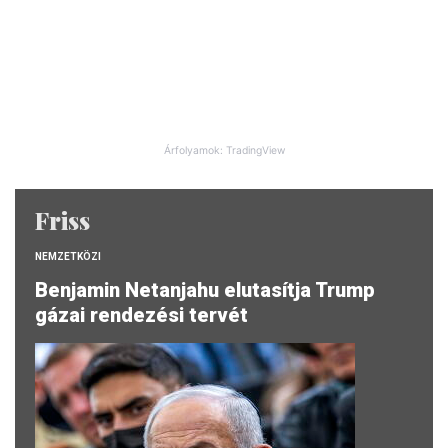
Árfolyamok: TradingView
Friss
NEMZETKÖZI
Benjamin Netanjahu elutasítja Trump
gázai rendezési tervét