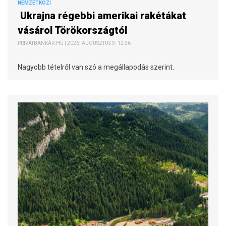
NEMZETKÖZI
Ukrajna régebbi amerikai rakétákat
vásárol Törökországtól
PRIVÁTBANKÁR.HU | 2026. AUGUSZTUS 9. 12:36
Nagyobb tételről van szó a megállapodás szerint.