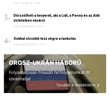
2026. JÚLIUS 18. 11:38
Dörzsölheti a tenyerét, aki a Lidl, a Penny és az Aldi
üzleteiben vásárol
2026. AUGUSZTUS 3. 05:51
Sokkal olcsóbb lesz végre a tankolás
2026. AUGUSZTUS 5. 12:10
OROSZ-UKRÁN HÁBORÚ
Folyamatosan frissülő hírfolyamunkat itt
olvashatja!
Tovább a mellékletre