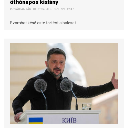
öthónapos kislány
PRIVÁTBANKÁR.HU | 2026. AUGUSZTUS 9. 12:47
Szombat késő este történt a baleset.