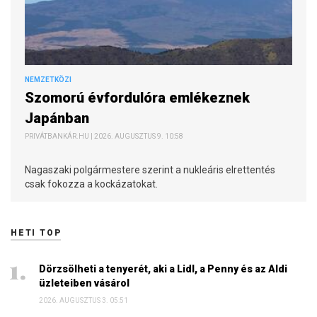
NEMZETKÖZI
Szomorú évfordulóra emlékeznek
Japánban
PRIVÁTBANKÁR.HU | 2026. AUGUSZTUS 9. 10:58
Nagaszaki polgármestere szerint a nukleáris elrettentés
csak fokozza a kockázatokat.
HETI TOP
Dörzsölheti a tenyerét, aki a Lidl, a Penny és az Aldi
üzleteiben vásárol
2026. AUGUSZTUS 3. 05:51