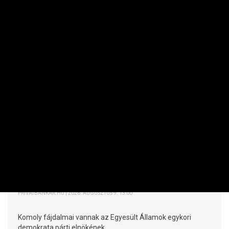
NEMZETKÖZI
Egyre rosszabb állapotban van Joe
Biden
PRIVÁTBANKÁR.HU | 2026. AUGUSZTUS 9. 13:00
Komoly fájdalmai vannak az Egyesült Államok egykori
demokrata párti elnökének.