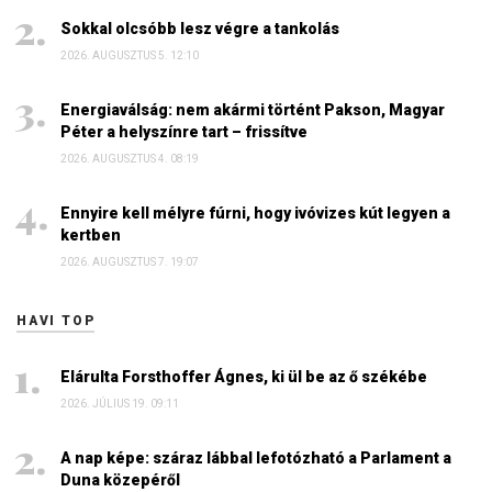
Sokkal olcsóbb lesz végre a tankolás
2026. AUGUSZTUS 5. 12:10
Energiaválság: nem akármi történt Pakson, Magyar
Péter a helyszínre tart – frissítve
2026. AUGUSZTUS 4. 08:19
Ennyire kell mélyre fúrni, hogy ivóvizes kút legyen a
kertben
2026. AUGUSZTUS 7. 19:07
HAVI TOP
Elárulta Forsthoffer Ágnes, ki ül be az ő székébe
2026. JÚLIUS 19. 09:11
A nap képe: száraz lábbal lefotózható a Parlament a
Duna közepéről