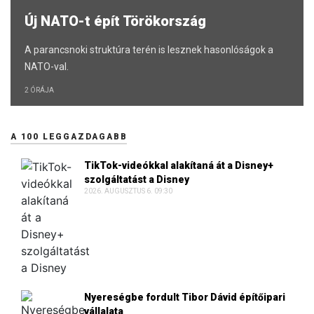
Új NATO-t épít Törökország
A parancsnoki struktúra terén is lesznek hasonlóságok a
NATO-val.
2 ÓRÁJA
A 100 LEGGAZDAGABB
TikTok-videókkal alakítaná át a Disney+
szolgáltatást a Disney
2026. AUGUSZTUS 6. 09:30
Nyereségbe fordult Tibor Dávid építőipari
vállalata