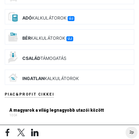
ADÓ
KALKULÁTOROK
ÚJ
BÉR
KALKULÁTOROK
ÚJ
CSALÁD
TÁMOGATÁS
INGATLAN
KALKULÁTOROK
PIAC&PROFIT CIKKEI
A magyarok a világ legnagyobb utazói között
10:04
A Mol és az OTP is szebb osztályzatot kapott
2p
09:01