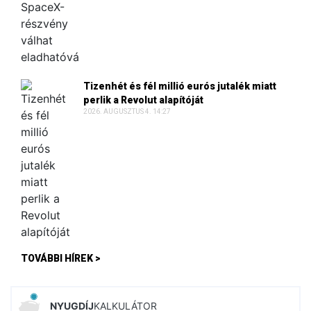
Tizenhét és fél millió eurós jutalék miatt
perlik a Revolut alapítóját
2026. AUGUSZTUS 4. 14:27
TOVÁBBI HÍREK >
NYUGDÍJ
KALKULÁTOR