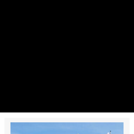
NEMZETKÖZI
Először látogat Belgrádba Volodimir
Zelenszkij
PRIVÁTBANKÁR.HU | 2026. AUGUSZTUS 7. 19:46
A szerb elnökkel való találkozója kockázatos, de a várható
haszon felülírja a megfontolásokat.