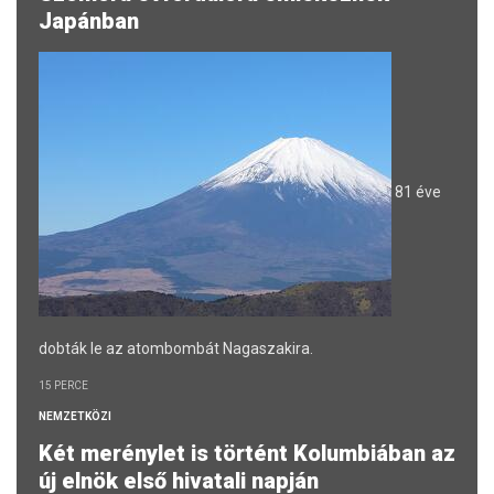
Japánban
81 éve
dobták le az atombombát Nagaszakira.
15 PERCE
NEMZETKÖZI
Két merénylet is történt Kolumbiában az
új elnök első hivatali napján