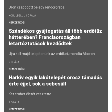
Drón csapódott be egy rendőrőrsbe.
KÖRÜLBELÜL 1 ÓRÁJA
NEMZETKÖZI
Szándékos gyújtogatás áll több erdőtűz
hátterében? Franciaországban
letartóztatások kezdődtek
Újra kell majd telepítenünk az erdőket, mondta Macron.
2 ÓRÁJA
NEMZETKÖZI
Harkiv egyik lakótelepét orosz támadás
érte éjjel, sok a sebesült
Két ember életét vesztette.
2 ÓRÁJA
NEMZETKÖZI