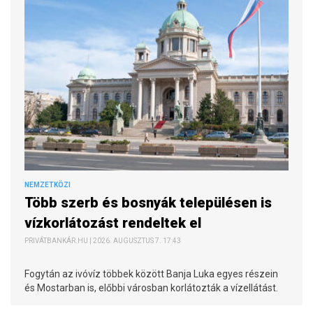
NEMZETKÖZI
Több szerb és bosnyák településen is
vízkorlátozást rendeltek el
PRIVÁTBANKÁR.HU | 2026. AUGUSZTUS 7. 17:43
Fogytán az ivóvíz többek között Banja Luka egyes részein
és Mostarban is, előbbi városban korlátozták a vízellátást.