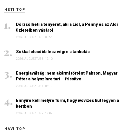
HETI TOP
Dörzsölheti a tenyerét, aki a Lidl, a Penny és az Aldi
üzleteiben vásárol
2026. AUGUSZTUS 3. 05:51
Sokkal olcsóbb lesz végre a tankolás
2026. AUGUSZTUS 5. 12:10
Energiaválság: nem akármi történt Pakson, Magyar
Péter a helyszínre tart – frissítve
2026. AUGUSZTUS 4. 08:19
Ennyire kell mélyre fúrni, hogy ivóvizes kút legyen a
kertben
2026. AUGUSZTUS 7. 19:07
HAVI TOP