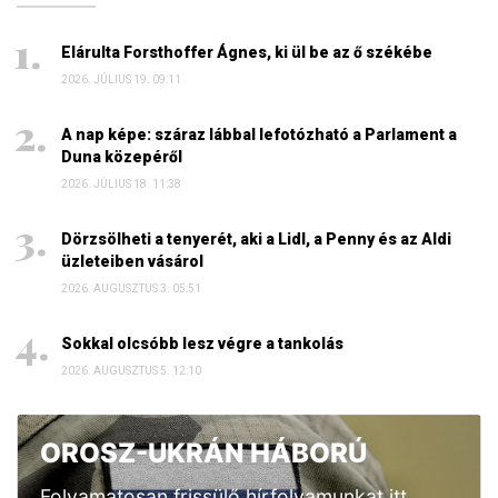
Elárulta Forsthoffer Ágnes, ki ül be az ő székébe
2026. JÚLIUS 19. 09:11
A nap képe: száraz lábbal lefotózható a Parlament a
Duna közepéről
2026. JÚLIUS 18. 11:38
Dörzsölheti a tenyerét, aki a Lidl, a Penny és az Aldi
üzleteiben vásárol
2026. AUGUSZTUS 3. 05:51
Sokkal olcsóbb lesz végre a tankolás
2026. AUGUSZTUS 5. 12:10
OROSZ-UKRÁN HÁBORÚ
Folyamatosan frissülő hírfolyamunkat itt