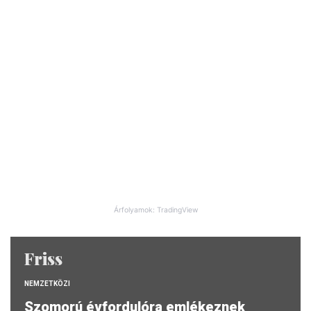
Árfolyamok: TradingView
Friss
NEMZETKÖZI
Szomorú évfordulóra emlékeznek