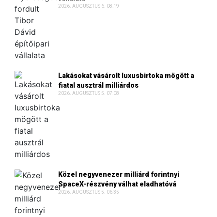
2026. AUGUSZTUS 6. 08:19
Lakásokat vásárolt luxusbirtoka mögött a
fiatal ausztrál milliárdos
2026. AUGUSZTUS 5. 07:08
Közel negyvenezer milliárd forintnyi
SpaceX-részvény válhat eladhatóvá
2026. AUGUSZTUS 5. 06:35