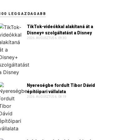
100 LEGGAZDAGABB
TikTok-videókkal alakítaná át a
Disney+ szolgáltatást a Disney
2026. AUGUSZTUS 6. 09:30
Nyereségbe fordult Tibor Dávid
építőipari vállalata
2026. AUGUSZTUS 6. 08:19