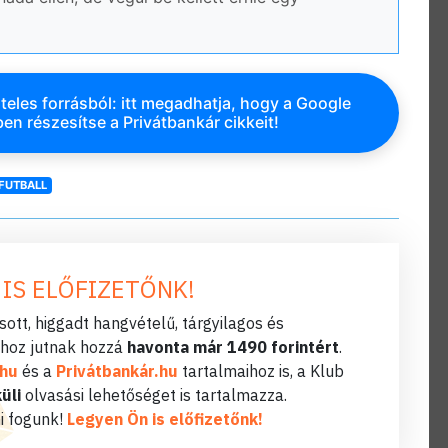
teles forrásból: itt megadhatja, hogy a Google
en részesítse a Privátbankár cikkeit!
FUTBALL
 IS ELŐFIZETŐNK!
ott, higgadt hangvételű, tárgyilagos és
hoz jutnak hozzá
havonta már 1490 forintért
.
.hu
és a
Privátbankár.hu
tartalmaihoz is, a Klub
üli
olvasási lehetőséget is tartalmazza.
i fogunk!
Legyen Ön is előfizetőnk!