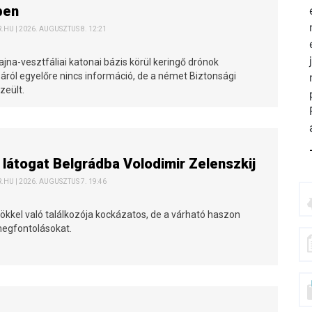
ben
HU | 2026. AUGUSZTUS 8. 12:21
jna-vesztfáliai katonai bázis körül keringő drónok
ról egyelőre nincs információ, de a német Biztonsági
zeült.
 látogat Belgrádba Volodimir Zelenszkij
HU | 2026. AUGUSZTUS 7. 19:46
ökkel való találkozója kockázatos, de a várható haszon
 megfontolásokat.