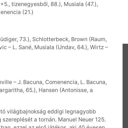
+5., tizenegyesből, 88.), Musiala (47.),
menencia (21.)
üdiger, 73.), Schlotterbeck, Brown (Raum,
ic – L. Sané, Musiala (Undav, 64.), Wirtz –
ville – J. Bacuna, Comenencia, L. Bacuna,
rgaritha, 65.), Hansen (Antonisse, a
rtó világbajnokság eddigi legnagyobb
szereplését a tornán. Manuel Neuer 125.
an, ezzel az első játékos, aki 40 évesen