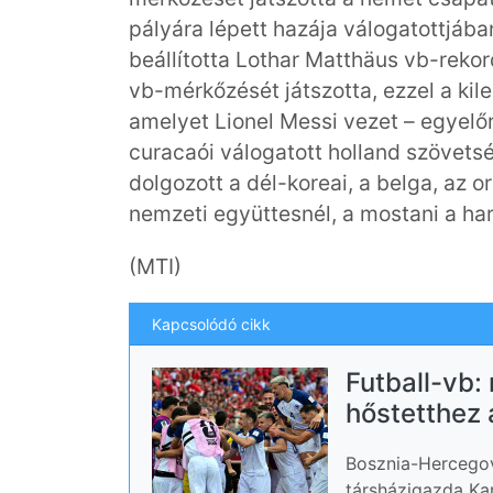
pályára lépett hazája válogatottjába
beállította Lothar Matthäus vb-reko
vb-mérkőzését játszotta, ezzel a kile
amelyet Lionel Messi vezet – egyelőr
curacaói válogatott holland szövets
dolgozott a dél-koreai, a belga, az or
nemzeti együttesnél, a mostani a ha
(MTI)
Kapcsolódó cikk
Futball-vb:
hőstetthez
Bosznia-Hercegov
társházigazda Kan