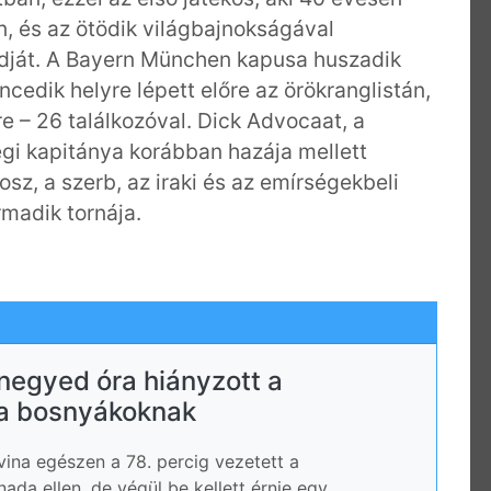
n, és az ötödik világbajnokságával
rdját. A Bayern München kapusa huszadik
ncedik helyre lépett előre az örökranglistán,
e – 26 találkozóval. Dick Advocaat, a
égi kapitánya korábban hazája mellett
osz, a szerb, az iraki és az emírségekbeli
rmadik tornája.
 negyed óra hiányzott a
 a bosnyákoknak
ina egészen a 78. percig vezetett a
ada ellen, de végül be kellett érnie egy