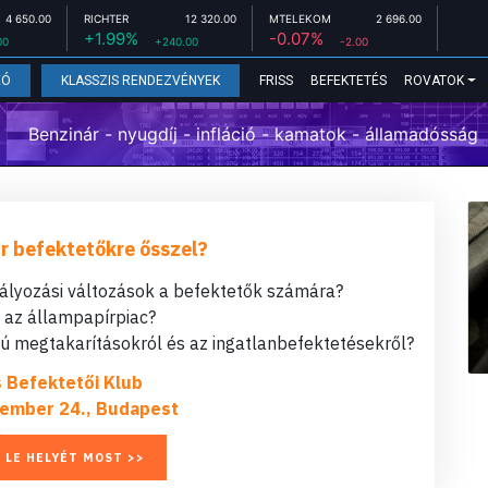
4 650.00
RICHTER
12 320.00
MTELEKOM
2 696.00
+1.99%
-0.07%
00
+240.00
-2.00
FRISS
BEFEKTETÉS
ROVATOK
EÓ
KLASSZIS RENDEZVÉNYEK
Benzinár - nyugdíj - infláció - kamatok - államadósság
r befektetőkre ősszel?
bályozási változások a befektetők számára?
t az állampapírpiac?
 megtakarításokról és az ingatlanbefektetésekről?
s Befektetői Klub
ember 24., Budapest
 LE HELYÉT MOST >>