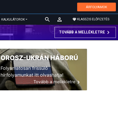
ÁRFOLYAMOK
KLASSZIS ELŐFIZETÉS
KALKULÁTOROK
TOVÁBB A MELLÉKLETRE
OROSZ-UKRÁN HÁBORÚ
Folyamatosan frissülő
hírfolyamunkat itt olvashatja!
Tovább a mellékletre