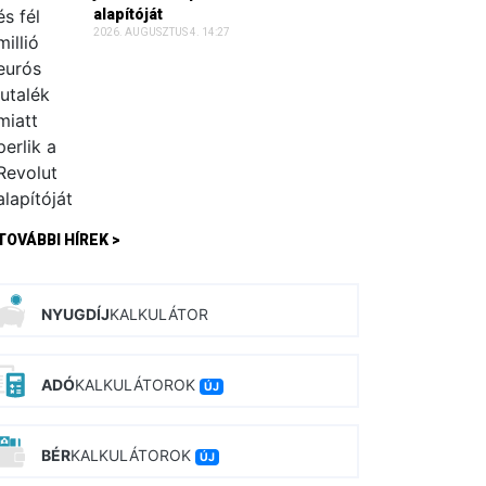
alapítóját
2026. AUGUSZTUS 4. 14:27
TOVÁBBI HÍREK >
NYUGDÍJ
KALKULÁTOR
ADÓ
KALKULÁTOROK
ÚJ
BÉR
KALKULÁTOROK
ÚJ