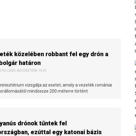
ték közelében robbant fel egy drón a
bolgár határon
HU | 2026. AUGUSZTUS 8. 15:53
minisztérium vizsgálja az esetet, amely a vezeték romániai
rállomásától mindössze 200 méterre történt.
yanús drónok tűntek fel
szágban, ezúttal egy katonai bázis