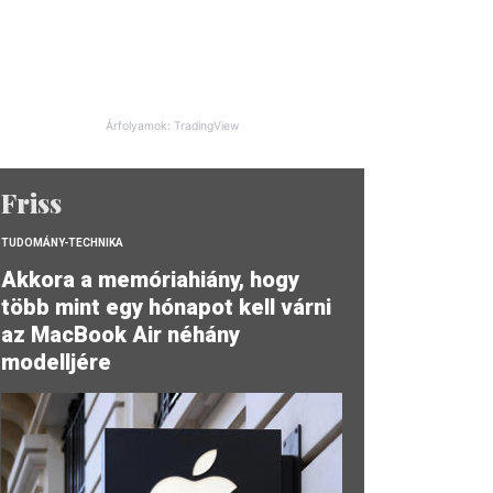
Árfolyamok: TradingView
Friss
TUDOMÁNY-TECHNIKA
Akkora a memóriahiány, hogy
több mint egy hónapot kell várni
az MacBook Air néhány
modelljére