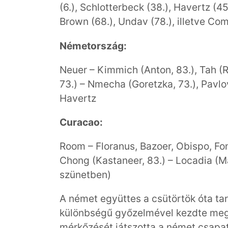
(6.), Schlotterbeck (38.), Havertz (45
Brown (68.), Undav (78.), illetve Co
Németország:
Neuer – Kimmich (Anton, 83.), Tah (R
73.) – Nmecha (Goretzka, 73.), Pavlov
Havertz
Curacao:
Room – Floranus, Bazoer, Obispo, Fon
Chong (Kastaneer, 83.) – Locadia (Ma
szünetben)
A német együttes a csütörtök óta ta
különbségű győzelmével kezdte meg 
mérkőzését játszotta a német csapatb