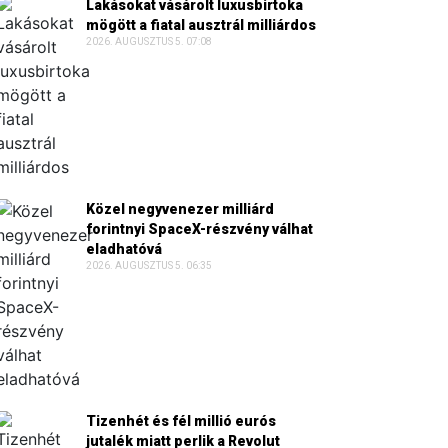
Lakásokat vásárolt luxusbirtoka
mögött a fiatal ausztrál milliárdos
2026. AUGUSZTUS 5. 07:08
Közel negyvenezer milliárd
forintnyi SpaceX-részvény válhat
eladhatóvá
2026. AUGUSZTUS 5. 06:35
Tizenhét és fél millió eurós
jutalék miatt perlik a Revolut