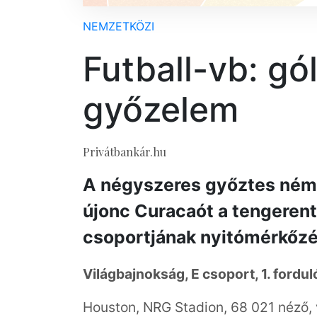
NEMZETKÖZI
Futball-vb: g
győzelem
Privátbankár.hu
A négyszeres győztes néme
újonc Curacaót a tengerent
csoportjának nyitómérkőz
Világbajnokság, E csoport, 1. ford
Houston, NRG Stadion, 68 021 néző, 