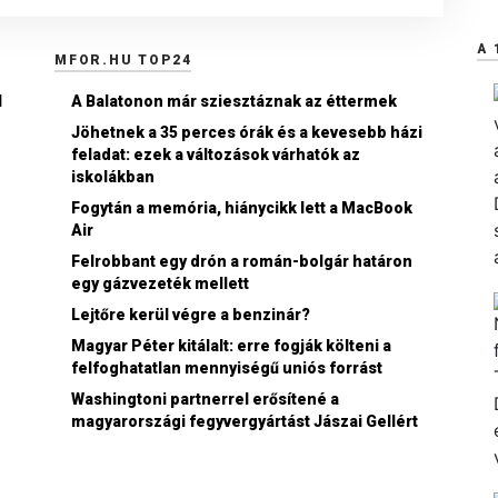
A 
MFOR.HU TOP24
l
A Balatonon már sziesztáznak az éttermek
Jöhetnek a 35 perces órák és a kevesebb házi
feladat: ezek a változások várhatók az
iskolákban
Fogytán a memória, hiánycikk lett a MacBook
Air
Felrobbant egy drón a román-bolgár határon
egy gázvezeték mellett
Lejtőre kerül végre a benzinár?
Magyar Péter kitálalt: erre fogják költeni a
felfoghatatlan mennyiségű uniós forrást
Washingtoni partnerrel erősítené a
magyarországi fegyvergyártást Jászai Gellért