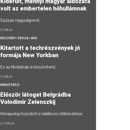
Kiderült, mennyi magyar áldozata
volt az embertelen hőhullámnak
Százas nagyságrend.
9 ÓRÁJA
RÉSZVÉNY / DEVIZA / ÁRU
Kitartott a techrészvények jó
formája New Yorkban
Ez az Nvidiának is köszönhető.
9 ÓRÁJA
NEMZETKÖZI
Először látogat Belgrádba
Volodimir Zelenszkij
Hónapokig húzódott a találkozó előkészítése.
23 ÓRÁJA