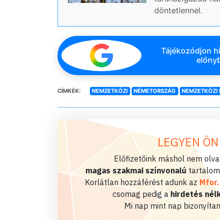
döntetlennel.
Tájékozódjon hi
előnyb
CÍMKÉK:
NEMZETKÖZI
NÉMETORSZÁG
NEMZETKÖZI 
LEGYEN ÖN
Előfizetőink máshol nem olvas
magas szakmai színvonalú
tartalom
Korlátlan hozzáférést adunk az
Mfor
csomag pedig a
hirdetés nélk
Mi nap mint nap bizonyítan