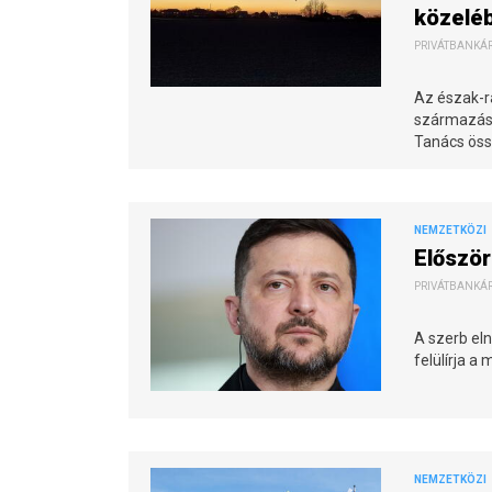
közelé
PRIVÁTBANKÁR.
Az észak-ra
származásá
Tanács öss
NEMZETKÖZI
Először
PRIVÁTBANKÁR.
A szerb eln
felülírja a
NEMZETKÖZI