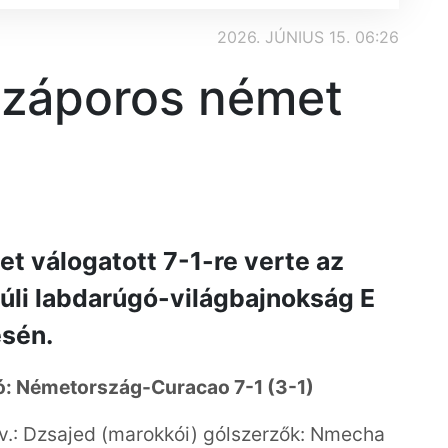
2026. JÚNIUS 15. 06:26
ólzáporos német
t válogatott 7-1-re verte az
úli labdarúgó-világbajnokság E
ésén.
uló: Németország-Curacao 7-1 (3-1)
v.: Dzsajed (marokkói) gólszerzők: Nmecha