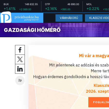
BUX
148 632.55
OTP
46 890.00
MOL
+1.41%
+2.16%
+0.22%
+2 069.00
+990.00
+10.
VÁMHÁBORÚ
KLASSZIS VID
GAZDASÁGI HŐMÉRŐ
Mi vár a magya
Mit jelentenek az adózási és sza
Merre tar
Hogyan érdemes gondolkodni a hosszú távú
2p
Klasszi
2026. szept
FOGLALJA