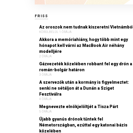
FRISS
Az oroszok nem tudnak kiszeretni Vietnámbó
KÖRÜLBELÜL 1 ÓRÁJA
Akkora a memóriahiány, hogy több mint egy
hónapot kell várni az MacBook Air néhány
modelljére
2 ÓRÁJA
Gázvezeték közelében robbant fel egy drón a
román-bolgár határon
3 ÓRÁJA
A szervezők után a kormány is figyelmeztet:
senki ne sétáljon át a Dunán a Sziget
Fesztiválra
4 ÓRÁJA
Megnevezte elnökjelöltjét a Tisza Párt
5 ÓRÁJA
Újabb gyanús drónok tűntek fel
Németországban, ezúttal egy katonai bázis
közelében