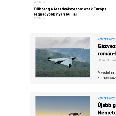
6 ÓRÁJA
Dübörög a fesztiválszezon: ezek Európa
legnagyobb nyári bulijai
7 ÓRÁJA
NEMZETKÖZI
Gázveze
román-
PRIVÁTBANKÁR.
A védelmi 
kompresszo
NEMZETKÖZI
Újabb g
Németor