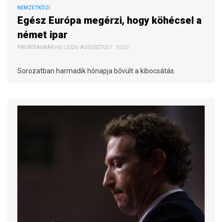
NEMZETKÖZI
Egész Európa megérzi, hogy köhécsel a
német ipar
PRIVÁTBANKÁR.HU | 2026. AUGUSZTUS 7. 10:20
Sorozatban harmadik hónapja bővült a kibocsátás.