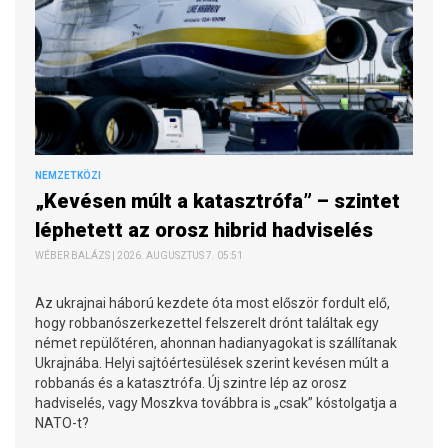
NEMZETKÖZI
„Kevésen múlt a katasztrófa” – szintet
léphetett az orosz hibrid hadviselés
WÉBER BALÁZS | 2026. AUGUSZTUS 7. 05:51
Az ukrajnai háború kezdete óta most először fordult elő,
hogy robbanószerkezettel felszerelt drónt találtak egy
német repülőtéren, ahonnan hadianyagokat is szállítanak
Ukrajnába. Helyi sajtóértesülések szerint kevésen múlt a
robbanás és a katasztrófa. Új szintre lép az orosz
hadviselés, vagy Moszkva továbbra is „csak” kóstolgatja a
NATO-t?