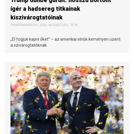
Trump dühbe gurult: hosszú börtönt
ígér a hadsereg titkainak
kiszivárogtatóinak
PRIVÁTBANKÁR.HU | 2026. AUGUSZTUS 6. 19:18
„El fogjuk kapni őket” – az amerikai elnök keményen üzent
a szivárogtatóknak.