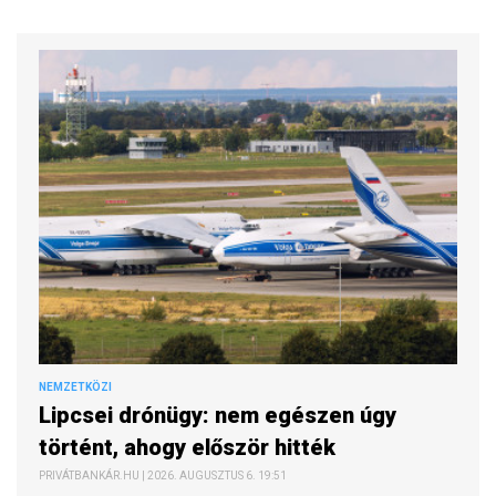
NEMZETKÖZI
Lipcsei drónügy: nem egészen úgy
történt, ahogy először hitték
PRIVÁTBANKÁR.HU | 2026. AUGUSZTUS 6. 19:51