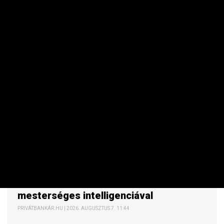
NEMZETKÖZI
Hihetetlen mit hoztak létre
mesterséges intelligenciával
PRIVÁTBANKÁR.HU | 2026. AUGUSZTUS 7. 11:44