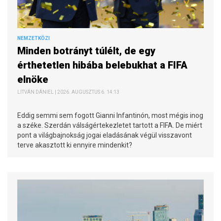
NEMZETKÖZI
Minden botrányt túlélt, de egy
érthetetlen hibába belebukhat a FIFA
elnöke
LITVÁN DÁNIEL | 2026. AUGUSZTUS 6. 14:13
Eddig semmi sem fogott Gianni Infantinón, most mégis inog
a széke. Szerdán válságértekezletet tartott a FIFA. De miért
pont a világbajnokság jogai eladásának végül visszavont
terve akasztott ki ennyire mindenkit?