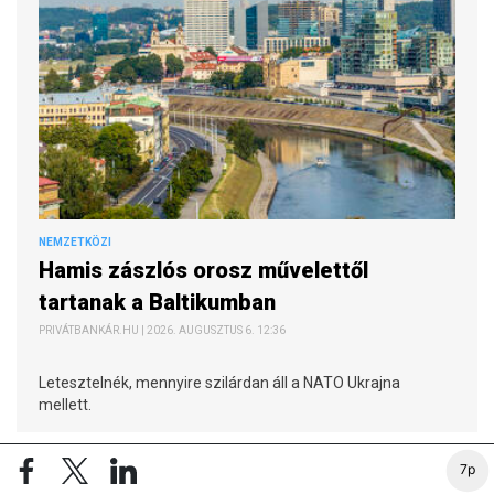
NEMZETKÖZI
Hamis zászlós orosz művelettől
tartanak a Baltikumban
PRIVÁTBANKÁR.HU | 2026. AUGUSZTUS 6. 12:36
Letesztelnék, mennyire szilárdan áll a NATO Ukrajna
mellett.
7p
HETI TOP