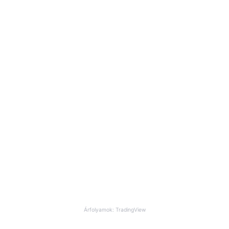
Árfolyamok: TradingView