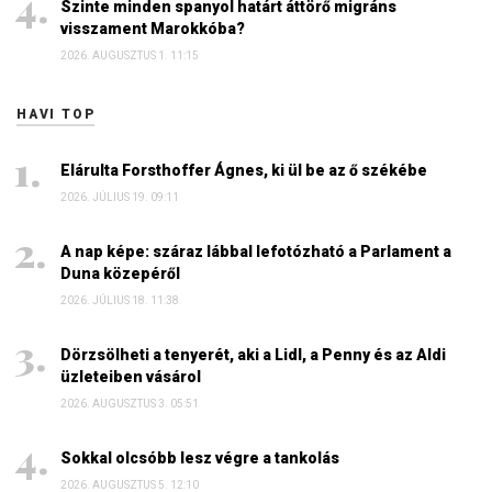
Szinte minden spanyol határt áttörő migráns
visszament Marokkóba?
2026. AUGUSZTUS 1. 11:15
HAVI TOP
Elárulta Forsthoffer Ágnes, ki ül be az ő székébe
2026. JÚLIUS 19. 09:11
A nap képe: száraz lábbal lefotózható a Parlament a
Duna közepéről
2026. JÚLIUS 18. 11:38
Dörzsölheti a tenyerét, aki a Lidl, a Penny és az Aldi
üzleteiben vásárol
2026. AUGUSZTUS 3. 05:51
Sokkal olcsóbb lesz végre a tankolás
2026. AUGUSZTUS 5. 12:10