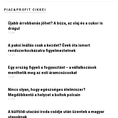
PIAC&PROFIT CIKKEI
Újabb árrobbanás jöhet? A búza, az olaj és a cukor is
drágul
12:44
A paksi leállás csak a kezdet? Évek óta ismert
rendszerkockázatra figyelmeztetnek
12:23
Egy ország figyeli a fogyasztást – a vállalkozások
menthetik meg az esti áramcsúcsokat
12:01
Nincs olyan, hogy egészséges élelmiszer?
Megdöbbentő a helyzet a boltok polcain
11:43
A külföldi utazási iroda csődje után üzentek a magyar
utasoknak