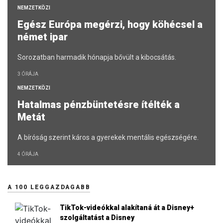
NEMZETKÖZI
Egész Európa megérzi, hogy köhécsel a
német ipar
Sorozatban harmadik hónapja bővült a kibocsátás.
3 ÓRÁJA
NEMZETKÖZI
Hatalmas pénzbüntetésre ítélték a
Metát
A bíróság szerint káros a gyerekek mentális egészségére.
4 ÓRÁJA
A 100 LEGGAZDAGABB
TikTok-videókkal alakítaná át a Disney+
szolgáltatást a Disney