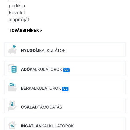
TOVÁBBI HÍREK >
NYUGDÍJ
KALKULÁTOR
ADÓ
KALKULÁTOROK
ÚJ
BÉR
KALKULÁTOROK
ÚJ
CSALÁD
TÁMOGATÁS
INGATLAN
KALKULÁTOROK