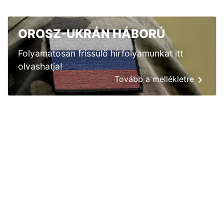
OROSZ-UKRÁN HÁBORÚ
Folyamatosan frissülő hírfolyamunkat itt
olvashatja!
Tovább a mellékletre