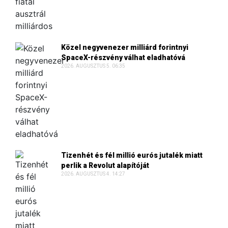
Közel negyvenezer milliárd forintnyi
SpaceX-részvény válhat eladhatóvá
2026. AUGUSZTUS 5. 06:35
Tizenhét és fél millió eurós jutalék miatt
perlik a Revolut alapítóját
2026. AUGUSZTUS 4. 14:27