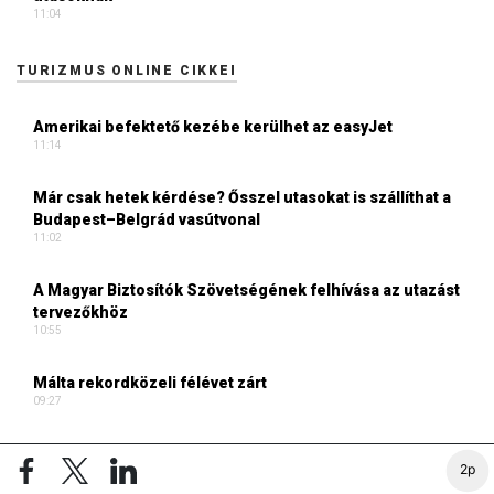
11:04
TURIZMUS ONLINE CIKKEI
Amerikai befektető kezébe kerülhet az easyJet
11:14
Már csak hetek kérdése? Ősszel utasokat is szállíthat a
Budapest–Belgrád vasútvonal
11:02
A Magyar Biztosítók Szövetségének felhívása az utazást
tervezőkhöz
10:55
Málta rekordközeli félévet zárt
09:27
Bécsi különleges helyek: eddig zárva volt a
2p
nagyközönség előtt, szeptemberben viszont bárki