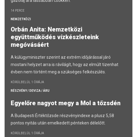
gázolaj ára lassabban csökken.
14 PERCE
NEMZETKÖZI
Orbán Anita: Nemzetközi
együttműködés vízkészleteink
megóvásáért
A külügyminiszter szerint az extrém időjárással járó
mostani helyzet arra is rávilágít, hogy az elmúlt tizenhat
évben nem történt meg a szükséges felkészülés.
KÖRÜLBELÜL 1 ÓRÁJA
RÉSZVÉNY / DEVIZA / ÁRU
Egyelőre nagyot megy a Mol a tőzsdén
A Budapesti Értéktőzsde részvényindexe a plusz 5,58
pontos nyitás után emelkedett pénteken délelőtt.
KÖRÜLBELÜL 1 ÓRÁJA