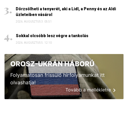
Dörzsölheti a tenyerét, aki a Lidl, a Penny és az Aldi
üzleteiben vásárol
2026. AUGUSZTUS 3. 05:51
Sokkal olcsóbb lesz végre a tankolás
2026. AUGUSZTUS 5. 12:10
OROSZ-UKRÁN HÁBORÚ
Folyamatosan frissülő hírfolyamunkat itt
olvashatja!
Tovább a mellékletre