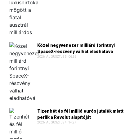
Közel negyvenezer milliárd forintnyi
SpaceX-részvény válhat eladhatóvá
2026. AUGUSZTUS 5. 06:35
Tizenhét és fél millió eurós jutalék miatt
perlik a Revolut alapítóját
2026. AUGUSZTUS 4. 14:27