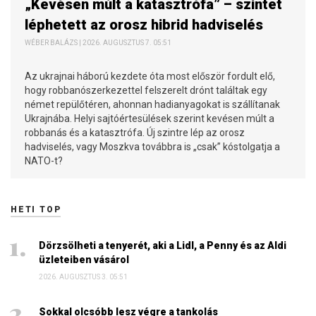
„Kevésen múlt a katasztrófa” – szintet
léphetett az orosz hibrid hadviselés
WÉBER BALÁZS | 2026. AUGUSZTUS 7. 05:51
Az ukrajnai háború kezdete óta most először fordult elő,
hogy robbanószerkezettel felszerelt drónt találtak egy
német repülőtéren, ahonnan hadianyagokat is szállítanak
Ukrajnába. Helyi sajtóértesülések szerint kevésen múlt a
robbanás és a katasztrófa. Új szintre lép az orosz
hadviselés, vagy Moszkva továbbra is „csak” kóstolgatja a
NATO-t?
HETI TOP
Dörzsölheti a tenyerét, aki a Lidl, a Penny és az Aldi
üzleteiben vásárol
2026. AUGUSZTUS 3. 05:51
Sokkal olcsóbb lesz végre a tankolás