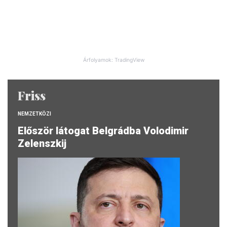
Árfolyamok: TradingView
Friss
NEMZETKÖZI
Először látogat Belgrádba Volodimir
Zelenszkij