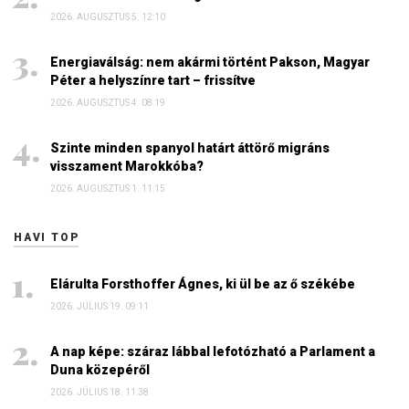
2026. AUGUSZTUS 5. 12:10
Energiaválság: nem akármi történt Pakson, Magyar
Péter a helyszínre tart – frissítve
2026. AUGUSZTUS 4. 08:19
Szinte minden spanyol határt áttörő migráns
visszament Marokkóba?
2026. AUGUSZTUS 1. 11:15
HAVI TOP
Elárulta Forsthoffer Ágnes, ki ül be az ő székébe
2026. JÚLIUS 19. 09:11
A nap képe: száraz lábbal lefotózható a Parlament a
Duna közepéről
2026. JÚLIUS 18. 11:38