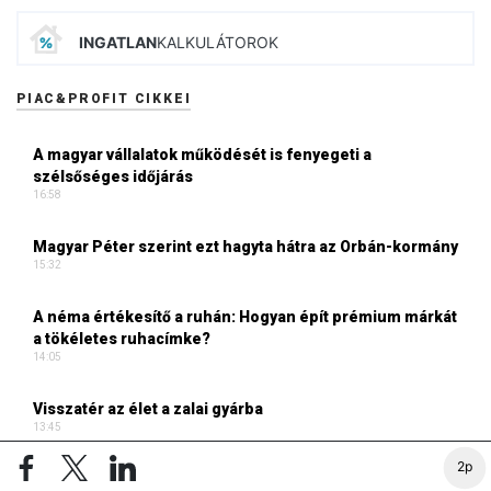
INGATLAN
KALKULÁTOROK
PIAC&PROFIT CIKKEI
A magyar vállalatok működését is fenyegeti a
szélsőséges időjárás
16:58
Magyar Péter szerint ezt hagyta hátra az Orbán-kormány
15:32
A néma értékesítő a ruhán: Hogyan épít prémium márkát
a tökéletes ruhacímke?
14:05
Visszatér az élet a zalai gyárba
13:45
2p
Újabb árrobbanás jöhet? A búza, az olaj és a cukor is