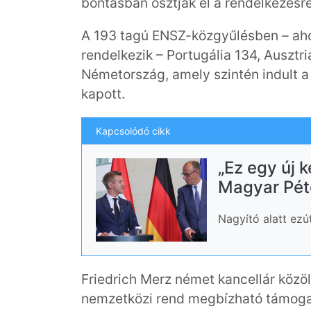
bontásban osztják el a rendelkezésre
A 193 tagú ENSZ-közgyűlésben – aho
rendelkezik – Portugália 134, Ausztr
Németország, amely szintén indult 
kapott.
Kapcsolódó cikk
„Ez egy új 
Magyar Pét
Nagyító alatt ezút
Friedrich Merz német kancellár közöl
nemzetközi rend megbízható támoga