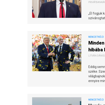
PRIVÁTBANKÁR.
„El fogjuk 
szivárogta
NEMZETKÖZI
Minden 
hibába 
LITVÁN DÁNIEL
Eddig semm
széke. Szer
világbajnok
ennyire mi
NEMZETKÖZI