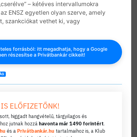
„cserélve” – kétéves intervallumokra
 az ENSZ egyetlen olyan szerve, amely
t, szankciókat vethet ki, vagy
teles forrásból: itt megadhatja, hogy a Google
en részesítse a Privátbankár cikkeit!
ÁG
 IS ELŐFIZETŐNK!
ott, higgadt hangvételű, tárgyilagos és
hoz jutnak hozzá
havonta már 1490 forintért
.
.hu
és a
Privátbankár.hu
tartalmaihoz is, a Klub