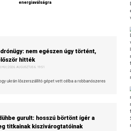
energiaválságra
 drónügy: nem egészen úgy történt,
lőször hitték
HU | 2026. AUGUSZTUS 6. 19:51
ogy ukrán lőszerszállító gépet vett célba a robbanószeres
ühbe gurult: hosszú börtönt ígér a
g titkainak kiszivárogtatóinak