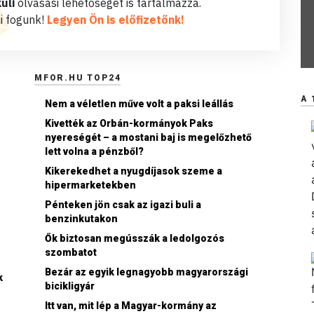
üli
olvasási lehetőséget is tartalmazza.
i fogunk!
Legyen Ön is előfizetőnk!
MFOR.HU TOP24
A 
Nem a véletlen műve volt a paksi leállás
Kivették az Orbán-kormányok Paks
nyereségét – a mostani baj is megelőzhető
lett volna a pénzből?
Kikerekedhet a nyugdíjasok szeme a
hipermarketekben
Pénteken jön csak az igazi buli a
benzinkutakon
Ők biztosan megússzák a ledolgozós
szombatot
Bezár az egyik legnagyobb magyarországi
k
bicikligyár
Itt van, mit lép a Magyar-kormány az