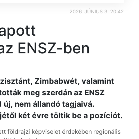
2026. JÚNIUS 3. 20:42
apott
az ENSZ-ben
gizisztánt, Zimbabwét, valamint
ztották meg szerdán az ENSZ
új, nem állandó tagjaivá.
től két évre töltik be a pozíciót.
tt földrajzi képviselet érdekében regionális