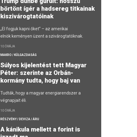
Trump dühbe gurult: hosszú
börtönt ígér a hadsereg titkainak
kiszivárogtatóinak
„El fogjuk kapni őket” – az amerikai
elnök keményen üzent a szivárogtatóknak.
10 ÓRÁJA
MAKRO / KÜLGAZDASÁG
Súlyos kijelentést tett Magyar
Péter: szerinte az Orbán-
kormány tudta, hogy baj van
Tudták, hogy a magyar energiarendszer a
végnapjait éli.
10 ÓRÁJA
RÉSZVÉNY / DEVIZA / ÁRU
A kánikula mellett a forint is
izzadt ma