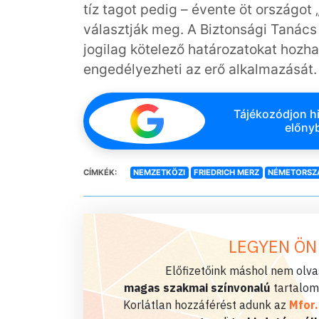
tíz tagot pedig – évente öt országot 
választják meg. A Biztonsági Tanács
jogilag kötelező határozatokat hozha
engedélyezheti az erő alkalmazását.
Tájékozódjon hi
előnyb
CÍMKÉK:
NEMZETKÖZI
FRIEDRICH MERZ
NÉMETORSZ
LEGYEN ÖN
Előfizetőink máshol nem olvas
magas szakmai színvonalú
tartalom
Korlátlan hozzáférést adunk az
Mfor