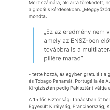
Merz számára, aki arra törekedett, h
a globális kérdésekben. „Meggyőződé
mondta.
„Ez az eredmény nem vá
amely az ENSZ-ben előt
továbbra is a multilate
pillére marad”
- tette hozzá, és egyben gratulált 
és Tobago Panamát, Portugália és Au
Kirgizisztán pedig Pakisztánt váltja
A 15 fős Biztonsági Tanácsban öt hel
Egyesült Királyság, Franciaország, K