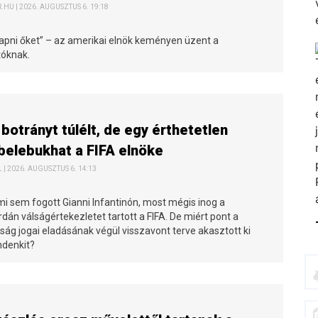
HU | 2026. AUGUSZTUS 6. 19:18
kapni őket” – az amerikai elnök keményen üzent a
tóknak.
botrányt túlélt, de egy érthetetlen
belebukhat a FIFA elnöke
 | 2026. AUGUSZTUS 6. 14:13
i sem fogott Gianni Infantinón, most mégis inog a
dán válságértekezletet tartott a FIFA. De miért pont a
ság jogai eladásának végül visszavont terve akasztott ki
ndenkit?