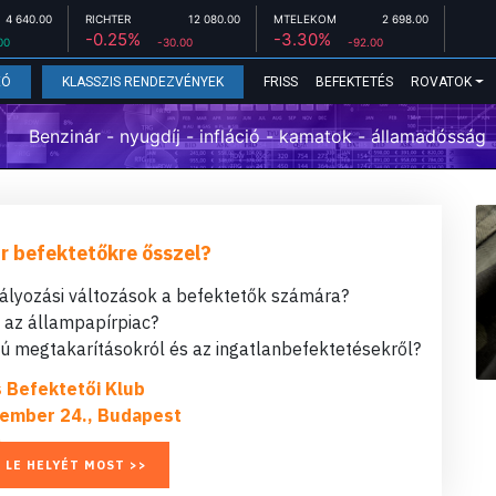
4 640.00
RICHTER
12 080.00
MTELEKOM
2 698.00
-0.25%
-3.30%
00
-30.00
-92.00
FRISS
BEFEKTETÉS
ROVATOK
EÓ
KLASSZIS RENDEZVÉNYEK
Benzinár - nyugdíj - infláció - kamatok - államadósság
r befektetőkre ősszel?
bályozási változások a befektetők számára?
t az állampapírpiac?
 megtakarításokról és az ingatlanbefektetésekről?
s Befektetői Klub
ember 24., Budapest
 LE HELYÉT MOST >>