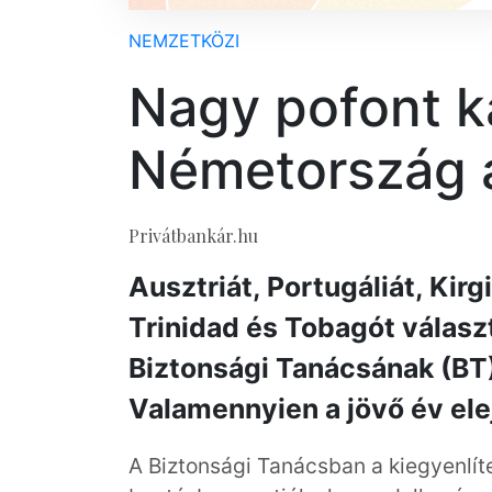
NEMZETKÖZI
Nagy pofont k
Németország 
Privátbankár.hu
Ausztriát, Portugáliát, Kir
Trinidad és Tobagót válas
Biztonsági Tanácsának (BT) 
Valamennyien a jövő év elejé
A Biztonsági Tanácsban a kiegyenlíte