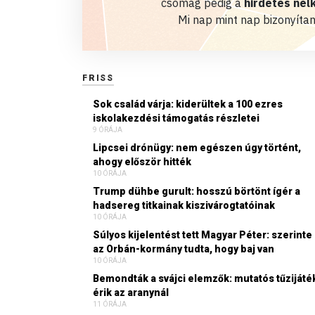
csomag pedig a
hirdetés nélk
Mi nap mint nap bizonyítan
FRISS
Sok család várja: kiderültek a 100 ezres
iskolakezdési támogatás részletei
9 ÓRÁJA
Lipcsei drónügy: nem egészen úgy történt,
ahogy először hitték
10 ÓRÁJA
Trump dühbe gurult: hosszú börtönt ígér a
hadsereg titkainak kiszivárogtatóinak
10 ÓRÁJA
Súlyos kijelentést tett Magyar Péter: szerinte
az Orbán-kormány tudta, hogy baj van
10 ÓRÁJA
Bemondták a svájci elemzők: mutatós tűzijáté
érik az aranynál
11 ÓRÁJA