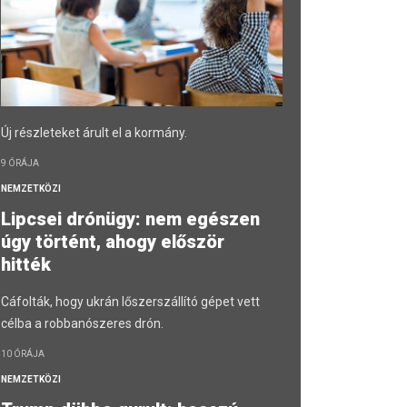
Új részleteket árult el a kormány.
9 ÓRÁJA
NEMZETKÖZI
Lipcsei drónügy: nem egészen
úgy történt, ahogy először
hitték
Cáfolták, hogy ukrán lőszerszállító gépet vett
célba a robbanószeres drón.
10 ÓRÁJA
NEMZETKÖZI