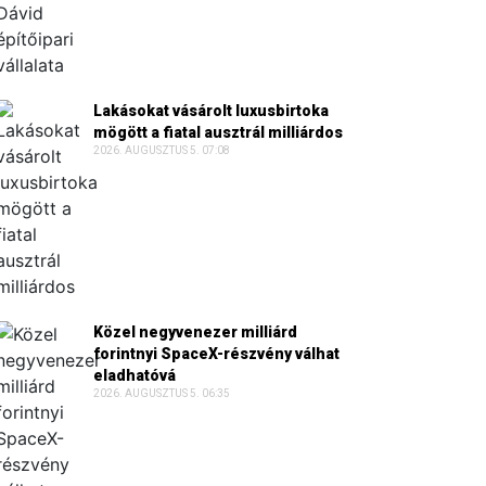
Lakásokat vásárolt luxusbirtoka
mögött a fiatal ausztrál milliárdos
2026. AUGUSZTUS 5. 07:08
Közel negyvenezer milliárd
forintnyi SpaceX-részvény válhat
eladhatóvá
2026. AUGUSZTUS 5. 06:35