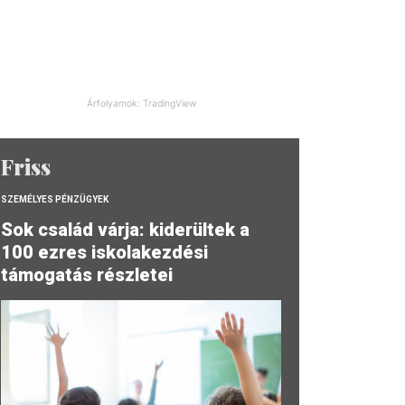
Árfolyamok: TradingView
Friss
SZEMÉLYES PÉNZÜGYEK
Sok család várja: kiderültek a
100 ezres iskolakezdési
támogatás részletei