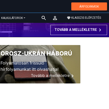
ÁRFOLYAMOK
KLASSZIS ELŐFIZETÉS
KALKULÁTOROK
TOVÁBB A MELLÉKLETRE
OROSZ-UKRÁN HÁBORÚ
Folyamatosan frissülő
hírfolyamunkat itt olvashatja!
Tovább a mellékletre