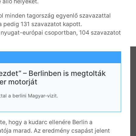
 álló helyeket.
l minden tagország egyenlő szavazattal
ia pedig 131 szavazatot kapott.
a nyugat-európai csoportban, 104 szavazatot
kezdet” – Berlinben is megtolták
er motorját
tal a berlini Magyar-vizit.
te, hogy a kudarc ellenére Berlin a
tója marad. Az eredmény csapást jelent