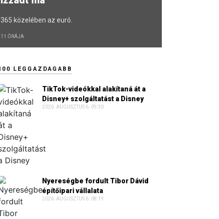
365 közelében az euró.
11 ÓRÁJA
100 LEGGAZDAGABB
TikTok-videókkal alakítaná át a
Disney+ szolgáltatást a Disney
2026. AUGUSZTUS 6. 09:30
Nyereségbe fordult Tibor Dávid
építőipari vállalata
2026. AUGUSZTUS 6. 08:19