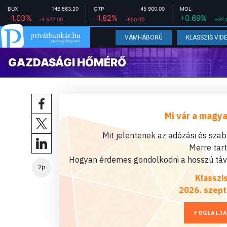
BUX
146 563.20
OTP
45 900.00
MOL
-1.03%
-1.82%
+0.69%
-1 522.00
-850.00
+32.
VÁMHÁBORÚ
KLASSZIS VID
GAZDASÁGI HŐMÉRŐ
Mi vár a magya
Mit jelentenek az adózási és sza
Merre tar
Hogyan érdemes gondolkodni a hosszú távú
2p
Klasszi
2026. szept
FOGLALJA