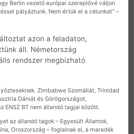
ogy Berlin vezető európai szereplővé váljon
ssel pályáztunk. Nem értük el a célunkat” –
ltoztat azon a feladaton,
tünk áll. Németország
rális rendszer megbízható
a győzteseknek. Zimbabwe Szomáliát, Trinidad
sztria Dániát és Görögországot,
 az ENSZ BT nem állandó tagjai között.
yet az állandó tagok – Egyesült Államok,
ína, Oroszország – foglalnak el, a maradék