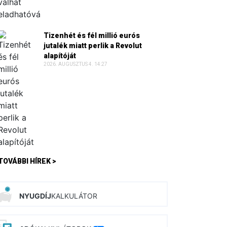
Tizenhét és fél millió eurós
jutalék miatt perlik a Revolut
alapítóját
2026. AUGUSZTUS 4. 14:27
TOVÁBBI HÍREK >
NYUGDÍJ
KALKULÁTOR