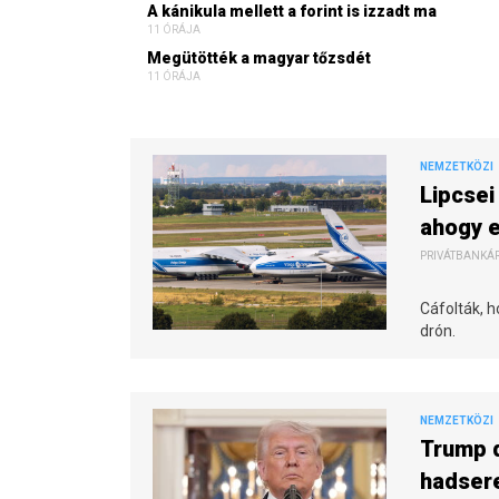
A kánikula mellett a forint is izzadt ma
11 ÓRÁJA
Megütötték a magyar tőzsdét
11 ÓRÁJA
NEMZETKÖZI
Lipcsei
ahogy e
PRIVÁTBANKÁR.
Cáfolták, h
drón.
NEMZETKÖZI
Trump d
hadsere