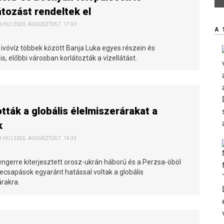
átozást rendeltek el
HU | 2026. AUGUSZTUS 7. 17:43
A 
 ivóvíz többek között Banja Luka egyes részein és
s, előbbi városban korlátozták a vízellátást.
ották a globális élelmiszerárakat a
k
HU | 2026. AUGUSZTUS 7. 14:33
engerre kiterjesztett orosz-ukrán háború és a Perzsa-öböl
ecsapások egyaránt hatással voltak a globális
árakra.