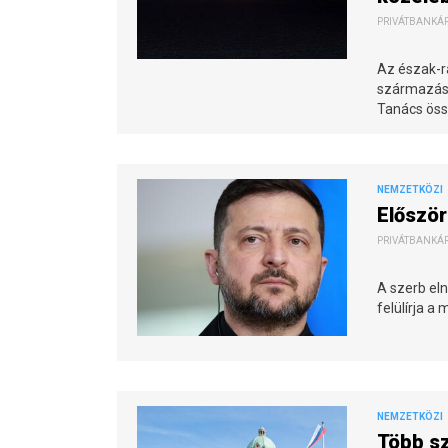
PRIVÁTBANKÁR.
Az észak-ra
származásá
Tanács öss
NEMZETKÖZI
Először
PRIVÁTBANKÁR.
A szerb eln
felülírja a
NEMZETKÖZI
Több sz