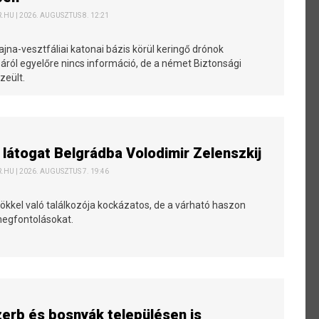
HU | 2026. AUGUSZTUS 8. 12:21
jna-vesztfáliai katonai bázis körül keringő drónok
ról egyelőre nincs információ, de a német Biztonsági
zeült.
 látogat Belgrádba Volodimir Zelenszkij
HU | 2026. AUGUSZTUS 7. 19:46
ökkel való találkozója kockázatos, de a várható haszon
 megfontolásokat.
erb és bosnyák településen is