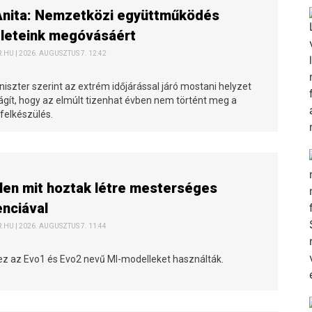
Anita: Nemzetközi együttműködés
zleteink megóvásáért
HU | 2026. AUGUSZTUS 7. 12:42
iszter szerint az extrém időjárással járó mostani helyzet
ilágít, hogy az elmúlt tizenhat évben nem történt meg a
felkészülés.
len mit hoztak létre mesterséges
enciával
HU | 2026. AUGUSZTUS 7. 11:44
hez az Evo1 és Evo2 nevű MI-modelleket használták.