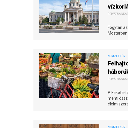
vízkorl
PRIVÁTBANKÁR.
Fogytán az
Mostarban i
NEMZETKÖZI
Felhajt
háború
PRIVÁTBANKÁR.
A Fekete-t
menti össz
élelmiszer
NEMZETKÖZI