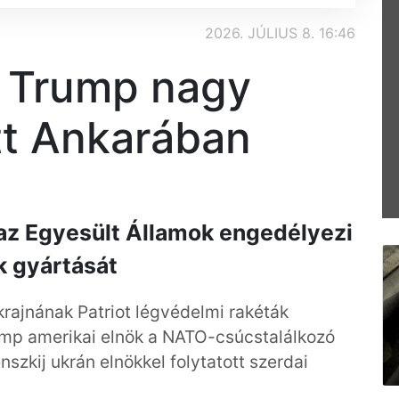
2026. JÚLIUS 8. 16:46
 Trump nagy
tt Ankarában
 az Egyesült Államok engedélyezi
k gyártását
rajnának Patriot légvédelmi rakéták
rump amerikai elnök a NATO-csúcstalálkozó
szkij ukrán elnökkel folytatott szerdai