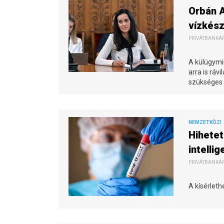
Orbán 
vízkés
PRIVÁTBANKÁR.
A külügymin
arra is ráv
szükséges 
NEMZETKÖZI
Hihetet
intellig
PRIVÁTBANKÁR.
A kísérlet