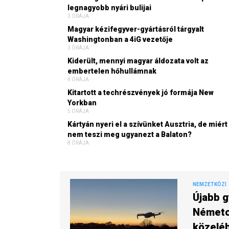
legnagyobb nyári bulijai
3 ÓRÁJA
Magyar kézifegyver-gyártásról tárgyalt
Washingtonban a 4iG vezetője
3 ÓRÁJA
Kiderült, mennyi magyar áldozata volt az
embertelen hőhullámnak
4 ÓRÁJA
Kitartott a techrészvények jó formája New
Yorkban
5 ÓRÁJA
Kártyán nyeri el a szívünket Ausztria, de miért
nem teszi meg ugyanezt a Balaton?
8 ÓRÁJA
NEMZETKÖZI
Újabb g
Németor
közelé