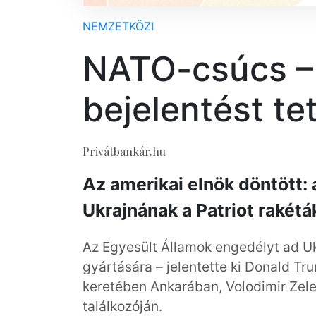
NEMZETKÖZI
NATO-csúcs –
bejelentést te
Privátbankár.hu
Az amerikai elnök döntött:
Ukrajnának a Patriot rakétá
Az Egyesült Államok engedélyt ad Uk
gyártására – jelentette ki Donald T
keretében Ankarában, Volodimir Zelen
találkozóján.