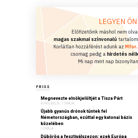
LEGYEN ÖN
Előfizetőink máshol nem olvas
magas szakmai színvonalú
tartalom
Korlátlan hozzáférést adunk az
Mfor
csomag pedig a
hirdetés nélk
Mi nap mint nap bizonyítan
FRISS
Megnevezte elnökjelöltjét a Tisza Párt
KÖRÜLBELÜL 1 ÓRÁJA
Újabb gyanús drónok tűntek fel
Németországban, ezúttal egy katonai bázis
közelében
2 ÓRÁJA
Dübörög a fesztiválszezon: ezek Európa