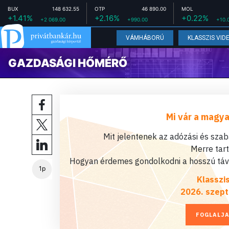
BUX
148 632.55
OTP
46 890.00
MOL
+1.41%
+2.16%
+0.22%
+2 069.00
+990.00
+10.
VÁMHÁBORÚ
KLASSZIS VID
GAZDASÁGI HŐMÉRŐ
Mi vár a magya
Mit jelentenek az adózási és sza
Merre tar
Hogyan érdemes gondolkodni a hosszú távú
1p
Klasszi
2026. szept
FOGLALJA