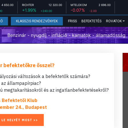
4 650.00
RICHTER
12 320.00
MTELEKOM
2 696.00
+1.99%
-0.07%
00
+240.00
-2.00
FRISS
BEFEKTETÉS
ROVATOK
EÓ
KLASSZIS RENDEZVÉNYEK
Benzinár - nyugdíj - infláció - kamatok - államadósság
r befektetőkre ősszel?
bályozási változások a befektetők számára?
t az állampapírpiac?
 megtakarításokról és az ingatlanbefektetésekről?
s Befektetői Klub
ember 24., Budapest
 LE HELYÉT MOST >>