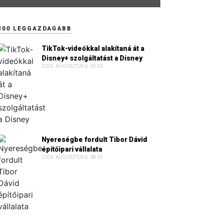
100 LEGGAZDAGABB
TikTok-videókkal alakítaná át a
Disney+ szolgáltatást a Disney
2026. AUGUSZTUS 6. 09:30
Nyereségbe fordult Tibor Dávid
építőipari vállalata
2026. AUGUSZTUS 6. 08:19