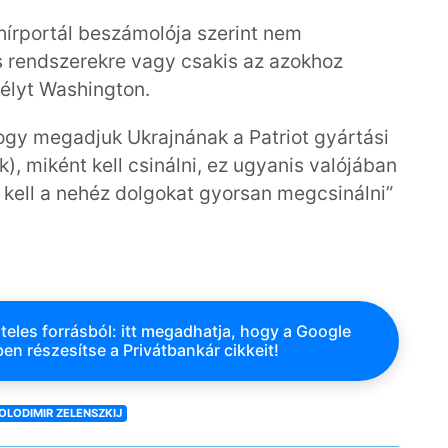
írportál beszámolója szerint nem
es rendszerekre vagy csakis az azokhoz
élyt Washington.
hogy megadjuk Ukrajnának a Patriot gyártási
), miként kell csinálni, ez ugyanis valójában
 kell a nehéz dolgokat gyorsan megcsinálni”
teles forrásból: itt megadhatja, hogy a Google
en részesítse a Privátbankár cikkeit!
OLODIMIR ZELENSZKIJ