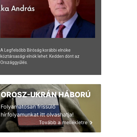
A Legfelsőbb Bíróság korábbi elnöke
köztársasági elnök lehet. Kedden dönt az
Országgyűlés.
OROSZ-UKRÁN HÁBORÚ
Folyamatosan frissülő
hírfolyamunkat itt olvashatja!
Tovább a mellékletre