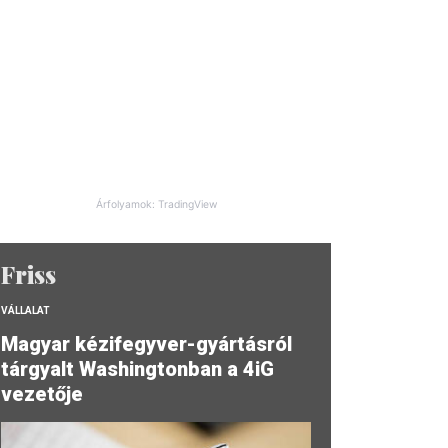
Árfolyamok: TradingView
Friss
VÁLLALAT
Magyar kézifegyver-gyártásról
tárgyalt Washingtonban a 4iG
vezetője