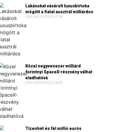
Lakásokat vásárolt luxusbirtoka
mögött a fiatal ausztrál milliárdos
2026. AUGUSZTUS 5. 07:08
Közel negyvenezer milliárd
forintnyi SpaceX-részvény válhat
eladhatóvá
2026. AUGUSZTUS 5. 06:35
Tizenhét és fél millió eurós