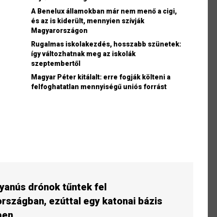
A Benelux államokban már nem menő a cigi,
és az is kiderült, mennyien szívják
Magyarországon
Rugalmas iskolakezdés, hosszabb szünetek:
így változhatnak meg az iskolák
szeptembertől
Magyar Péter kitálalt: erre fogják költeni a
felfoghatatlan mennyiségű uniós forrást
yanús drónok tűntek fel
szágban, ezúttal egy katonai bázis
ben