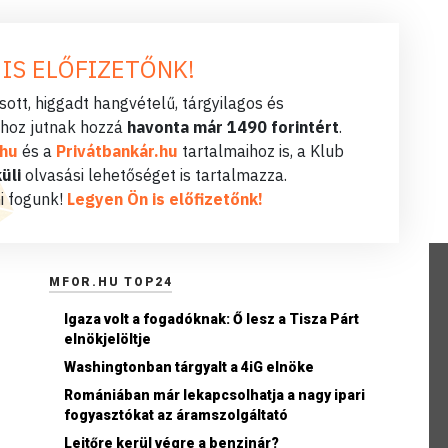
 IS ELŐFIZETŐNK!
ott, higgadt hangvételű, tárgyilagos és
hoz jutnak hozzá
havonta már 1490 forintért
.
.hu
és a
Privátbankár.hu
tartalmaihoz is, a Klub
üli
olvasási lehetőséget is tartalmazza.
i fogunk!
Legyen Ön is előfizetőnk!
MFOR.HU TOP24
Igaza volt a fogadóknak: Ő lesz a Tisza Párt
elnökjelöltje
Washingtonban tárgyalt a 4iG elnöke
Romániában már lekapcsolhatja a nagy ipari
fogyasztókat az áramszolgáltató
Lejtőre kerül végre a benzinár?