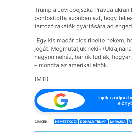
Trump a Jevropejszka Pravda ukrán h
pontosította azonban azt, hogy telj
tartozó rakéták gyártására ad enged
„Egy kis madár elcsiripelte nekem, 
jogát. Megmutatjuk nekik (Ukrajnának
nagyon nehéz, bár ők tudják, hogyan
– mondta az amerikai elnök.
(MTI)
Tájékozódjon hi
előnyb
CÍMKÉK:
NEMZETKÖZI
DONALD TRUMP
UKRAJNA
V