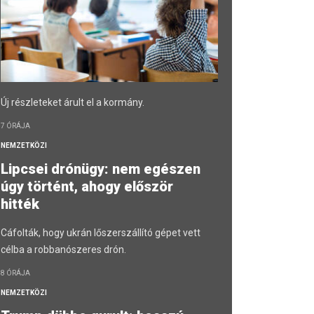
Új részleteket árult el a kormány.
7 ÓRÁJA
NEMZETKÖZI
Lipcsei drónügy: nem egészen
úgy történt, ahogy először
hitték
Cáfolták, hogy ukrán lőszerszállító gépet vett
célba a robbanószeres drón.
8 ÓRÁJA
NEMZETKÖZI