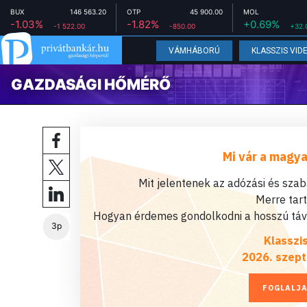
BUX
146 563.20
OTP
45 900.00
MOL
-1.03%
-1.82%
+0.69%
-1 522.00
-850.00
+32.
VÁMHÁBORÚ
KLASSZIS VID
GAZDASÁGI HŐMÉRŐ
Mi vár a magya
Mit jelentenek az adózási és sza
Merre tar
Hogyan érdemes gondolkodni a hosszú távú
3p
Klasszi
2026. szept
FOGLALJA