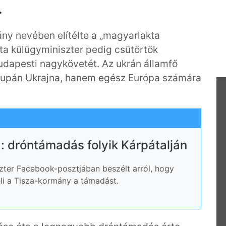
.
ny nevében elítélte a „magyarlakta
ita külügyminiszter pedig csütörtök
udapesti nagykövetét. Az ukrán államfő
upán Ukrajna, hanem egész Európa számára
: dróntámadás folyik Kárpátalján
zter Facebook-posztjában beszélt arról, hogy
li a Tisza-kormány a támadást.