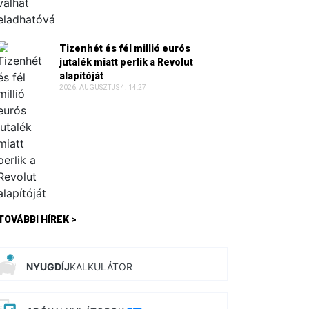
Tizenhét és fél millió eurós
jutalék miatt perlik a Revolut
alapítóját
2026. AUGUSZTUS 4. 14:27
TOVÁBBI HÍREK >
NYUGDÍJ
KALKULÁTOR