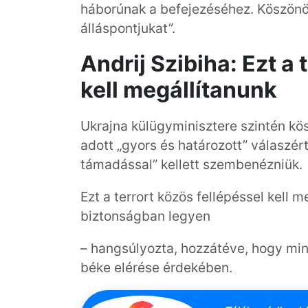
háborúnak a befejezéséhez. Köszönö
álláspontjukat”.
Andrij Szibiha: Ezt a 
kell megállítanunk
Ukrajna külügyminisztere szintén k
adott „gyors és határozott” válaszér
támadással” kellett szembenézniük.
Ezt a terrort közös fellépéssel kell 
biztonságban legyen
– hangsúlyozta, hozzátéve, hogy mi
béke elérése érdekében.