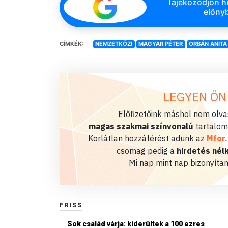
Tájékozódjon hi
előnyb
CÍMKÉK:
NEMZETKÖZI
MAGYAR PÉTER
ORBÁN ANITA
LEGYEN ÖN
Előfizetőink máshol nem olvas
magas szakmai színvonalú
tartalom
Korlátlan hozzáférést adunk az
Mfor
csomag pedig a
hirdetés nélk
Mi nap mint nap bizonyítan
FRISS
Sok család várja: kiderültek a 100 ezres