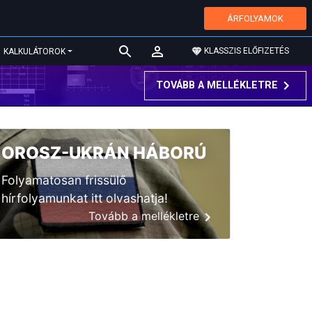
ÁRFOLYAMOK
KLASSZIS ELŐFIZETÉS
KALKULÁTOROK
TOVÁBB A MELLÉKLETRE
OROSZ-UKRÁN HÁBORÚ
Folyamatosan frissülő
hírfolyamunkat itt olvashatja!
Tovább a mellékletre