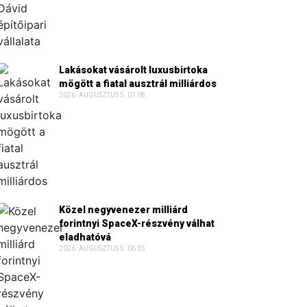
Lakásokat vásárolt luxusbirtoka
mögött a fiatal ausztrál milliárdos
2026. AUGUSZTUS 5. 07:08
Közel negyvenezer milliárd
forintnyi SpaceX-részvény válhat
eladhatóvá
2026. AUGUSZTUS 5. 06:35