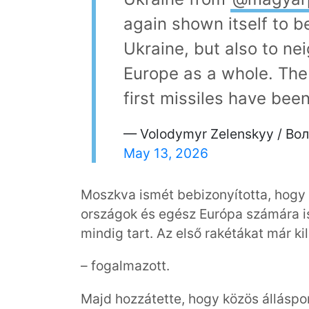
again shown itself to b
Ukraine, but also to ne
Europe as a whole. The 
first missiles have bee
— Volodymyr Zelenskyy / Во
May 13, 2026
Moszkva ismét bebizonyította, hog
országok és egész Európa számára i
mindig tart. Az első rakétákat már ki
– fogalmazott.
Majd hozzátette, hogy közös álláspo