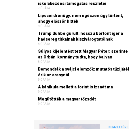
iskolakezdési támogatás részletei
7 ÓRÁJA
Lipcsei drónügy: nem egészen úgy történt,
ahogy először hitték
8 ÓRÁJA
Trump dühbe gurult: hosszú börtönt ígér a
hadsereg titkainak kiszivárogtatóinak
8 ÓRÁJA
Súlyos kijelentést tett Magyar Péter: szerinte
az Orbán-kormány tudta, hogy baj van
8 ÓRÁJA
Bemondták a svájci elemzők: mutatós tűzijáté
érik az aranynál
9 ÓRÁJA
A kánikula mellett a forint is izzadt ma
9 ÓRÁJA
Megütötték a magyar tőzsdét
9 ÓRÁJA
NEMZETKÖZI