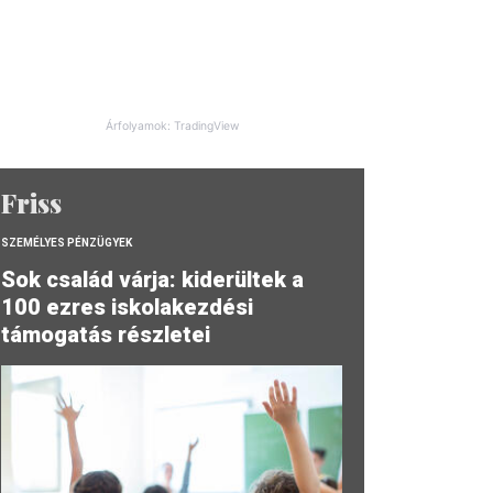
Árfolyamok: TradingView
Friss
SZEMÉLYES PÉNZÜGYEK
Sok család várja: kiderültek a
100 ezres iskolakezdési
támogatás részletei