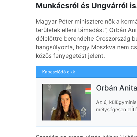
Munkácsról és Ungvárról is
Magyar Péter miniszterelnök a kormá
területek elleni támadást”, Orbán An
délelőttre berendelte Oroszország b
hangsúlyozta, hogy Moszkva nem cs
közös fenyegetést jelent.
Kapcsolódó cikk
Orbán Anita
Az új külügyminis
mélységesen elÍté