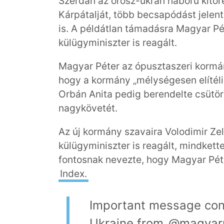
Szerdán az orosz-ukrán háború kitö
Kárpátalját, több becsapódást jelen
is. A példátlan támadásra Magyar Pé
külügyminiszter is reagált.
Magyar Péter az ópusztaszeri kormán
hogy a kormány „mélységesen elítéli 
Orbán Anita pedig berendelte csütör
nagykövetét.
Az új kormány szavaira Volodimir Zel
külügyminiszter is reagált, mindkette
fontosnak nevezte, hogy Magyar Péter
Index.
Important message con
Ukraine from
@magyar