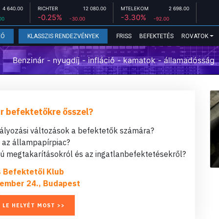
4 640.00
RICHTER
12 080.00
MTELEKOM
2 698.00
-0.25%
-3.30%
00
-30.00
-92.00
FRISS
BEFEKTETÉS
ROVATOK
EÓ
KLASSZIS RENDEZVÉNYEK
Benzinár - nyugdíj - infláció - kamatok - államadósság
r befektetőkre ősszel?
bályozási változások a befektetők számára?
t az állampapírpiac?
 megtakarításokról és az ingatlanbefektetésekről?
s Befektetői Klub
ember 24., Budapest
 LE HELYÉT MOST >>