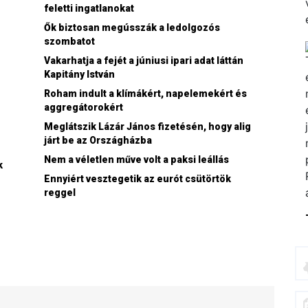
feletti ingatlanokat
Ők biztosan megússzák a ledolgozós
szombatot
Vakarhatja a fejét a júniusi ipari adat láttán
Kapitány István
Roham indult a klímákért, napelemekért és
aggregátorokért
Meglátszik Lázár János fizetésén, hogy alig
járt be az Országházba
Nem a véletlen műve volt a paksi leállás
k
Ennyiért vesztegetik az eurót csütörtök
reggel