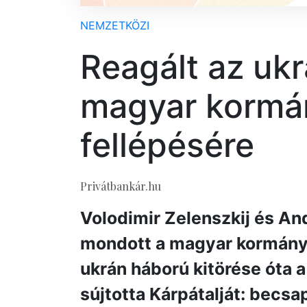
NEMZETKÖZI
Reagált az ukr
magyar kormán
fellépésére
Privátbankár.hu
Volodimir Zelenszkij és And
mondott a magyar kormányn
ukrán háború kitörése óta
sújtotta Kárpátalját: becsa