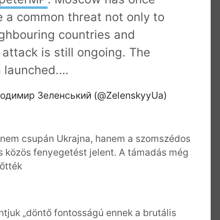
e a common threat not only to
ighbouring countries and
attack is still ongoing. The
n launched.…
лодимир Зеленський (@ZelenskyyUa)
y nem csupán Ukrajna, hanem a szomszédos
s közös fenyegetést jelent. A támadás még
lőtték
ntjuk „döntő fontosságú ennek a brutális