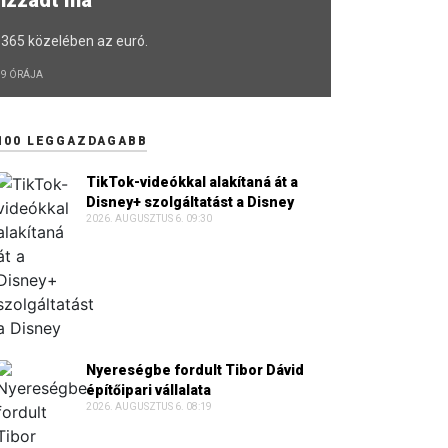
365 közelében az euró.
9 ÓRÁJA
100 LEGGAZDAGABB
TikTok-videókkal alakítaná át a
Disney+ szolgáltatást a Disney
2026. AUGUSZTUS 6. 09:30
Nyereségbe fordult Tibor Dávid
építőipari vállalata
2026. AUGUSZTUS 6. 08:19