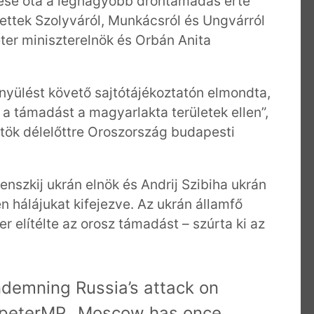
rése óta a legnagyobb dróntámadás érte
tettek Szolyváról, Munkácsról és Ungvárról
ter miniszterelnök és Orbán Anita
yülést követő sajtótájékoztatón elmondta,
a támadást a magyarlakta területek ellen”,
tök délelőttre Oroszország budapesti
enszkij ukrán elnök és Andrij Szibiha ukrán
n hálájukat kifejezve. Az ukrán államfő
 elítélte az orosz támadást – szúrta ki az
demning Russia’s attack on
peterMP
. Moscow has once