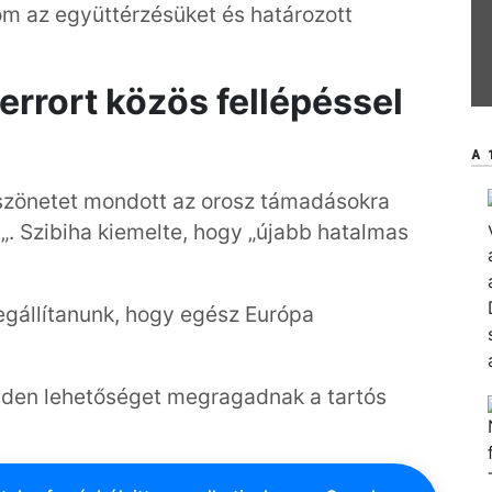
m az együttérzésüket és határozott
terrort közös fellépéssel
A 
öszönetet mondott az orosz támadásokra
t„. Szibiha kiemelte, hogy „újabb hatalmas
megállítanunk, hogy egész Európa
nden lehetőséget megragadnak a tartós