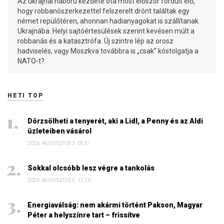
Az ukrajnai háború kezdete óta most először fordult elő,
hogy robbanószerkezettel felszerelt drónt találtak egy
német repülőtéren, ahonnan hadianyagokat is szállítanak
Ukrajnába. Helyi sajtóértesülések szerint kevésen múlt a
robbanás és a katasztrófa. Új szintre lép az orosz
hadviselés, vagy Moszkva továbbra is „csak” kóstolgatja a
NATO-t?
HETI TOP
Dörzsölheti a tenyerét, aki a Lidl, a Penny és az Aldi
üzleteiben vásárol
2026. AUGUSZTUS 3. 05:51
Sokkal olcsóbb lesz végre a tankolás
2026. AUGUSZTUS 5. 12:10
Energiaválság: nem akármi történt Pakson, Magyar
Péter a helyszínre tart – frissítve