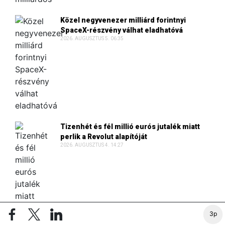
Közel negyvenezer milliárd forintnyi
SpaceX-részvény válhat eladhatóvá
2026. AUGUSZTUS 5. 06:35
Tizenhét és fél millió eurós jutalék miatt
perlik a Revolut alapítóját
2026. AUGUSZTUS 4. 14:27
3p