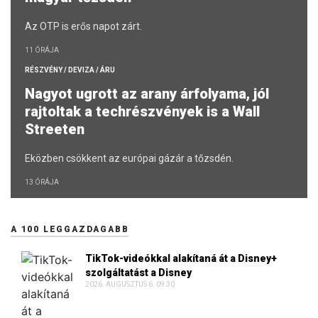
Az OTP is erős napot zárt.
11 ÓRÁJA
RÉSZVÉNY / DEVIZA / ÁRU
Nagyot ugrott az arany árfolyama, jól
rajtoltak a techrészvények is a Wall
Streeten
Eközben csökkent az európai gázár a tőzsdén.
13 ÓRÁJA
A 100 LEGGAZDAGABB
TikTok-videókkal alakítaná át a Disney+
szolgáltatást a Disney
2026. AUGUSZTUS 6. 09:30