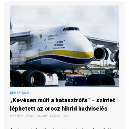
NEMZETKÖZI
„Kevésen múlt a katasztrófa” – szintet
léphetett az orosz hibrid hadviselés
WÉBER BALÁZS | 2026. AUGUSZTUS 7. 05:51