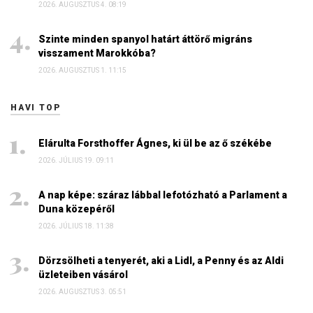
2026. AUGUSZTUS 4. 08:19
Szinte minden spanyol határt áttörő migráns
visszament Marokkóba?
2026. AUGUSZTUS 1. 11:15
HAVI TOP
Elárulta Forsthoffer Ágnes, ki ül be az ő székébe
2026. JÚLIUS 19. 09:11
A nap képe: száraz lábbal lefotózható a Parlament a
Duna közepéről
2026. JÚLIUS 18. 11:38
Dörzsölheti a tenyerét, aki a Lidl, a Penny és az Aldi
üzleteiben vásárol
2026. AUGUSZTUS 3. 05:51