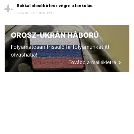
Sokkal olcsóbb lesz végre a tankolás
2026. AUGUSZTUS 5. 12:10
OROSZ-UKRÁN HÁBORÚ
Folyamatosan frissülő hírfolyamunkat itt
olvashatja!
Tovább a mellékletre