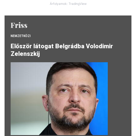
Árfolyamok: TradingView
Friss
NEMZETKÖZI
Először látogat Belgrádba Volodimir
Zelenszkij