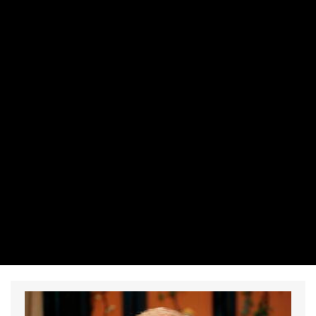
NEMZETKÖZI
Hatalmas pénzbüntetésre ítélték a
Metát
PRIVÁTBANKÁR.HU | 2026. AUGUSZTUS 7. 09:51
A bíróság szerint káros a gyerekek mentális egészségére.