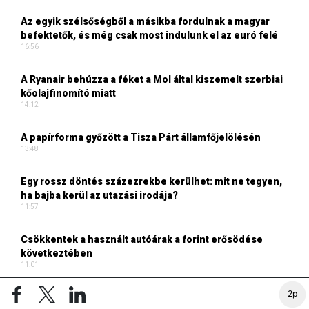
Az egyik szélsőségből a másikba fordulnak a magyar
befektetők, és még csak most indulunk el az euró felé
16:56
A Ryanair behúzza a féket a Mol által kiszemelt szerbiai
kőolajfinomító miatt
14:12
A papírforma győzött a Tisza Párt államfőjelölésén
13:48
Egy rossz döntés százezrekbe kerülhet: mit ne tegyen,
ha bajba kerül az utazási irodája?
11:57
Csökkentek a használt autóárak a forint erősödése
következtében
11:01
2p
TURIZMUS ONLINE CIKKEI