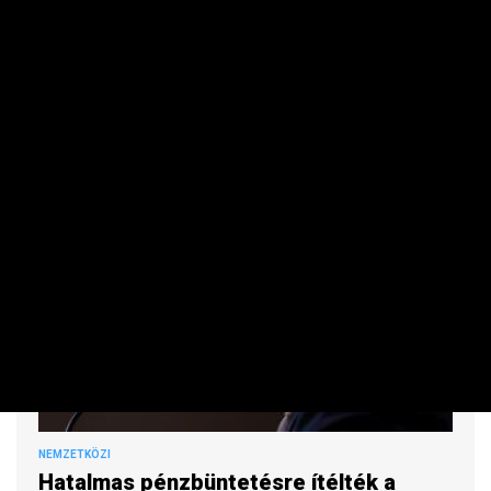
Sorozatban harmadik hónapja bővült a kibocsátás.
NEMZETKÖZI
Hatalmas pénzbüntetésre ítélték a