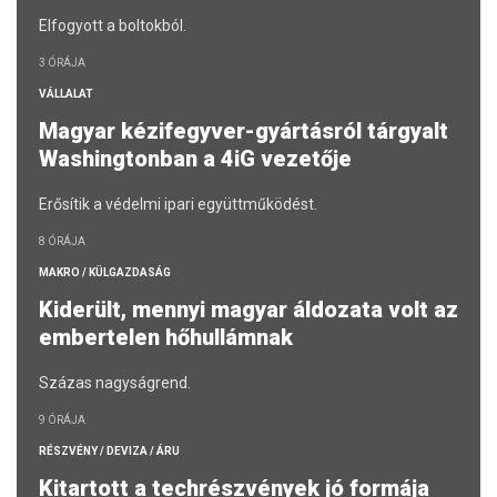
Elfogyott a boltokból.
3 ÓRÁJA
VÁLLALAT
Magyar kézifegyver-gyártásról tárgyalt
Washingtonban a 4iG vezetője
Erősítik a védelmi ipari együttműködést.
8 ÓRÁJA
MAKRO / KÜLGAZDASÁG
Kiderült, mennyi magyar áldozata volt az
embertelen hőhullámnak
Százas nagyságrend.
9 ÓRÁJA
RÉSZVÉNY / DEVIZA / ÁRU
Kitartott a techrészvények jó formája