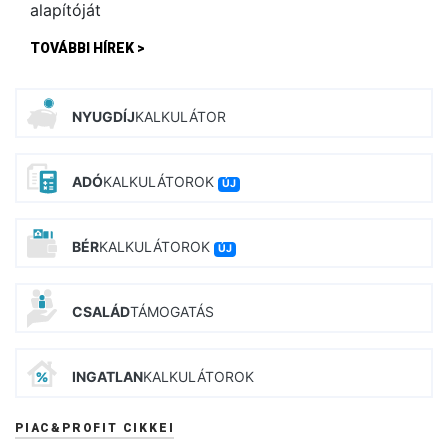
TOVÁBBI HÍREK >
NYUGDÍJ
KALKULÁTOR
ADÓ
KALKULÁTOROK
ÚJ
BÉR
KALKULÁTOROK
ÚJ
CSALÁD
TÁMOGATÁS
INGATLAN
KALKULÁTOROK
PIAC&PROFIT CIKKEI