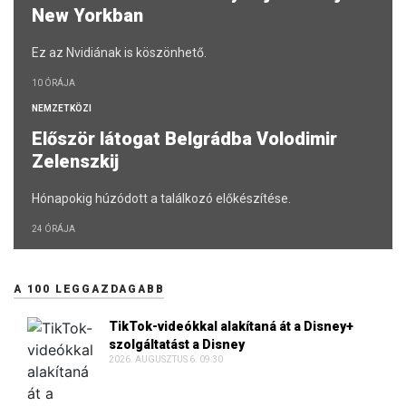
New Yorkban
Ez az Nvidiának is köszönhető.
10 ÓRÁJA
NEMZETKÖZI
Először látogat Belgrádba Volodimir
Zelenszkij
Hónapokig húzódott a találkozó előkészítése.
24 ÓRÁJA
A 100 LEGGAZDAGABB
TikTok-videókkal alakítaná át a Disney+
szolgáltatást a Disney
2026. AUGUSZTUS 6. 09:30