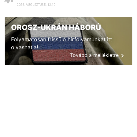
2026. AUGUSZTUS 5. 12:10
OROSZ-UKRÁN HÁBORÚ
Folyamatosan frissülő hírfolyamunkat itt
olvashatja!
Tovább a mellékletre