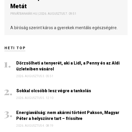
Metát
PRIVÁTBANKÁR.HU | 2026. AUGUSZTUS 7. 09:51
A bíróság szerint káros a gyerekek mentális egészségére.
HETI TOP
Dörzsölheti a tenyerét, aki a Lidl, a Penny és az Aldi
üzleteiben vásárol
2026. AUGUSZTUS 3. 05:51
Sokkal olcsóbb lesz végre a tankolás
2026. AUGUSZTUS 5. 12:10
Energiaválság: nem akármi történt Pakson, Magyar
Péter a helyszínre tart – frissítve
2026. AUGUSZTUS 4. 08:19