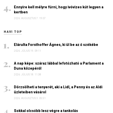
Ennyire kell mélyre fúrni, hogy ivóvizes kút legyen a
kertben
2026. AUGUSZTUS 7. 19:07
HAVI TOP
Elárulta Forsthoffer Ágnes, ki ül be az ő székébe
2026. JÚLIUS 19. 09:11
A nap képe: száraz lábbal lefotózható a Parlament a
Duna közepéről
2026. JÚLIUS 18. 11:38
Dörzsölheti a tenyerét, aki a Lidl, a Penny és az Aldi
üzleteiben vásárol
2026. AUGUSZTUS 3. 05:51
Sokkal olcsóbb lesz végre a tankolás