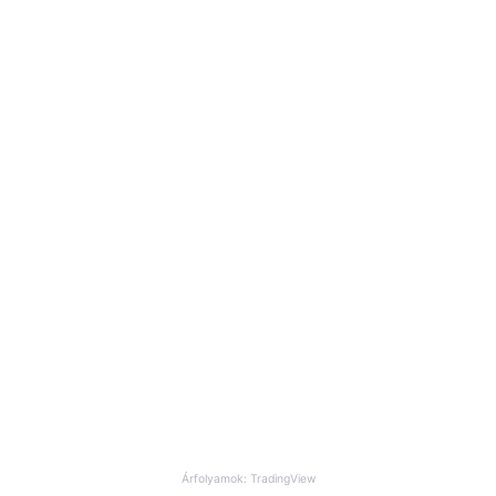
Árfolyamok: TradingView