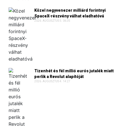
Közel negyvenezer milliárd forintnyi
SpaceX-részvény válhat eladhatóvá
2026. AUGUSZTUS 5. 06:35
Tizenhét és fél millió eurós jutalék miatt
perlik a Revolut alapítóját
2026. AUGUSZTUS 4. 14:27