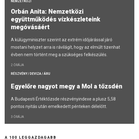
NEMZETKÖZI
Orbán Anita: Nemzetközi
együttműködés vízkészleteink
megóvásáért
A külügyminiszter szerint az extrém időjárással járó
mostani helyzet arra is rávilágít, hogy az elmúlt tizenhat
évben nem történt meg a szükséges felkészülés.
2 ÓRÁJA
RÉSZVÉNY / DEVIZA / ÁRU
Egyelőre nagyot megy a Mol a tőzsdén
A Budapesti Értéktőzsde részvényindexe a plusz 5,58
pontos nyitás után emelkedett pénteken délelőtt.
3 ÓRÁJA
A 100 LEGGAZDAGABB