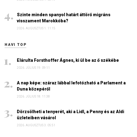
Szinte minden spanyol határt áttörő migráns
visszament Marokkóba?
2026. AUGUSZTUS 1. 11:15
HAVI TOP
Elárulta Forsthoffer Ágnes, ki ül be az ő székébe
2026. JÚLIUS 19. 09:11
A nap képe: száraz lábbal lefotózható a Parlament a
Duna közepéről
2026. JÚLIUS 18. 11:38
Dörzsölheti a tenyerét, aki a Lidl, a Penny és az Aldi
üzleteiben vásárol
2026. AUGUSZTUS 3. 05:51