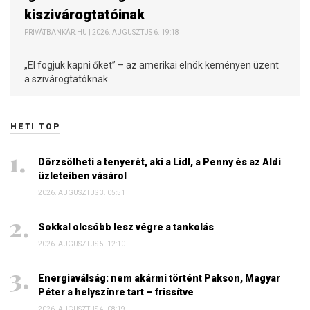
kiszivárogtatóinak
PRIVÁTBANKÁR.HU | 2026. AUGUSZTUS 6. 19:18
„El fogjuk kapni őket” – az amerikai elnök keményen üzent
a szivárogtatóknak.
HETI TOP
Dörzsölheti a tenyerét, aki a Lidl, a Penny és az Aldi
üzleteiben vásárol
2026. AUGUSZTUS 3. 05:51
Sokkal olcsóbb lesz végre a tankolás
2026. AUGUSZTUS 5. 12:10
Energiaválság: nem akármi történt Pakson, Magyar
Péter a helyszínre tart – frissítve
2026. AUGUSZTUS 4. 08:19