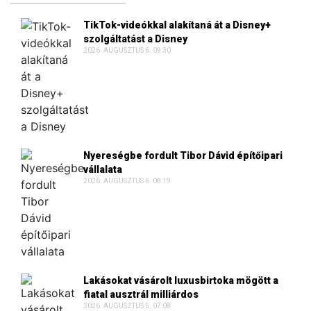
TikTok-videókkal alakítaná át a Disney+
szolgáltatást a Disney
2026. AUGUSZTUS 6. 09:30
Nyereségbe fordult Tibor Dávid építőipari
vállalata
2026. AUGUSZTUS 6. 08:19
Lakásokat vásárolt luxusbirtoka mögött a
fiatal ausztrál milliárdos
2026. AUGUSZTUS 5. 07:08