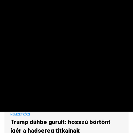
megtalálták mellettük a robbanószerrel felszerelt drónt.
NEMZETKÖZI
Trump dühbe gurult: hosszú börtönt
ígér a hadsereg titkainak