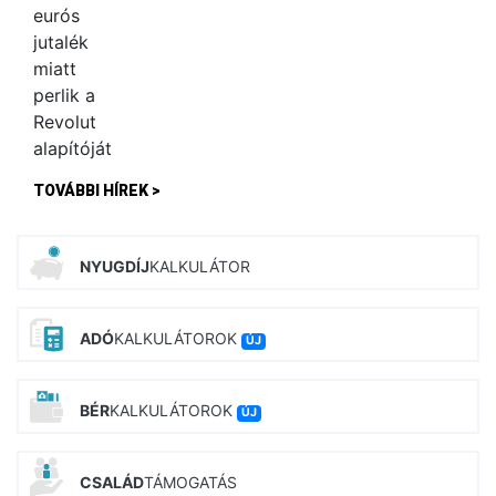
TOVÁBBI HÍREK >
NYUGDÍJ
KALKULÁTOR
ADÓ
KALKULÁTOROK
ÚJ
BÉR
KALKULÁTOROK
ÚJ
CSALÁD
TÁMOGATÁS