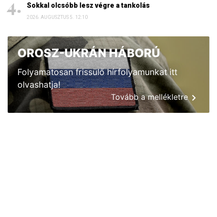
Sokkal olcsóbb lesz végre a tankolás
2026. AUGUSZTUS 5. 12:10
OROSZ-UKRÁN HÁBORÚ
Folyamatosan frissülő hírfolyamunkat itt
olvashatja!
Tovább a mellékletre