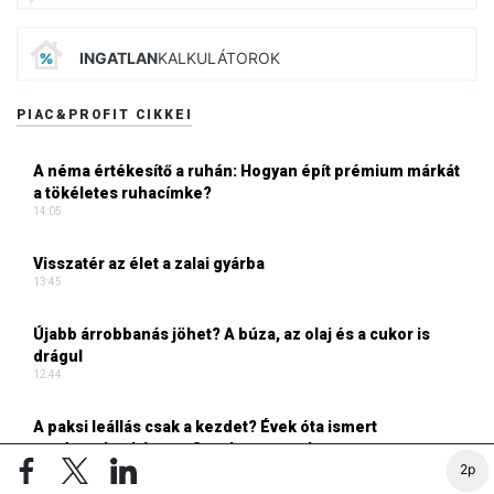
INGATLAN
KALKULÁTOROK
PIAC&PROFIT CIKKEI
A néma értékesítő a ruhán: Hogyan épít prémium márkát
a tökéletes ruhacímke?
14:05
Visszatér az élet a zalai gyárba
13:45
Újabb árrobbanás jöhet? A búza, az olaj és a cukor is
drágul
12:44
A paksi leállás csak a kezdet? Évek óta ismert
rendszerkockázatra figyelmeztetnek
12:23
2p