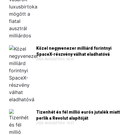
Közel negyvenezer milliárd forintnyi
SpaceX-részvény válhat eladhatóvá
2026. AUGUSZTUS 5. 06:35
Tizenhét és fél millió eurós jutalék miatt
perlik a Revolut alapítóját
2026. AUGUSZTUS 4. 14:27