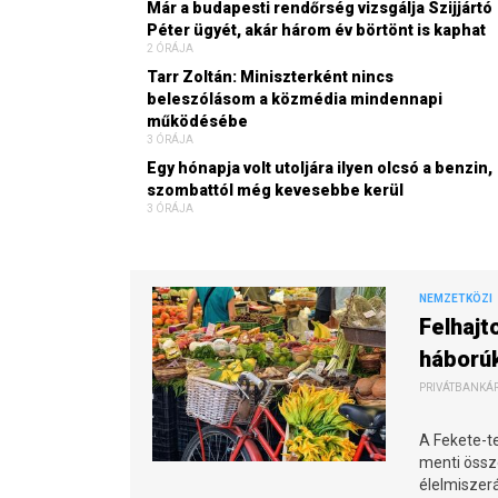
Már a budapesti rendőrség vizsgálja Szijjártó
Péter ügyét, akár három év börtönt is kaphat
2 ÓRÁJA
Tarr Zoltán: Miniszterként nincs
beleszólásom a közmédia mindennapi
működésébe
3 ÓRÁJA
Egy hónapja volt utoljára ilyen olcsó a benzin,
szombattól még kevesebbe kerül
3 ÓRÁJA
NEMZETKÖZI
Felhajt
háború
PRIVÁTBANKÁR.
A Fekete-t
menti össz
élelmiszer