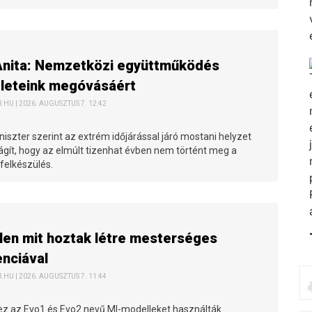
Anita: Nemzetközi együttműködés
zleteink megóvásáért
HU | 2026. AUGUSZTUS 7. 12:42
iszter szerint az extrém időjárással járó mostani helyzet
ilágít, hogy az elmúlt tizenhat évben nem történt meg a
felkészülés.
len mit hoztak létre mesterséges
enciával
HU | 2026. AUGUSZTUS 7. 11:44
hez az Evo1 és Evo2 nevű MI-modelleket használták.