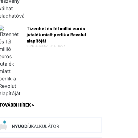
Tizenhét és fél millió eurós
jutalék miatt perlik a Revolut
alapítóját
2026. AUGUSZTUS 4. 14:27
TOVÁBBI HÍREK >
NYUGDÍJ
KALKULÁTOR