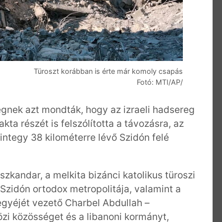
Türoszt korábban is érte már komoly csapás
Fotó: MTI/AP/
nek azt mondták, hogy az izraeli hadsereg
kta részét is felszólította a távozásra, az
ntegy 38 kilométerre lévő Szidón felé
szkandar, a melkita bizánci katolikus türoszi
s Szidón ortodox metropolitája, valamint a
gyéjét vezető Charbel Abdullah –
özi közösséget és a libanoni kormányt,