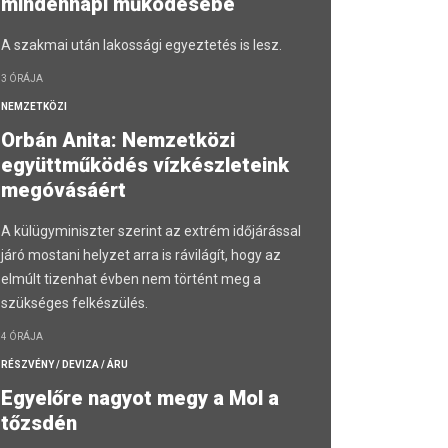
mindennapi működésébe
A szakmai után lakossági egyeztetés is lesz.
3 ÓRÁJA
NEMZETKÖZI
Orbán Anita: Nemzetközi
együttműködés vízkészleteink
megóvásáért
A külügyminiszter szerint az extrém időjárással
járó mostani helyzet arra is rávilágít, hogy az
elmúlt tizenhat évben nem történt meg a
szükséges felkészülés.
4 ÓRÁJA
RÉSZVÉNY / DEVIZA / ÁRU
Egyelőre nagyot megy a Mol a
tőzsdén