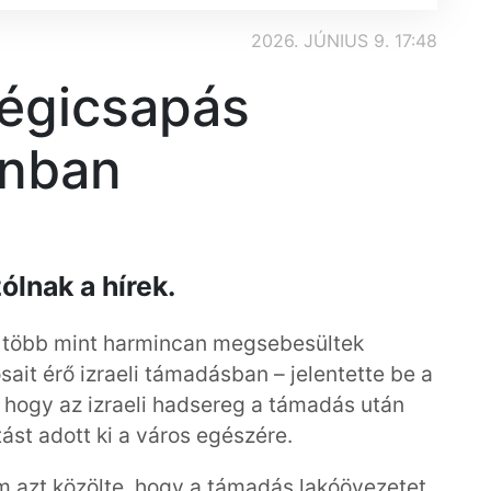
2026. JÚNIUS 9. 17:48
 légicsapás
onban
ólnak a hírek.
 több mint harmincan megsebesültek
sait érő izraeli támadásban – jelentette be a
, hogy az izraeli hadsereg a támadás után
ást adott ki a város egészére.
m azt közölte, hogy a támadás lakóövezetet