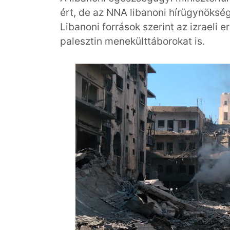
ért, de az NNA libanoni hírügynökség
Libanoni források szerint az izraeli 
palesztin menekülttáborokat is.