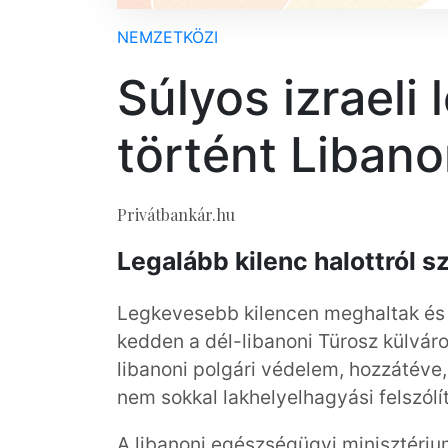
NEMZETKÖZI
Súlyos izraeli
történt Liban
Privátbankár.hu
Legalább kilenc halottról sz
Legkevesebb kilencen meghaltak és
kedden a dél-libanoni Türosz külváro
libanoni polgári védelem, hozzátéve
nem sokkal lakhelyelhagyási felszólít
A libanoni egészségügyi minisztériu