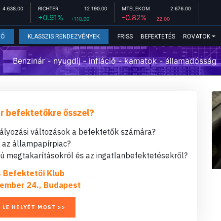
4 638.00
RICHTER
12 190.00
MTELEKOM
2 676.00
+0.91%
-0.82%
+110.00
-22.00
FRISS
BEFEKTETÉS
ROVATOK
EÓ
KLASSZIS RENDEZVÉNYEK
Benzinár - nyugdíj - infláció - kamatok - államadósság
r befektetőkre ősszel?
bályozási változások a befektetők számára?
t az állampapírpiac?
 megtakarításokról és az ingatlanbefektetésekről?
s Befektetői Klub
ember 24., Budapest
 LE HELYÉT MOST >>