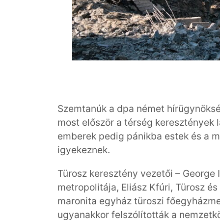
Szemtanúk a dpa német hírügynökség
most először a térség keresztények la
emberek pedig pánikba estek és a mi
igyekeznek.
Türosz keresztény vezetői – George I
metropolitája, Eliász Kfúri, Türosz é
maronita egyház türoszi főegyházme
ugyanakkor felszólították a nemzetk