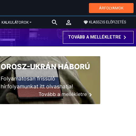
ÁRFOLYAMOK
KLASSZIS ELŐFIZETÉS
KALKULÁTOROK
TOVÁBB A MELLÉKLETRE
OROSZ-UKRÁN HÁBORÚ
Folyamatosan frissülő
hírfolyamunkat itt olvashatja!
Tovább a mellékletre