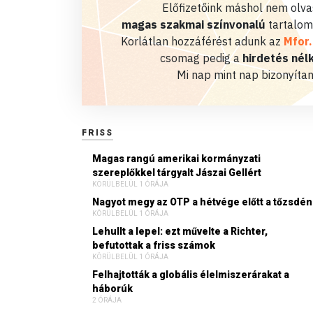
Előfizetőink máshol nem olvas
magas szakmai színvonalú
tartalom
Korlátlan hozzáférést adunk az
Mfor
csomag pedig a
hirdetés nélk
Mi nap mint nap bizonyítan
FRISS
Magas rangú amerikai kormányzati
szereplőkkel tárgyalt Jászai Gellért
KÖRÜLBELÜL 1 ÓRÁJA
Nagyot megy az OTP a hétvége előtt a tőzsdén
KÖRÜLBELÜL 1 ÓRÁJA
Lehullt a lepel: ezt művelte a Richter,
befutottak a friss számok
KÖRÜLBELÜL 1 ÓRÁJA
Felhajtották a globális élelmiszerárakat a
háborúk
2 ÓRÁJA