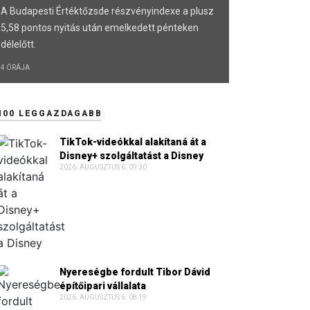
A Budapesti Értéktőzsde részvényindexe a plusz
5,58 pontos nyitás után emelkedett pénteken
délelőtt.
4 ÓRÁJA
100 LEGGAZDAGABB
TikTok-videókkal alakítaná át a
Disney+ szolgáltatást a Disney
2026. AUGUSZTUS 6. 09:30
Nyereségbe fordult Tibor Dávid
építőipari vállalata
2026. AUGUSZTUS 6. 08:19