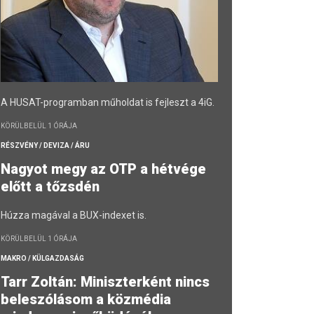
A HUSAT-programban műholdat is fejleszt a 4iG.
KÖRÜLBELÜL 1 ÓRÁJA
RÉSZVÉNY / DEVIZA / ÁRU
Nagyot megy az OTP a hétvége
előtt a tőzsdén
Húzza magával a BUX-indexet is.
KÖRÜLBELÜL 1 ÓRÁJA
MAKRO / KÜLGAZDASÁG
Tarr Zoltán: Miniszterként nincs
beleszólásom a közmédia