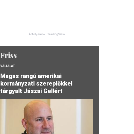
Árfolyamok: TradingView
Friss
VÁLLALAT
Magas rangú amerikai
kormányzati szereplőkkel
tárgyalt Jászai Gellért