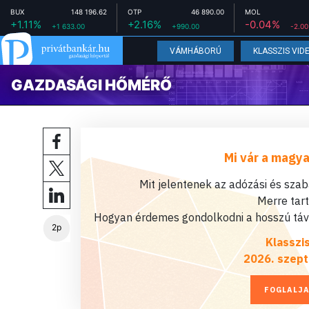
BUX
148 196.62
OTP
46 890.00
MOL
+1.11%
+2.16%
-0.04%
+1 633.00
+990.00
-2.00
VÁMHÁBORÚ
KLASSZIS VID
GAZDASÁGI HŐMÉRŐ
Mi vár a magya
Mit jelentenek az adózási és sza
Merre tar
Hogyan érdemes gondolkodni a hosszú távú
2p
Klasszi
2026. szept
FOGLALJA