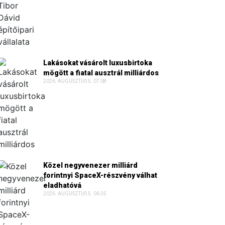
Lakásokat vásárolt luxusbirtoka
mögött a fiatal ausztrál milliárdos
2026. AUGUSZTUS 5. 07:08
Közel negyvenezer milliárd
forintnyi SpaceX-részvény válhat
eladhatóvá
2026. AUGUSZTUS 5. 06:35