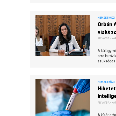
NEMZETKÖZI
Orbán 
vízkés
PRIVÁTBANKÁR.
A külügymin
arra is ráv
szükséges 
NEMZETKÖZI
Hihetet
intellig
PRIVÁTBANKÁR.
A kísérlet