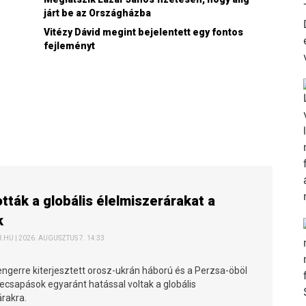
járt be az Országházba
Vitézy Dávid megint bejelentett egy fontos
fejleményt
ották a globális élelmiszerárakat a
k
HU | 2026. AUGUSZTUS 7. 14:33
engerre kiterjesztett orosz-ukrán háború és a Perzsa-öböl
ecsapások egyaránt hatással voltak a globális
árakra.