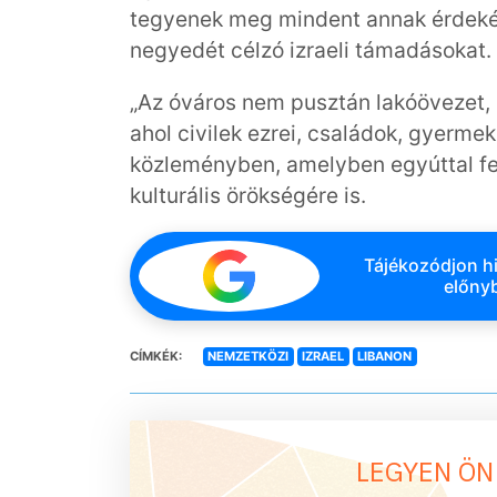
tegyenek meg mindent annak érdeké
negyedét célzó izraeli támadásokat.
„Az óváros nem pusztán lakóövezet, 
ahol civilek ezrei, családok, gyerme
közleményben, amelyben egyúttal felh
kulturális örökségére is.
Tájékozódjon hi
előnyb
CÍMKÉK:
NEMZETKÖZI
IZRAEL
LIBANON
LEGYEN ÖN