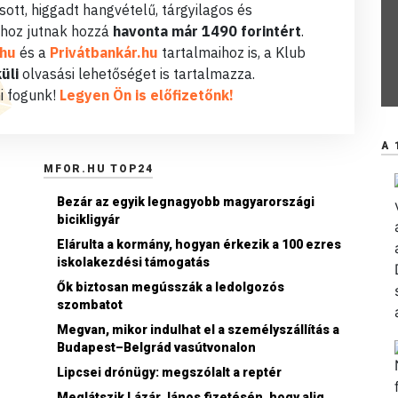
ott, higgadt hangvételű, tárgyilagos és
hoz jutnak hozzá
havonta már 1490 forintért
.
.hu
és a
Privátbankár.hu
tartalmaihoz is, a Klub
üli
olvasási lehetőséget is tartalmazza.
i fogunk!
Legyen Ön is előfizetőnk!
A 
MFOR.HU TOP24
Bezár az egyik legnagyobb magyarországi
bicikligyár
Elárulta a kormány, hogyan érkezik a 100 ezres
iskolakezdési támogatás
Ők biztosan megússzák a ledolgozós
szombatot
Megvan, mikor indulhat el a személyszállítás a
Budapest–Belgrád vasútvonalon
Lipcsei drónügy: megszólalt a reptér
Meglátszik Lázár János fizetésén, hogy alig