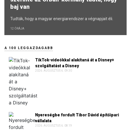
baj van
Tudták, hogy a magyar energiarendszer a végnapjait éli.
12 ÓRÁJA
A 100 LEGGAZDAGABB
TikTok-videókkal alakítaná át a Disney+
szolgáltatást a Disney
2026. AUGUSZTUS 6. 09:30
Nyereségbe fordult Tibor Dávid építőipari
vállalata
2026. AUGUSZTUS 6. 08:19