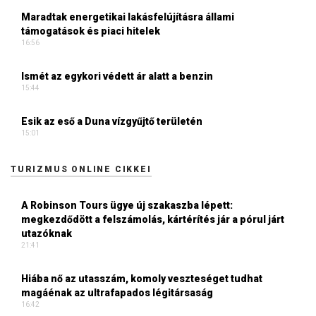
Maradtak energetikai lakásfelújításra állami
támogatások és piaci hitelek
16:56
Ismét az egykori védett ár alatt a benzin
15:44
Esik az eső a Duna vízgyűjtő területén
15:01
TURIZMUS ONLINE CIKKEI
A Robinson Tours ügye új szakaszba lépett:
megkezdődött a felszámolás, kártérítés jár a pórul járt
utazóknak
21:41
Hiába nő az utasszám, komoly veszteséget tudhat
magáénak az ultrafapados légitársaság
16:42