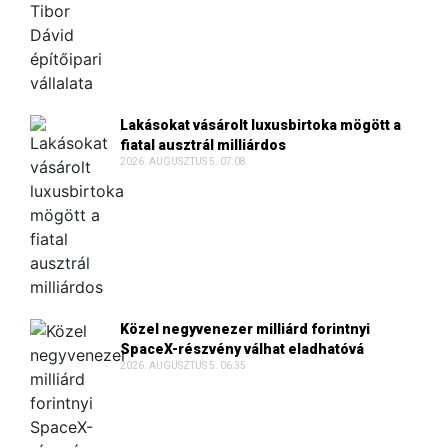
Lakásokat vásárolt luxusbirtoka mögött a
fiatal ausztrál milliárdos
2026. AUGUSZTUS 5. 07:08
Közel negyvenezer milliárd forintnyi
SpaceX-részvény válhat eladhatóvá
2026. AUGUSZTUS 5. 06:35