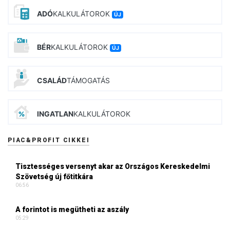
ADÓ
KALKULÁTOROK
ÚJ
BÉR
KALKULÁTOROK
ÚJ
CSALÁD
TÁMOGATÁS
INGATLAN
KALKULÁTOROK
PIAC&PROFIT CIKKEI
Tisztességes versenyt akar az Országos Kereskedelmi
Szövetség új főtitkára
06:56
A forintot is megütheti az aszály
05:29