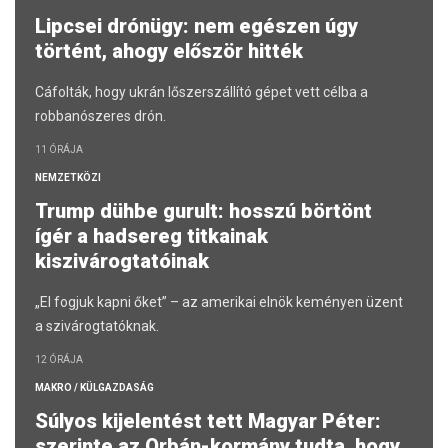
Lipcsei drónügy: nem egészen úgy
történt, ahogy először hitték
Cáfolták, hogy ukrán lőszerszállító gépet vett célba a
robbanószeres drón.
11 ÓRÁJA
NEMZETKÖZI
Trump dühbe gurult: hosszú börtönt
ígér a hadsereg titkainak
kiszivárogtatóinak
„El fogjuk kapni őket” – az amerikai elnök keményen üzent
a szivárogtatóknak.
12 ÓRÁJA
MAKRO / KÜLGAZDASÁG
Súlyos kijelentést tett Magyar Péter:
szerinte az Orbán-kormány tudta, hogy