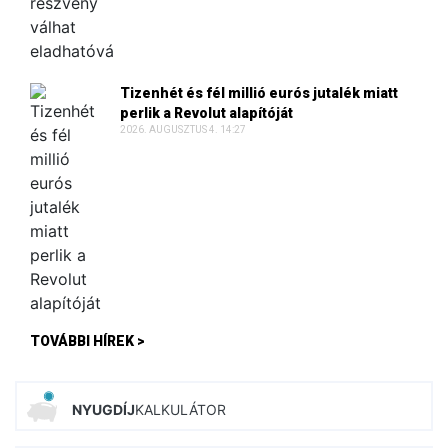
Tizenhét és fél millió eurós jutalék miatt
perlik a Revolut alapítóját
2026. AUGUSZTUS 4. 14:27
TOVÁBBI HÍREK >
NYUGDÍJ
KALKULÁTOR