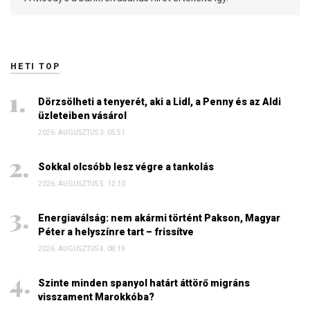
HETI TOP
Dörzsölheti a tenyerét, aki a Lidl, a Penny és az Aldi
üzleteiben vásárol
2026. AUGUSZTUS 3. 05:51
Sokkal olcsóbb lesz végre a tankolás
2026. AUGUSZTUS 5. 12:10
Energiaválság: nem akármi történt Pakson, Magyar
Péter a helyszínre tart – frissítve
2026. AUGUSZTUS 4. 08:19
Szinte minden spanyol határt áttörő migráns
visszament Marokkóba?