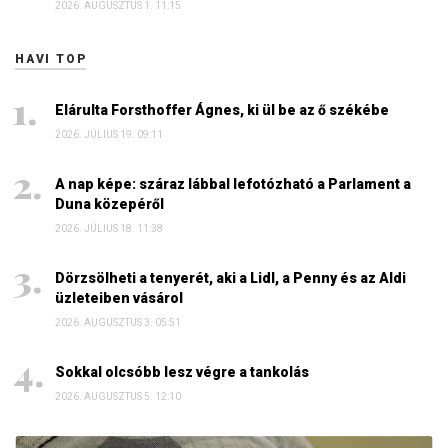
2026. AUGUSZTUS 1. 11:15
HAVI TOP
Elárulta Forsthoffer Ágnes, ki ül be az ő székébe
2026. JÚLIUS 19. 09:11
A nap képe: száraz lábbal lefotózható a Parlament a
Duna közepéről
2026. JÚLIUS 18. 11:38
Dörzsölheti a tenyerét, aki a Lidl, a Penny és az Aldi
üzleteiben vásárol
2026. AUGUSZTUS 3. 05:51
Sokkal olcsóbb lesz végre a tankolás
2026. AUGUSZTUS 5. 12:10