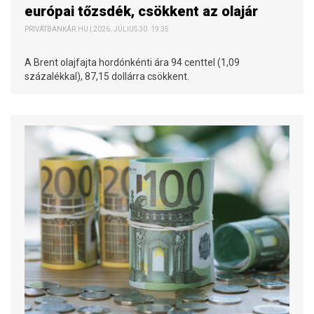
európai tőzsdék, csökkent az olajár
PRIVÁTBANKÁR.HU | 2026. JÚLIUS 30. 19:35
A Brent olajfajta hordónkénti ára 94 centtel (1,09
százalékkal), 87,15 dollárra csökkent.