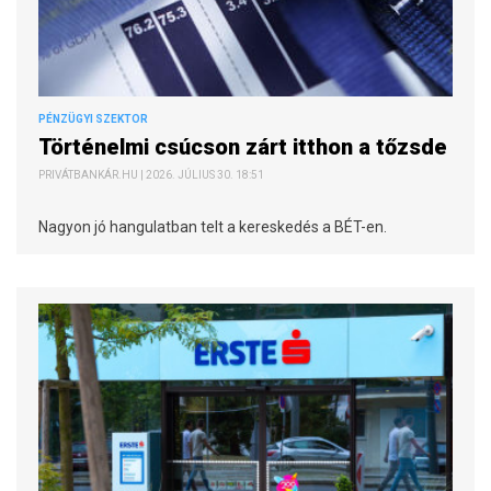
PÉNZÜGYI SZEKTOR
Történelmi csúcson zárt itthon a tőzsde
PRIVÁTBANKÁR.HU | 2026. JÚLIUS 30. 18:51
Nagyon jó hangulatban telt a kereskedés a BÉT-en.