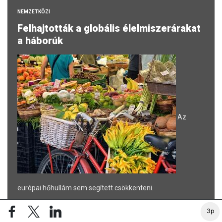
NEMZETKÖZI
Felhajtották a globális élelmiszerárakat
a háborúk
Az
európai hőhullám sem segített csökkenteni.
32 PERCE
3p
MAKRO / KÜLGAZDASÁG