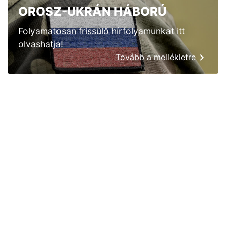
OROSZ-UKRÁN HÁBORÚ
Folyamatosan frissülő hírfolyamunkat itt
olvashatja!
Tovább a mellékletre