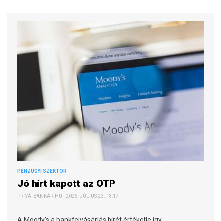
PÉNZÜGYI SZEKTOR
Jó hírt kapott az OTP
PRIVÁTBANKÁR.HU | 2026. JÚLIUS 23. 18:17
A Moody’s a bankfelvásárlás hírét értékelte így.