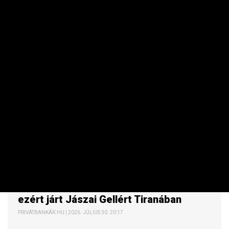
PÉNZÜGYI SZEKTOR
Újabb piacokat keres Albániában a 4iG,
ezért járt Jászai Gellért Tiranában
PRIVÁTBANKÁR.HU | 2026. JÚLIUS 30. 20:17