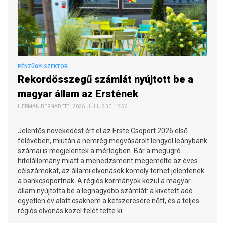
PÉNZÜGYI SZEKTOR
Rekordösszegű számlát nyújtott be a
magyar állam az Erstének
HERMAN BERNADETT | 2026. JÚLIUS 30. 12:56
Jelentős növekedést ért el az Erste Csoport 2026 első
félévében, miután a nemrég megvásárolt lengyel leánybank
számai is megjelentek a mérlegben. Bár a megugró
hitelállomány miatt a menedzsment megemelte az éves
célszámokat, az állami elvonások komoly terhet jelentenek
a bankcsoportnak. A régiós kormányok közül a magyar
állam nyújtotta be a legnagyobb számlát: a kivetett adó
egyetlen év alatt csaknem a kétszeresére nőtt, és a teljes
régiós elvonás közel felét tette ki.