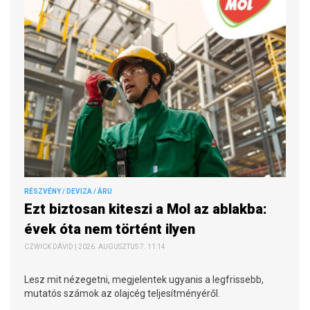
RÉSZVÉNY / DEVIZA / ÁRU
Ezt biztosan kiteszi a Mol az ablakba:
évek óta nem történt ilyen
CZWICK DÁVID | 2026. AUGUSZTUS 7. 11:14
Lesz mit nézegetni, megjelentek ugyanis a legfrissebb,
mutatós számok az olajcég teljesítményéről.