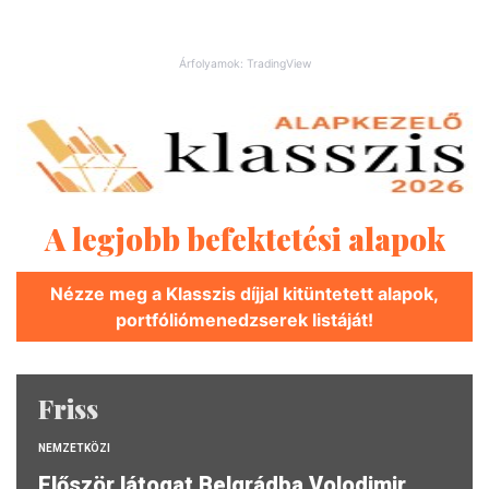
Árfolyamok: TradingView
A legjobb befektetési alapok
Nézze meg a Klasszis díjjal kitüntetett alapok,
portfóliómenedzserek listáját!
Friss
NEMZETKÖZI
Először látogat Belgrádba Volodimir