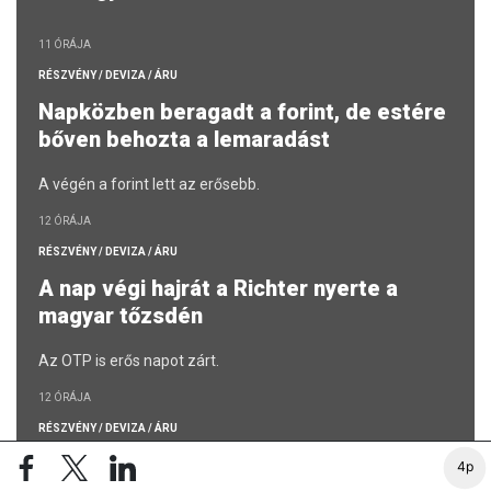
11 ÓRÁJA
RÉSZVÉNY / DEVIZA / ÁRU
Napközben beragadt a forint, de estére
bőven behozta a lemaradást
A végén a forint lett az erősebb.
12 ÓRÁJA
RÉSZVÉNY / DEVIZA / ÁRU
A nap végi hajrát a Richter nyerte a
magyar tőzsdén
Az OTP is erős napot zárt.
12 ÓRÁJA
RÉSZVÉNY / DEVIZA / ÁRU
Nagyot ugrott az arany árfolyama, jól
4p