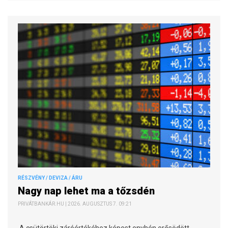
RÉSZVÉNY / DEVIZA / ÁRU
Nagy nap lehet ma a tőzsdén
PRIVÁTBANKÁR.HU | 2026. AUGUSZTUS 7. 09:21