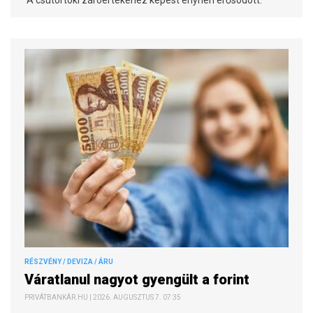
A csütörtöki záróértékéhez képest enyhén erősödött.
RÉSZVÉNY / DEVIZA / ÁRU
Váratlanul nagyot gyengült a forint
PRIVÁTBANKÁR.HU | 2026. AUGUSZTUS 7. 07:35