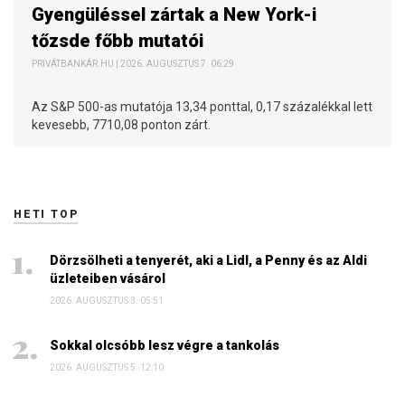
Gyengüléssel zártak a New York-i
tőzsde főbb mutatói
PRIVÁTBANKÁR.HU | 2026. AUGUSZTUS 7. 06:29
Az S&P 500-as mutatója 13,34 ponttal, 0,17 százalékkal lett
kevesebb, 7710,08 ponton zárt.
HETI TOP
Dörzsölheti a tenyerét, aki a Lidl, a Penny és az Aldi
üzleteiben vásárol
2026. AUGUSZTUS 3. 05:51
Sokkal olcsóbb lesz végre a tankolás
2026. AUGUSZTUS 5. 12:10