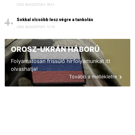
2026. AUGUSZTUS 3. 05:51
Sokkal olcsóbb lesz végre a tankolás
2026. AUGUSZTUS 5. 12:10
OROSZ-UKRÁN HÁBORÚ
Folyamatosan frissülő hírfolyamunkat itt
olvashatja!
Tovább a mellékletre