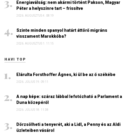
Energiaválság: nem akármi történt Pakson, Magyar
Péter a helyszínre tart – frissítve
2026. AUGUSZTUS 4. 08:19
Szinte minden spanyol határt áttörő migráns
visszament Marokkóba?
2026. AUGUSZTUS 1. 11:15
HAVI TOP
Elárulta Forsthoffer Ágnes, ki ül be az ő székébe
2026. JÚLIUS 19. 09:11
A nap képe: száraz lábbal lefotózható a Parlament a
Duna közepéről
2026. JÚLIUS 18. 11:38
Dörzsölheti a tenyerét, aki a Lidl, a Penny és az Aldi
üzleteiben vásárol