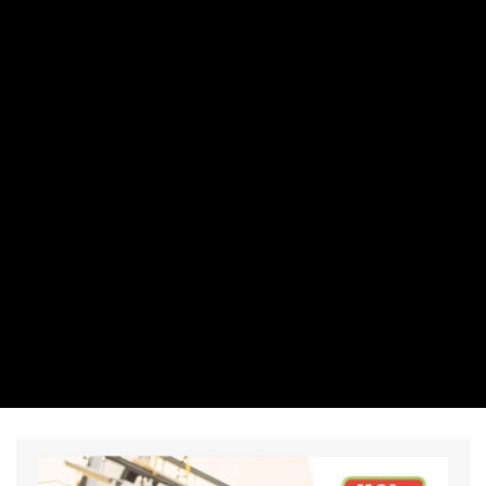
RÉSZVÉNY / DEVIZA / ÁRU
Egyelőre nagyot megy a Mol a tőzsdén
PRIVÁTBANKÁR.HU | 2026. AUGUSZTUS 7. 12:13
A Budapesti Értéktőzsde részvényindexe a plusz 5,58
pontos nyitás után emelkedett pénteken délelőtt.